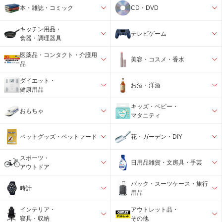
本・雑誌・コミック
CD・DVD
キッチン用品・
テレビゲーム
食器・調理器具
医薬品・コンタクト・介護用
美容・コスメ・香水
品
ダイエット・
お酒・洋酒
健康用品
キッズ・ベビー・
おもちゃ
マタニティ
ペットグッズ・ペットフード
花・ガーデン・DIY
スポーツ・
日用品雑貨・文房具・手芸
アウトドア
バック・スーツケース・旅行
時計
用品
インテリア・
アウトレット品・
寝具・収納
その他