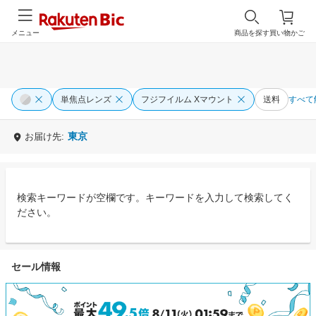
メニュー
商品を探す
買い物かご
単焦点レンズ
フジフイルム Xマウント
送料
すべて
東京
お届け先:
検索キーワードが空欄です。キーワードを入力して検索してく
ださい。
セール情報