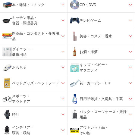
本・雑誌・コミック
CD・DVD
キッチン用品・
テレビゲーム
食器・調理器具
医薬品・コンタクト・介護用
美容・コスメ・香水
品
ダイエット・
お酒・洋酒
健康用品
キッズ・ベビー・
おもちゃ
マタニティ
ペットグッズ・ペットフード
花・ガーデン・DIY
スポーツ・
日用品雑貨・文房具・手芸
アウトドア
バック・スーツケース・旅行
時計
用品
インテリア・
アウトレット品・
寝具・収納
その他