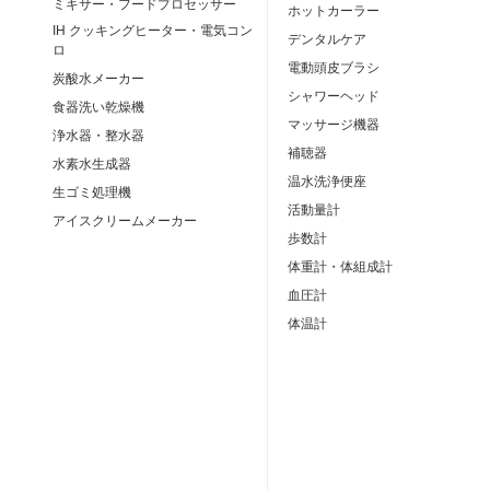
ミキサー・フードプロセッサー
ホットカーラー
IH クッキングヒーター・電気コン
デンタルケア
ロ
電動頭皮ブラシ
炭酸水メーカー
シャワーヘッド
食器洗い乾燥機
マッサージ機器
浄水器・整水器
補聴器
水素水生成器
温水洗浄便座
生ゴミ処理機
活動量計
アイスクリームメーカー
歩数計
体重計・体組成計
血圧計
体温計