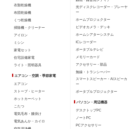
衣類乾燥機
光ディスクレコーダー・プレーヤ
ー
布団乾燥機
ホームプロジェクター
くつ乾燥機
ビデオカメラ・デッキ
掃除機・クリーナー
ホームシアターシステム
アイロン
ICレコーダー
ミシン
ポータブルテレビ
家電セット
メモリーカード
住宅設備家電
アクセサリー・部品
ライト・照明器具
無線・トランシーバー
エアコン・空調・季節家電
スマートスピーカー・AIスピーカ
エアコン
ー
ストーブ・ヒーター
ポータブルプロジェクター
ホットカーペット
パソコン・周辺機器
こたつ
デスクトップPC
電気毛布・膝掛け
ノートPC
電気あんか・カイロ
PCアクセサリー
空気清浄機