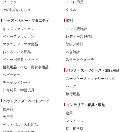
ブロック
トイレ用品
その他のおもちゃ
タオル
キッズ・ベビー・
マタニティ
時計
キッズファッション
メンズ腕時計
ベビーファッション
レディース腕時計
マタニティ・ママ用品
壁掛け時計
おふろ・バス用品
置き時計
ベビー用寝具・ベッド
スマートウォッチ
授乳用品・ベビー用食事用品
バック・スーツケース・旅行用品
ベビーカー
スーツケース・キャリーバッグ
チャイルドシート
バッグ
知育玩具・学習玩具
旅行用品
ペットグッズ・ペットフード
インテリア・
寝具・収納
猫用品
寝具
犬用品
マットレス
ペット用お手入れ用品
枕・抱き枕