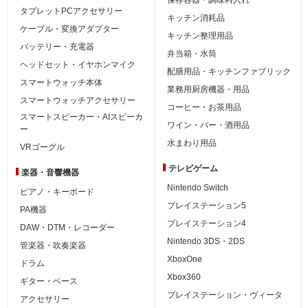
タブレットPCアクセサリー
キッチン消耗品
ケーブル・変換アダプター
キッチン整理用品
バッテリー・充電器
弁当箱・水筒
ヘッドセット・イヤホンマイク
配膳用品・キッチンファブリック
スマートウォッチ本体
業務用厨房機器・用品
スマートウォッチアクセサリー
コーヒー・お茶用品
スマートスピーカー・AIスピーカ
ワイン・バー・酒用品
ー
水まわり用品
VRゴーグル
テレビゲーム
楽器・音響機器
Nintendo Switch
ピアノ・キーボード
プレイステーション5
PA機器
プレイステーション4
DAW・DTM・レコーダー
Nintendo 3DS・2DS
管楽器・吹奏楽器
XboxOne
ドラム
Xbox360
ギター・ベース
プレイステーション・ヴィータ
アクセサリー