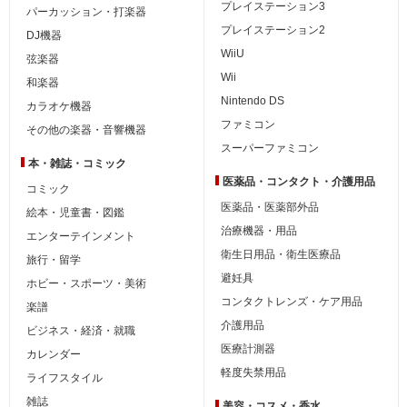
プレイステーション3
パーカッション・打楽器
プレイステーション2
DJ機器
WiiU
弦楽器
Wii
和楽器
Nintendo DS
カラオケ機器
ファミコン
その他の楽器・音響機器
スーパーファミコン
本・雑誌・コミック
医薬品・コンタクト・介護用品
コミック
医薬品・医薬部外品
絵本・児童書・図鑑
治療機器・用品
エンターテインメント
衛生日用品・衛生医療品
旅行・留学
避妊具
ホビー・スポーツ・美術
コンタクトレンズ・ケア用品
楽譜
介護用品
ビジネス・経済・就職
医療計測器
カレンダー
軽度失禁用品
ライフスタイル
雑誌
美容・コスメ・香水