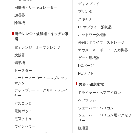
ディスプレイ
扇風機・サーキュレーター
プリンタ
加湿器
スキャナ
除湿機
PCサプライ・消耗品
電子レンジ・炊飯器・キッチン家
ネットワーク機器
電
外付けドライブ・ストレージ
電子レンジ・オーブンレンジ
マウス・キーボード・入力機器
炊飯器
ゲーム用機器
精米機
PCパーツ
トースター
PCソフト
コーヒーメーカー・エスプレッソ
マシン
美容・健康家電
ホットプレート・グリル・フライ
ドライヤー・ヘアアイロン
ヤー
ヘアブラシ
ガスコンロ
シェーバー・バリカン
電気ポット
シェーバー・バリカン用アクセサ
電気ケトル
リー
ワインセラー
脱毛器