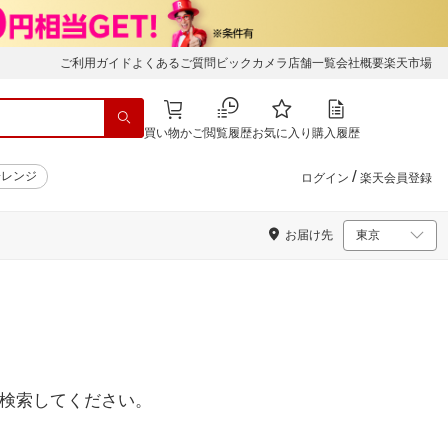
ご利用ガイド
よくあるご質問
ビックカメラ店舗一覧
会社概要
楽天市場
買い物かご
閲覧履歴
お気に入り
購入履歴
/
子レンジ
ログイン
楽天会員登録
お届け先
検索してください。