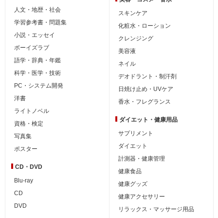
人文・地歴・社会
スキンケア
学習参考書・問題集
化粧水・ローション
小説・エッセイ
クレンジング
ボーイズラブ
美容液
語学・辞典・年鑑
ネイル
科学・医学・技術
デオドラント・制汗剤
PC・システム開発
日焼け止め・UVケア
洋書
香水・フレグランス
ライトノベル
ダイエット・
健康用品
資格・検定
サプリメント
写真集
ダイエット
ポスター
計測器・健康管理
CD・DVD
健康食品
Blu-ray
健康グッズ
CD
健康アクセサリー
DVD
リラックス・マッサージ用品