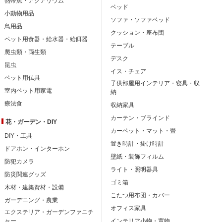
熱帯魚・アクアリウム
ベッド
小動物用品
ソファ・ソファベッド
鳥用品
クッション・座布団
ペット用食器・給水器・給餌器
テーブル
爬虫類・両生類
デスク
昆虫
イス・チェア
ペット用仏具
子供部屋用インテリア・寝具・収
室内ペット用家電
納
療法食
収納家具
カーテン・ブラインド
花・ガーデン・DIY
カーペット・マット・畳
DIY・工具
置き時計・掛け時計
ドアホン・インターホン
壁紙・装飾フィルム
防犯カメラ
ライト・照明器具
防災関連グッズ
ゴミ箱
木材・建築資材・設備
こたつ用布団・カバー
ガーデニング・農業
オフィス家具
エクステリア・ガーデンファニチ
ャー
インテリア小物・置物