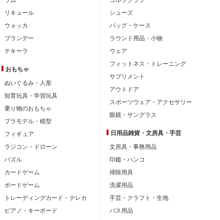
リキュール
シューズ
ウォッカ
バッグ・ケース
ブランデー
ラウンド用品・小物
テキーラ
ウェア
フィットネス・トレーニング
おもちゃ
サプリメント
ぬいぐるみ・人形
アウトドア
知育玩具・学習玩具
スポーツウェア・アクセサリー
乗り物のおもちゃ
眼鏡・サングラス
プラモデル・模型
日用品雑貨・文房具・手芸
フィギュア
ラジコン・ドローン
文房具・事務用品
パズル
印鑑・ハンコ
カードゲーム
掃除用具
ボードゲーム
洗濯用品
トレーディングカード・テレカ
手芸・クラフト・生地
ピアノ・キーボード
バス用品