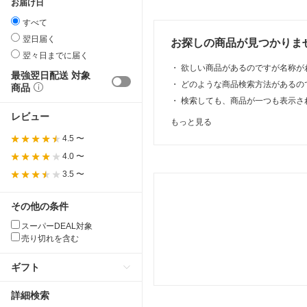
お届け日
すべて
翌日届く
お探しの商品が見つかりま
翌々日までに届く
・
欲しい商品があるのですが名称が
最強翌日配送 対象
・
どのような商品検索方法があるの
商品
・
検索しても、商品が一つも表示さ
レビュー
もっと見る
4.5 〜
4.0 〜
3.5 〜
その他の条件
スーパーDEAL対象
売り切れを含む
ギフト
詳細検索