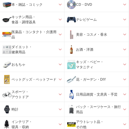
本・雑誌・コミック
CD・DVD
キッチン用品・
テレビゲーム
食器・調理器具
医薬品・コンタクト・介護用
美容・コスメ・香水
品
ダイエット・
お酒・洋酒
健康用品
キッズ・ベビー・
おもちゃ
マタニティ
ペットグッズ・ペットフード
花・ガーデン・DIY
スポーツ・
日用品雑貨・文房具・手芸
アウトドア
バック・スーツケース・旅行
時計
用品
インテリア・
アウトレット品・
寝具・収納
その他