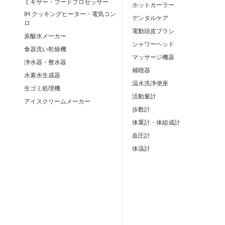
ミキサー・フードプロセッサー
ホットカーラー
IH クッキングヒーター・電気コン
デンタルケア
ロ
電動頭皮ブラシ
炭酸水メーカー
シャワーヘッド
食器洗い乾燥機
マッサージ機器
浄水器・整水器
補聴器
水素水生成器
温水洗浄便座
生ゴミ処理機
活動量計
アイスクリームメーカー
歩数計
体重計・体組成計
血圧計
体温計