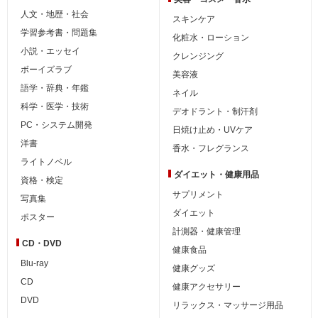
人文・地歴・社会
スキンケア
学習参考書・問題集
化粧水・ローション
小説・エッセイ
クレンジング
ボーイズラブ
美容液
語学・辞典・年鑑
ネイル
科学・医学・技術
デオドラント・制汗剤
PC・システム開発
日焼け止め・UVケア
洋書
香水・フレグランス
ライトノベル
ダイエット・
健康用品
資格・検定
サプリメント
写真集
ダイエット
ポスター
計測器・健康管理
CD・DVD
健康食品
Blu-ray
健康グッズ
CD
健康アクセサリー
DVD
リラックス・マッサージ用品