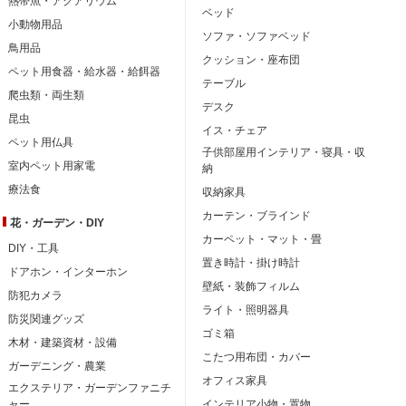
熱帯魚・アクアリウム
ベッド
小動物用品
ソファ・ソファベッド
鳥用品
クッション・座布団
ペット用食器・給水器・給餌器
テーブル
爬虫類・両生類
デスク
昆虫
イス・チェア
ペット用仏具
子供部屋用インテリア・寝具・収
室内ペット用家電
納
療法食
収納家具
カーテン・ブラインド
花・ガーデン・DIY
カーペット・マット・畳
DIY・工具
置き時計・掛け時計
ドアホン・インターホン
壁紙・装飾フィルム
防犯カメラ
ライト・照明器具
防災関連グッズ
ゴミ箱
木材・建築資材・設備
こたつ用布団・カバー
ガーデニング・農業
オフィス家具
エクステリア・ガーデンファニチ
ャー
インテリア小物・置物