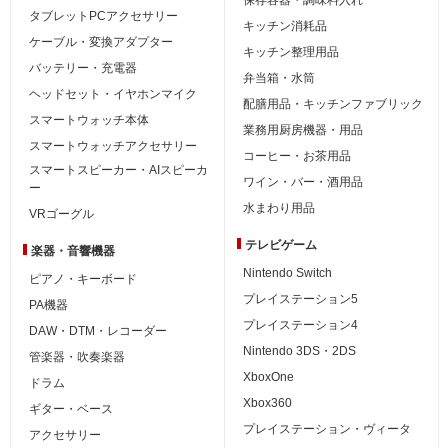
タブレットPCアクセサリー
キッチン消耗品
ケーブル・変換アダプター
キッチン整理用品
バッテリー・充電器
弁当箱・水筒
ヘッドセット・イヤホンマイク
配膳用品・キッチンファブリック
スマートウォッチ本体
業務用厨房機器・用品
スマートウォッチアクセサリー
コーヒー・お茶用品
スマートスピーカー・AIスピーカ
ワイン・バー・酒用品
ー
水まわり用品
VRゴーグル
テレビゲーム
楽器・音響機器
Nintendo Switch
ピアノ・キーボード
プレイステーション5
PA機器
プレイステーション4
DAW・DTM・レコーダー
Nintendo 3DS・2DS
管楽器・吹奏楽器
XboxOne
ドラム
Xbox360
ギター・ベース
プレイステーション・ヴィータ
アクセサリー