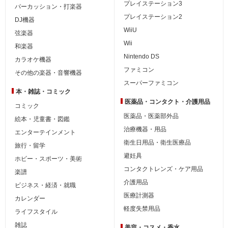
プレイステーション3
パーカッション・打楽器
プレイステーション2
DJ機器
WiiU
弦楽器
Wii
和楽器
Nintendo DS
カラオケ機器
ファミコン
その他の楽器・音響機器
スーパーファミコン
本・雑誌・コミック
医薬品・コンタクト・介護用品
コミック
医薬品・医薬部外品
絵本・児童書・図鑑
治療機器・用品
エンターテインメント
衛生日用品・衛生医療品
旅行・留学
避妊具
ホビー・スポーツ・美術
コンタクトレンズ・ケア用品
楽譜
介護用品
ビジネス・経済・就職
医療計測器
カレンダー
軽度失禁用品
ライフスタイル
雑誌
美容・コスメ・香水