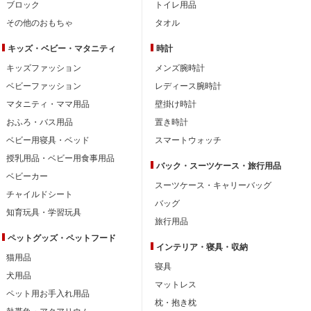
ブロック
トイレ用品
その他のおもちゃ
タオル
キッズ・ベビー・
マタニティ
時計
キッズファッション
メンズ腕時計
ベビーファッション
レディース腕時計
マタニティ・ママ用品
壁掛け時計
おふろ・バス用品
置き時計
ベビー用寝具・ベッド
スマートウォッチ
授乳用品・ベビー用食事用品
バック・スーツケース・旅行用品
ベビーカー
スーツケース・キャリーバッグ
チャイルドシート
バッグ
知育玩具・学習玩具
旅行用品
ペットグッズ・ペットフード
インテリア・
寝具・収納
猫用品
寝具
犬用品
マットレス
ペット用お手入れ用品
枕・抱き枕