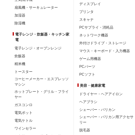
ディスプレイ
扇風機・サーキュレーター
プリンタ
加湿器
スキャナ
除湿機
PCサプライ・消耗品
電子レンジ・炊飯器・キッチン家
ネットワーク機器
電
外付けドライブ・ストレージ
電子レンジ・オーブンレンジ
マウス・キーボード・入力機器
炊飯器
ゲーム用機器
精米機
PCパーツ
トースター
PCソフト
コーヒーメーカー・エスプレッソ
マシン
美容・健康家電
ホットプレート・グリル・フライ
ドライヤー・ヘアアイロン
ヤー
ヘアブラシ
ガスコンロ
シェーバー・バリカン
電気ポット
シェーバー・バリカン用アクセサ
電気ケトル
リー
ワインセラー
脱毛器