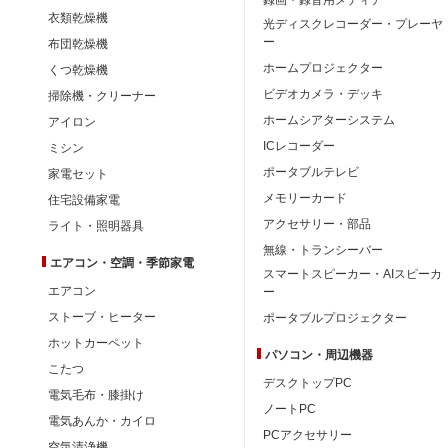
衣類乾燥機
光ディスクレコーダー・プレーヤ
ー
布団乾燥機
ホームプロジェクター
くつ乾燥機
ビデオカメラ・デッキ
掃除機・クリーナー
ホームシアターシステム
アイロン
ICレコーダー
ミシン
ポータブルテレビ
家電セット
メモリーカード
住宅設備家電
アクセサリー・部品
ライト・照明器具
無線・トランシーバー
エアコン・空調・季節家電
スマートスピーカー・AIスピーカ
エアコン
ー
ストーブ・ヒーター
ポータブルプロジェクター
ホットカーペット
パソコン・周辺機器
こたつ
デスクトップPC
電気毛布・膝掛け
ノートPC
電気あんか・カイロ
PCアクセサリー
空気清浄機