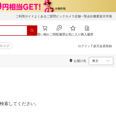
ご利用ガイド
よくあるご質問
ビックカメラ店舗一覧
会社概要
楽天市場
買い物かご
閲覧履歴
お気に入り
購入履歴
/
子レンジ
ログイン
楽天会員登録
お届け先
検索してください。