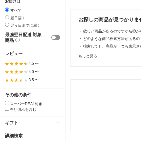
お届け日
すべて
翌日届く
お探しの商品が見つかりま
翌々日までに届く
・
欲しい商品があるのですが名称が
最強翌日配送 対象
・
どのような商品検索方法があるの
商品
・
検索しても、商品が一つも表示さ
レビュー
もっと見る
4.5 〜
4.0 〜
3.5 〜
その他の条件
スーパーDEAL対象
売り切れを含む
ギフト
詳細検索