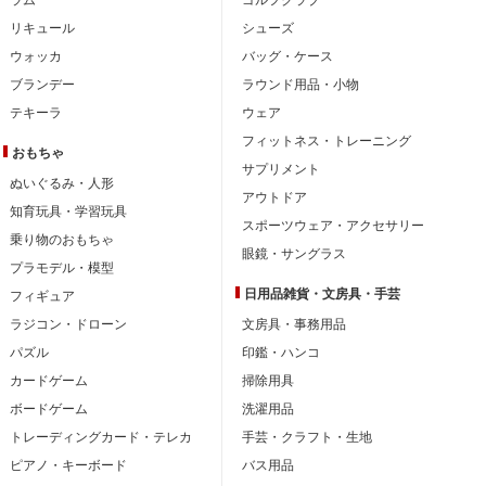
リキュール
シューズ
ウォッカ
バッグ・ケース
ブランデー
ラウンド用品・小物
テキーラ
ウェア
フィットネス・トレーニング
おもちゃ
サプリメント
ぬいぐるみ・人形
アウトドア
知育玩具・学習玩具
スポーツウェア・アクセサリー
乗り物のおもちゃ
眼鏡・サングラス
プラモデル・模型
日用品雑貨・文房具・手芸
フィギュア
ラジコン・ドローン
文房具・事務用品
パズル
印鑑・ハンコ
カードゲーム
掃除用具
ボードゲーム
洗濯用品
トレーディングカード・テレカ
手芸・クラフト・生地
ピアノ・キーボード
バス用品