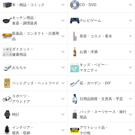
本・雑誌・コミック
CD・DVD
キッチン用品・
テレビゲーム
食器・調理器具
医薬品・コンタクト・介護用
美容・コスメ・香水
品
ダイエット・
お酒・洋酒
健康用品
キッズ・ベビー・
おもちゃ
マタニティ
ペットグッズ・ペットフード
花・ガーデン・DIY
スポーツ・
日用品雑貨・文房具・手芸
アウトドア
バック・スーツケース・旅行
時計
用品
インテリア・
アウトレット品・
寝具・収納
その他