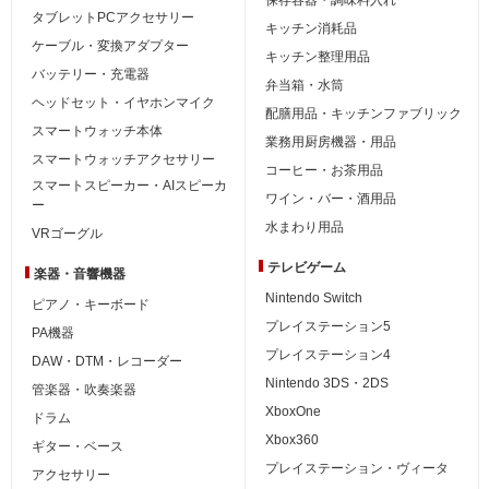
タブレットPCアクセサリー
キッチン消耗品
ケーブル・変換アダプター
キッチン整理用品
バッテリー・充電器
弁当箱・水筒
ヘッドセット・イヤホンマイク
配膳用品・キッチンファブリック
スマートウォッチ本体
業務用厨房機器・用品
スマートウォッチアクセサリー
コーヒー・お茶用品
スマートスピーカー・AIスピーカ
ワイン・バー・酒用品
ー
水まわり用品
VRゴーグル
テレビゲーム
楽器・音響機器
Nintendo Switch
ピアノ・キーボード
プレイステーション5
PA機器
プレイステーション4
DAW・DTM・レコーダー
Nintendo 3DS・2DS
管楽器・吹奏楽器
XboxOne
ドラム
Xbox360
ギター・ベース
プレイステーション・ヴィータ
アクセサリー