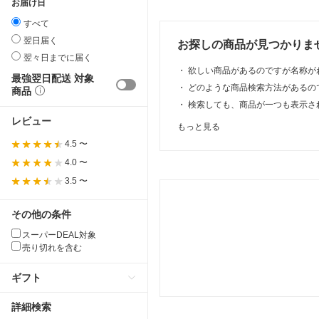
お届け日
すべて
翌日届く
お探しの商品が見つかりま
翌々日までに届く
・
欲しい商品があるのですが名称が
最強翌日配送 対象
・
どのような商品検索方法があるの
商品
・
検索しても、商品が一つも表示さ
レビュー
もっと見る
4.5 〜
4.0 〜
3.5 〜
その他の条件
スーパーDEAL対象
売り切れを含む
ギフト
詳細検索