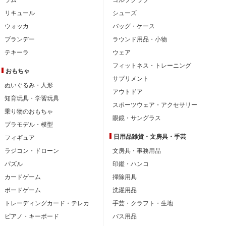
リキュール
シューズ
ウォッカ
バッグ・ケース
ブランデー
ラウンド用品・小物
テキーラ
ウェア
フィットネス・トレーニング
おもちゃ
サプリメント
ぬいぐるみ・人形
アウトドア
知育玩具・学習玩具
スポーツウェア・アクセサリー
乗り物のおもちゃ
眼鏡・サングラス
プラモデル・模型
日用品雑貨・文房具・手芸
フィギュア
ラジコン・ドローン
文房具・事務用品
パズル
印鑑・ハンコ
カードゲーム
掃除用具
ボードゲーム
洗濯用品
トレーディングカード・テレカ
手芸・クラフト・生地
ピアノ・キーボード
バス用品