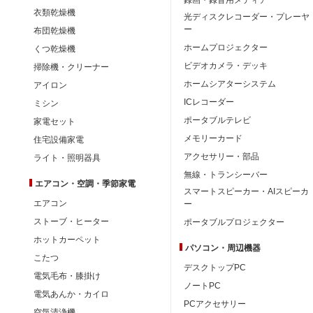
衣類乾燥機
光ディスクレコーダー・プレーヤ
ー
布団乾燥機
ホームプロジェクター
くつ乾燥機
ビデオカメラ・デッキ
掃除機・クリーナー
ホームシアターシステム
アイロン
ICレコーダー
ミシン
ポータブルテレビ
家電セット
メモリーカード
住宅設備家電
アクセサリー・部品
ライト・照明器具
無線・トランシーバー
エアコン・空調・季節家電
スマートスピーカー・AIスピーカ
エアコン
ー
ストーブ・ヒーター
ポータブルプロジェクター
ホットカーペット
パソコン・周辺機器
こたつ
デスクトップPC
電気毛布・膝掛け
ノートPC
電気あんか・カイロ
PCアクセサリー
空気清浄機