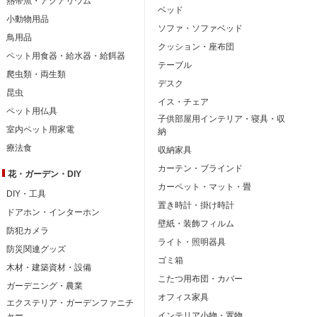
熱帯魚・アクアリウム
ベッド
小動物用品
ソファ・ソファベッド
鳥用品
クッション・座布団
ペット用食器・給水器・給餌器
テーブル
爬虫類・両生類
デスク
昆虫
イス・チェア
ペット用仏具
子供部屋用インテリア・寝具・収
室内ペット用家電
納
療法食
収納家具
カーテン・ブラインド
花・ガーデン・DIY
カーペット・マット・畳
DIY・工具
置き時計・掛け時計
ドアホン・インターホン
壁紙・装飾フィルム
防犯カメラ
ライト・照明器具
防災関連グッズ
ゴミ箱
木材・建築資材・設備
こたつ用布団・カバー
ガーデニング・農業
オフィス家具
エクステリア・ガーデンファニチ
ャー
インテリア小物・置物