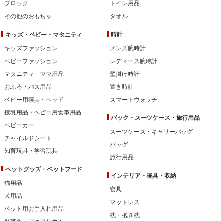
ブロック
トイレ用品
その他のおもちゃ
タオル
キッズ・ベビー・
マタニティ
時計
キッズファッション
メンズ腕時計
ベビーファッション
レディース腕時計
マタニティ・ママ用品
壁掛け時計
おふろ・バス用品
置き時計
ベビー用寝具・ベッド
スマートウォッチ
授乳用品・ベビー用食事用品
バック・スーツケース・旅行用品
ベビーカー
スーツケース・キャリーバッグ
チャイルドシート
バッグ
知育玩具・学習玩具
旅行用品
ペットグッズ・ペットフード
インテリア・
寝具・収納
猫用品
寝具
犬用品
マットレス
ペット用お手入れ用品
枕・抱き枕