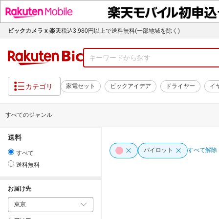
ビックカメラ x 楽天
税込3,980円以上で送料無料(一部地域を除く)
カテゴリ
家電セット
ビックアイデア
ドライヤー
イ
すべてのジャンル
送料
パイロット
すべて解除
すべて
送料無料
お届け先