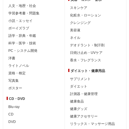
人文・地歴・社会
スキンケア
学習参考書・問題集
化粧水・ローション
小説・エッセイ
クレンジング
ボーイズラブ
美容液
語学・辞典・年鑑
ネイル
科学・医学・技術
デオドラント・制汗剤
PC・システム開発
日焼け止め・UVケア
洋書
香水・フレグランス
ライトノベル
ダイエット・
健康用品
資格・検定
サプリメント
写真集
ダイエット
ポスター
計測器・健康管理
CD・DVD
健康食品
Blu-ray
健康グッズ
CD
健康アクセサリー
DVD
リラックス・マッサージ用品