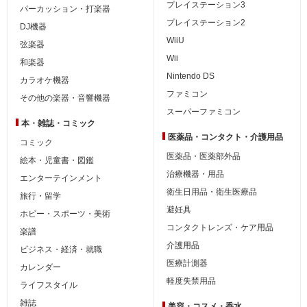
プレイステーション3
パーカッション・打楽器
プレイステーション2
DJ機器
WiiU
弦楽器
Wii
和楽器
Nintendo DS
カラオケ機器
ファミコン
その他の楽器・音響機器
スーパーファミコン
本・雑誌・コミック
医薬品・コンタクト・介護用品
コミック
医薬品・医薬部外品
絵本・児童書・図鑑
治療機器・用品
エンターテインメント
衛生日用品・衛生医療品
旅行・留学
避妊具
ホビー・スポーツ・美術
コンタクトレンズ・ケア用品
楽譜
介護用品
ビジネス・経済・就職
医療計測器
カレンダー
軽度失禁用品
ライフスタイル
雑誌
美容・コスメ・香水