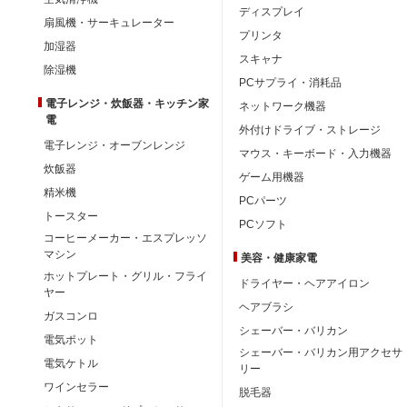
ディスプレイ
扇風機・サーキュレーター
プリンタ
加湿器
スキャナ
除湿機
PCサプライ・消耗品
電子レンジ・炊飯器・キッチン家
ネットワーク機器
電
外付けドライブ・ストレージ
電子レンジ・オーブンレンジ
マウス・キーボード・入力機器
炊飯器
ゲーム用機器
精米機
PCパーツ
トースター
PCソフト
コーヒーメーカー・エスプレッソ
マシン
美容・健康家電
ホットプレート・グリル・フライ
ドライヤー・ヘアアイロン
ヤー
ヘアブラシ
ガスコンロ
シェーバー・バリカン
電気ポット
シェーバー・バリカン用アクセサ
電気ケトル
リー
ワインセラー
脱毛器