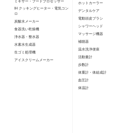
ミキサー・フードプロセッサー
ホットカーラー
IH クッキングヒーター・電気コン
デンタルケア
ロ
電動頭皮ブラシ
炭酸水メーカー
シャワーヘッド
食器洗い乾燥機
マッサージ機器
浄水器・整水器
補聴器
水素水生成器
温水洗浄便座
生ゴミ処理機
活動量計
アイスクリームメーカー
歩数計
体重計・体組成計
血圧計
体温計