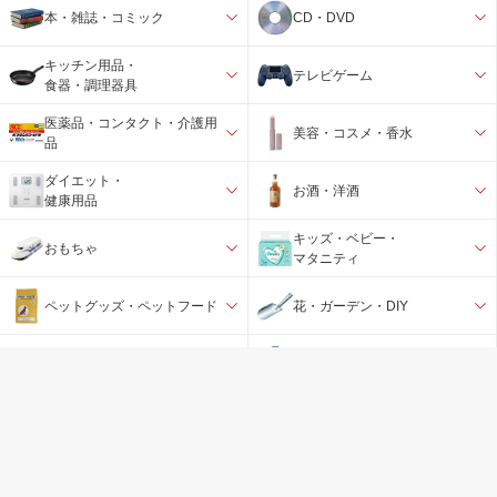
本・雑誌・コミック
CD・DVD
キッチン用品・
テレビゲーム
食器・調理器具
医薬品・コンタクト・介護用
美容・コスメ・香水
品
ダイエット・
お酒・洋酒
健康用品
キッズ・ベビー・
おもちゃ
マタニティ
ペットグッズ・ペットフード
花・ガーデン・DIY
スポーツ・
日用品雑貨・文房具・手芸
アウトドア
バック・スーツケース・旅行
時計
用品
インテリア・
アウトレット品・
寝具・収納
その他