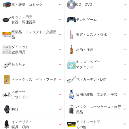
本・雑誌・コミック
CD・DVD
キッチン用品・
テレビゲーム
食器・調理器具
医薬品・コンタクト・介護用
美容・コスメ・香水
品
ダイエット・
お酒・洋酒
健康用品
キッズ・ベビー・
おもちゃ
マタニティ
ペットグッズ・ペットフード
花・ガーデン・DIY
スポーツ・
日用品雑貨・文房具・手芸
アウトドア
バック・スーツケース・旅行
時計
用品
インテリア・
アウトレット品・
寝具・収納
その他