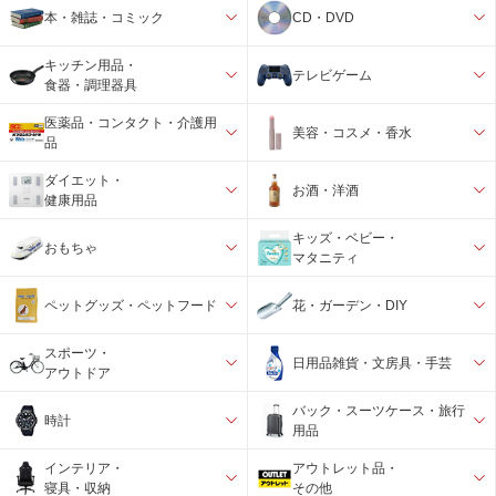
本・雑誌・コミック
CD・DVD
キッチン用品・
テレビゲーム
食器・調理器具
医薬品・コンタクト・介護用
美容・コスメ・香水
品
ダイエット・
お酒・洋酒
健康用品
キッズ・ベビー・
おもちゃ
マタニティ
ペットグッズ・ペットフード
花・ガーデン・DIY
スポーツ・
日用品雑貨・文房具・手芸
アウトドア
バック・スーツケース・旅行
時計
用品
インテリア・
アウトレット品・
寝具・収納
その他