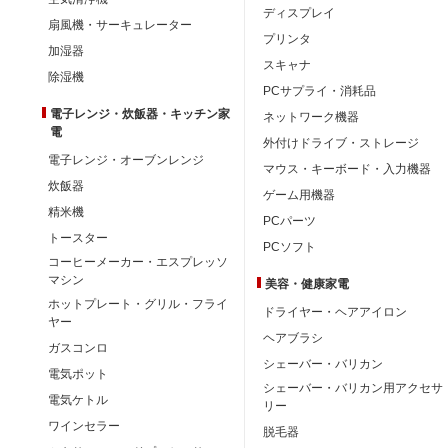
ディスプレイ
扇風機・サーキュレーター
プリンタ
加湿器
スキャナ
除湿機
PCサプライ・消耗品
電子レンジ・炊飯器・キッチン家
ネットワーク機器
電
外付けドライブ・ストレージ
電子レンジ・オーブンレンジ
マウス・キーボード・入力機器
炊飯器
ゲーム用機器
精米機
PCパーツ
トースター
PCソフト
コーヒーメーカー・エスプレッソ
マシン
美容・健康家電
ホットプレート・グリル・フライ
ドライヤー・ヘアアイロン
ヤー
ヘアブラシ
ガスコンロ
シェーバー・バリカン
電気ポット
シェーバー・バリカン用アクセサ
電気ケトル
リー
ワインセラー
脱毛器