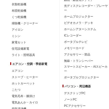
衣類乾燥機
光ディスクレコーダー・プレーヤ
ー
布団乾燥機
ホームプロジェクター
くつ乾燥機
ビデオカメラ・デッキ
掃除機・クリーナー
ホームシアターシステム
アイロン
ICレコーダー
ミシン
ポータブルテレビ
家電セット
メモリーカード
住宅設備家電
アクセサリー・部品
ライト・照明器具
無線・トランシーバー
エアコン・空調・季節家電
スマートスピーカー・AIスピーカ
エアコン
ー
ストーブ・ヒーター
ポータブルプロジェクター
ホットカーペット
パソコン・周辺機器
こたつ
デスクトップPC
電気毛布・膝掛け
ノートPC
電気あんか・カイロ
PCアクセサリー
空気清浄機