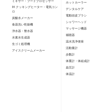
ミキサー・フードプロセッサー
ホットカーラー
IH クッキングヒーター・電気コン
デンタルケア
ロ
電動頭皮ブラシ
炭酸水メーカー
シャワーヘッド
食器洗い乾燥機
マッサージ機器
浄水器・整水器
補聴器
水素水生成器
温水洗浄便座
生ゴミ処理機
活動量計
アイスクリームメーカー
歩数計
体重計・体組成計
血圧計
体温計