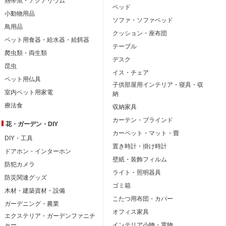
熱帯魚・アクアリウム
ベッド
小動物用品
ソファ・ソファベッド
鳥用品
クッション・座布団
ペット用食器・給水器・給餌器
テーブル
爬虫類・両生類
デスク
昆虫
イス・チェア
ペット用仏具
子供部屋用インテリア・寝具・収
室内ペット用家電
納
療法食
収納家具
カーテン・ブラインド
花・ガーデン・DIY
カーペット・マット・畳
DIY・工具
置き時計・掛け時計
ドアホン・インターホン
壁紙・装飾フィルム
防犯カメラ
ライト・照明器具
防災関連グッズ
ゴミ箱
木材・建築資材・設備
こたつ用布団・カバー
ガーデニング・農業
オフィス家具
エクステリア・ガーデンファニチ
ャー
インテリア小物・置物