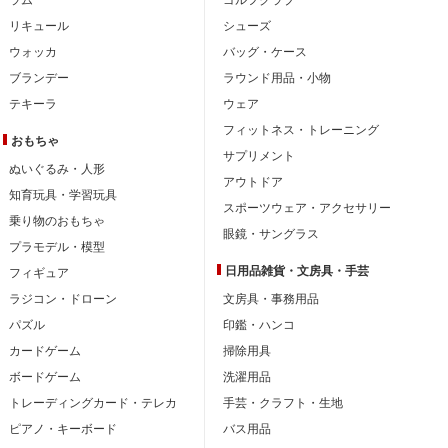
リキュール
シューズ
ウォッカ
バッグ・ケース
ブランデー
ラウンド用品・小物
テキーラ
ウェア
フィットネス・トレーニング
おもちゃ
サプリメント
ぬいぐるみ・人形
アウトドア
知育玩具・学習玩具
スポーツウェア・アクセサリー
乗り物のおもちゃ
眼鏡・サングラス
プラモデル・模型
日用品雑貨・文房具・手芸
フィギュア
ラジコン・ドローン
文房具・事務用品
パズル
印鑑・ハンコ
カードゲーム
掃除用具
ボードゲーム
洗濯用品
トレーディングカード・テレカ
手芸・クラフト・生地
ピアノ・キーボード
バス用品