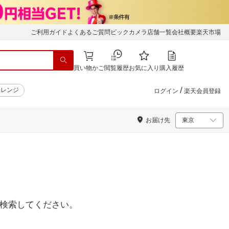
ご利用ガイド
よくあるご質問
ビックカメラ店舗一覧
会社概要
楽天市場
買い物かご
閲覧履歴
お気に入り
購入履歴
/
子レンジ
ログイン
楽天会員登録
お届け先
検索してください。