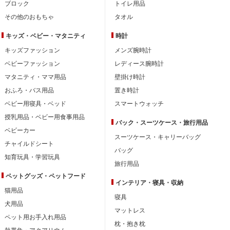
ブロック
トイレ用品
その他のおもちゃ
タオル
キッズ・ベビー・
マタニティ
時計
キッズファッション
メンズ腕時計
ベビーファッション
レディース腕時計
マタニティ・ママ用品
壁掛け時計
おふろ・バス用品
置き時計
ベビー用寝具・ベッド
スマートウォッチ
授乳用品・ベビー用食事用品
バック・スーツケース・旅行用品
ベビーカー
スーツケース・キャリーバッグ
チャイルドシート
バッグ
知育玩具・学習玩具
旅行用品
ペットグッズ・ペットフード
インテリア・
寝具・収納
猫用品
寝具
犬用品
マットレス
ペット用お手入れ用品
枕・抱き枕