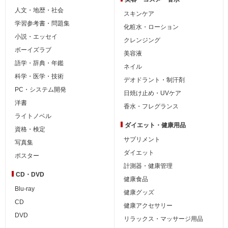
人文・地歴・社会
スキンケア
学習参考書・問題集
化粧水・ローション
小説・エッセイ
クレンジング
ボーイズラブ
美容液
語学・辞典・年鑑
ネイル
科学・医学・技術
デオドラント・制汗剤
PC・システム開発
日焼け止め・UVケア
洋書
香水・フレグランス
ライトノベル
ダイエット・
健康用品
資格・検定
サプリメント
写真集
ダイエット
ポスター
計測器・健康管理
CD・DVD
健康食品
Blu-ray
健康グッズ
CD
健康アクセサリー
DVD
リラックス・マッサージ用品