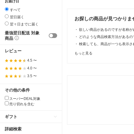
お届け日
すべて
翌日届く
お探しの商品が見つかりま
翌々日までに届く
・
欲しい商品があるのですが名称が
最強翌日配送 対象
・
どのような商品検索方法があるの
商品
・
検索しても、商品が一つも表示さ
レビュー
もっと見る
4.5 〜
4.0 〜
3.5 〜
その他の条件
スーパーDEAL対象
売り切れを含む
ギフト
詳細検索