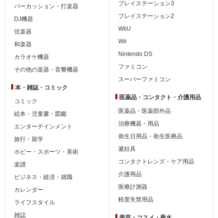
プレイステーション3
パーカッション・打楽器
プレイステーション2
DJ機器
WiiU
弦楽器
Wii
和楽器
Nintendo DS
カラオケ機器
ファミコン
その他の楽器・音響機器
スーパーファミコン
本・雑誌・コミック
医薬品・コンタクト・介護用品
コミック
医薬品・医薬部外品
絵本・児童書・図鑑
治療機器・用品
エンターテインメント
衛生日用品・衛生医療品
旅行・留学
避妊具
ホビー・スポーツ・美術
コンタクトレンズ・ケア用品
楽譜
介護用品
ビジネス・経済・就職
医療計測器
カレンダー
軽度失禁用品
ライフスタイル
雑誌
美容・コスメ・香水