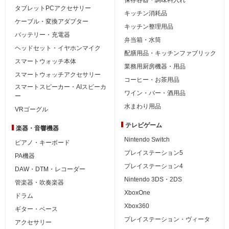
タブレットPCアクセサリー
キッチン消耗品
ケーブル・変換アダプター
キッチン整理用品
バッテリー・充電器
弁当箱・水筒
ヘッドセット・イヤホンマイク
配膳用品・キッチンファブリック
スマートウォッチ本体
業務用厨房機器・用品
スマートウォッチアクセサリー
コーヒー・お茶用品
スマートスピーカー・AIスピーカ
ワイン・バー・酒用品
ー
水まわり用品
VRゴーグル
テレビゲーム
楽器・音響機器
Nintendo Switch
ピアノ・キーボード
プレイステーション5
PA機器
プレイステーション4
DAW・DTM・レコーダー
Nintendo 3DS・2DS
管楽器・吹奏楽器
XboxOne
ドラム
Xbox360
ギター・ベース
プレイステーション・ヴィータ
アクセサリー