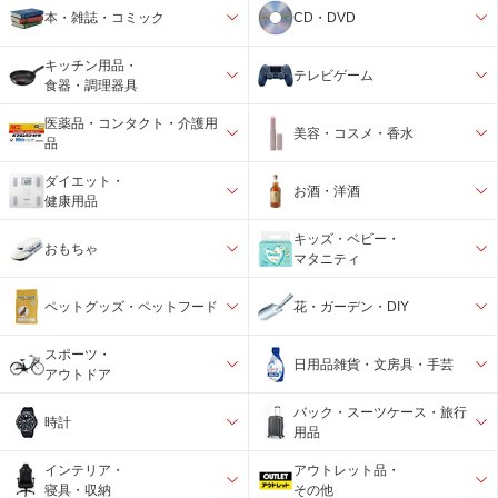
本・雑誌・コミック
CD・DVD
キッチン用品・
テレビゲーム
食器・調理器具
医薬品・コンタクト・介護用
美容・コスメ・香水
品
ダイエット・
お酒・洋酒
健康用品
キッズ・ベビー・
おもちゃ
マタニティ
ペットグッズ・ペットフード
花・ガーデン・DIY
スポーツ・
日用品雑貨・文房具・手芸
アウトドア
バック・スーツケース・旅行
時計
用品
インテリア・
アウトレット品・
寝具・収納
その他