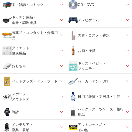
本・雑誌・コミック
CD・DVD
キッチン用品・
テレビゲーム
食器・調理器具
医薬品・コンタクト・介護用
美容・コスメ・香水
品
ダイエット・
お酒・洋酒
健康用品
キッズ・ベビー・
おもちゃ
マタニティ
ペットグッズ・ペットフード
花・ガーデン・DIY
スポーツ・
日用品雑貨・文房具・手芸
アウトドア
バック・スーツケース・旅行
時計
用品
インテリア・
アウトレット品・
寝具・収納
その他