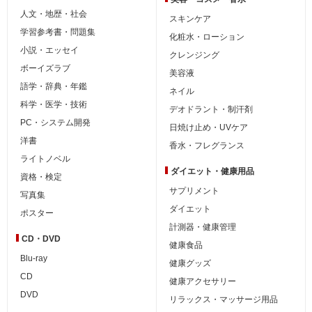
人文・地歴・社会
スキンケア
学習参考書・問題集
化粧水・ローション
小説・エッセイ
クレンジング
ボーイズラブ
美容液
語学・辞典・年鑑
ネイル
科学・医学・技術
デオドラント・制汗剤
PC・システム開発
日焼け止め・UVケア
洋書
香水・フレグランス
ライトノベル
ダイエット・
健康用品
資格・検定
サプリメント
写真集
ダイエット
ポスター
計測器・健康管理
CD・DVD
健康食品
Blu-ray
健康グッズ
CD
健康アクセサリー
DVD
リラックス・マッサージ用品