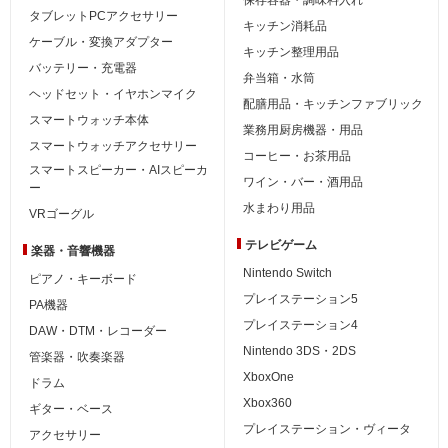
タブレットPCアクセサリー
キッチン消耗品
ケーブル・変換アダプター
キッチン整理用品
バッテリー・充電器
弁当箱・水筒
ヘッドセット・イヤホンマイク
配膳用品・キッチンファブリック
スマートウォッチ本体
業務用厨房機器・用品
スマートウォッチアクセサリー
コーヒー・お茶用品
スマートスピーカー・AIスピーカ
ワイン・バー・酒用品
ー
水まわり用品
VRゴーグル
テレビゲーム
楽器・音響機器
Nintendo Switch
ピアノ・キーボード
プレイステーション5
PA機器
プレイステーション4
DAW・DTM・レコーダー
Nintendo 3DS・2DS
管楽器・吹奏楽器
XboxOne
ドラム
Xbox360
ギター・ベース
プレイステーション・ヴィータ
アクセサリー