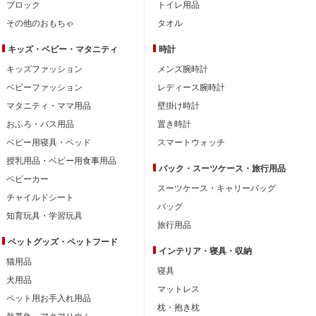
ブロック
トイレ用品
その他のおもちゃ
タオル
キッズ・ベビー・
マタニティ
時計
キッズファッション
メンズ腕時計
ベビーファッション
レディース腕時計
マタニティ・ママ用品
壁掛け時計
おふろ・バス用品
置き時計
ベビー用寝具・ベッド
スマートウォッチ
授乳用品・ベビー用食事用品
バック・スーツケース・旅行用品
ベビーカー
スーツケース・キャリーバッグ
チャイルドシート
バッグ
知育玩具・学習玩具
旅行用品
ペットグッズ・ペットフード
インテリア・
寝具・収納
猫用品
寝具
犬用品
マットレス
ペット用お手入れ用品
枕・抱き枕