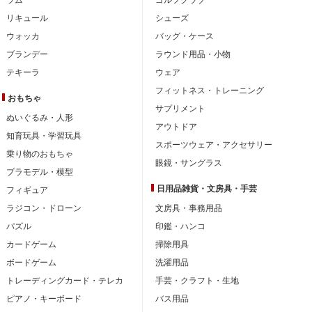
リキュール
シューズ
ウォッカ
バッグ・ケース
ブランデー
ラウンド用品・小物
テキーラ
ウェア
フィットネス・トレーニング
おもちゃ
サプリメント
ぬいぐるみ・人形
アウトドア
知育玩具・学習玩具
スポーツウェア・アクセサリー
乗り物のおもちゃ
眼鏡・サングラス
プラモデル・模型
日用品雑貨・文房具・手芸
フィギュア
ラジコン・ドローン
文房具・事務用品
パズル
印鑑・ハンコ
カードゲーム
掃除用具
ボードゲーム
洗濯用品
トレーディングカード・テレカ
手芸・クラフト・生地
ピアノ・キーボード
バス用品