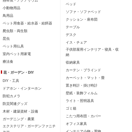
熱帯魚・アクアリウム
ベッド
小動物用品
ソファ・ソファベッド
鳥用品
クッション・座布団
ペット用食器・給水器・給餌器
テーブル
爬虫類・両生類
デスク
昆虫
イス・チェア
ペット用仏具
子供部屋用インテリア・寝具・収
室内ペット用家電
納
療法食
収納家具
カーテン・ブラインド
花・ガーデン・DIY
カーペット・マット・畳
DIY・工具
置き時計・掛け時計
ドアホン・インターホン
壁紙・装飾フィルム
防犯カメラ
ライト・照明器具
防災関連グッズ
ゴミ箱
木材・建築資材・設備
こたつ用布団・カバー
ガーデニング・農業
オフィス家具
エクステリア・ガーデンファニチ
ャー
インテリア小物・置物