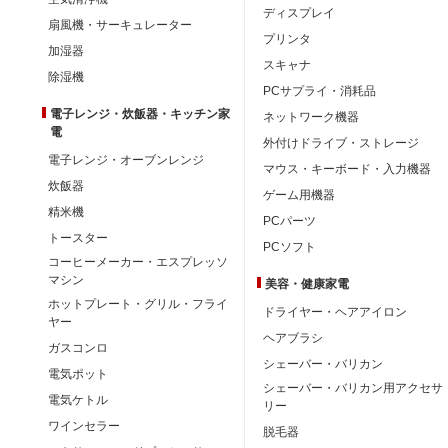
ディスプレイ
扇風機・サーキュレーター
プリンタ
加湿器
スキャナ
除湿機
PCサプライ・消耗品
電子レンジ・炊飯器・キッチン家
ネットワーク機器
電
外付けドライブ・ストレージ
電子レンジ・オーブンレンジ
マウス・キーボード・入力機器
炊飯器
ゲーム用機器
精米機
PCパーツ
トースター
PCソフト
コーヒーメーカー・エスプレッソ
マシン
美容・健康家電
ホットプレート・グリル・フライ
ドライヤー・ヘアアイロン
ヤー
ヘアブラシ
ガスコンロ
シェーバー・バリカン
電気ポット
シェーバー・バリカン用アクセサ
電気ケトル
リー
ワインセラー
脱毛器