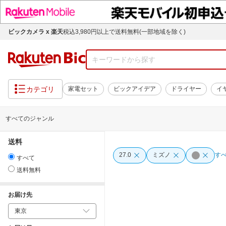
ビックカメラ x 楽天
税込3,980円以上で送料無料(一部地域を除く)
カテゴリ
家電セット
ビックアイデア
ドライヤー
イ
すべてのジャンル
送料
27.0
ミズノ
す
すべて
送料無料
お届け先