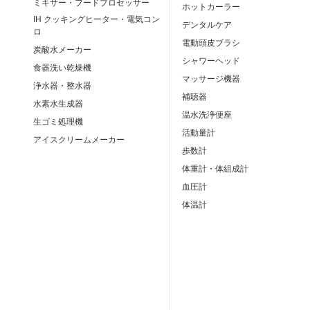
ミキサー・フードプロセッサー
ホットカーラー
IH クッキングヒーター・電気コン
デンタルケア
ロ
電動頭皮ブラシ
炭酸水メーカー
シャワーヘッド
食器洗い乾燥機
マッサージ機器
浄水器・整水器
補聴器
水素水生成器
温水洗浄便座
生ゴミ処理機
活動量計
アイスクリームメーカー
歩数計
体重計・体組成計
血圧計
体温計