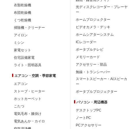
衣類乾燥機
光ディスクレコーダー・プレーヤ
ー
布団乾燥機
ホームプロジェクター
くつ乾燥機
ビデオカメラ・デッキ
掃除機・クリーナー
ホームシアターシステム
アイロン
ICレコーダー
ミシン
ポータブルテレビ
家電セット
メモリーカード
住宅設備家電
アクセサリー・部品
ライト・照明器具
無線・トランシーバー
エアコン・空調・季節家電
スマートスピーカー・AIスピーカ
エアコン
ー
ストーブ・ヒーター
ポータブルプロジェクター
ホットカーペット
パソコン・周辺機器
こたつ
デスクトップPC
電気毛布・膝掛け
ノートPC
電気あんか・カイロ
PCアクセサリー
空気清浄機