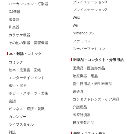
プレイステーション3
パーカッション・打楽器
プレイステーション2
DJ機器
WiiU
弦楽器
Wii
和楽器
Nintendo DS
カラオケ機器
ファミコン
その他の楽器・音響機器
スーパーファミコン
本・雑誌・コミック
医薬品・コンタクト・介護用品
コミック
医薬品・医薬部外品
絵本・児童書・図鑑
治療機器・用品
エンターテインメント
衛生日用品・衛生医療品
旅行・留学
避妊具
ホビー・スポーツ・美術
コンタクトレンズ・ケア用品
楽譜
介護用品
ビジネス・経済・就職
医療計測器
カレンダー
軽度失禁用品
ライフスタイル
雑誌
美容・コスメ・香水