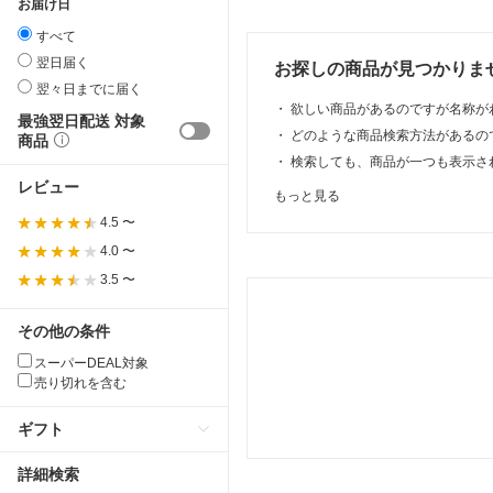
お届け日
すべて
翌日届く
お探しの商品が見つかりま
翌々日までに届く
・
欲しい商品があるのですが名称が
最強翌日配送 対象
・
どのような商品検索方法があるの
商品
・
検索しても、商品が一つも表示さ
レビュー
もっと見る
4.5 〜
4.0 〜
3.5 〜
その他の条件
スーパーDEAL対象
売り切れを含む
ギフト
詳細検索