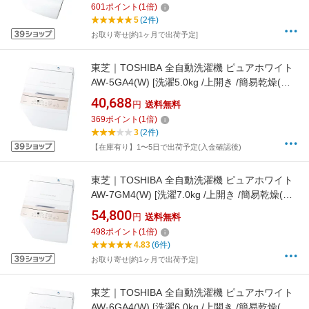
601
ポイント
(
1
倍)
5
(2件)
お取り寄せ[約1ヶ月で出荷予定]
東芝｜TOSHIBA 全自動洗濯機 ピュアホワイト
AW-5GA4(W) [洗濯5.0kg /上開き /簡易乾燥(送
風機能)]
40,688
円
送料無料
369
ポイント
(
1
倍)
3
(2件)
【在庫有り】1〜5日で出荷予定(入金確認後)
東芝｜TOSHIBA 全自動洗濯機 ピュアホワイト
AW-7GM4(W) [洗濯7.0kg /上開き /簡易乾燥(送
風機能)]
54,800
円
送料無料
498
ポイント
(
1
倍)
4.83
(6件)
お取り寄せ[約1ヶ月で出荷予定]
東芝｜TOSHIBA 全自動洗濯機 ピュアホワイト
AW-6GA4(W) [洗濯6.0kg /上開き /簡易乾燥(送