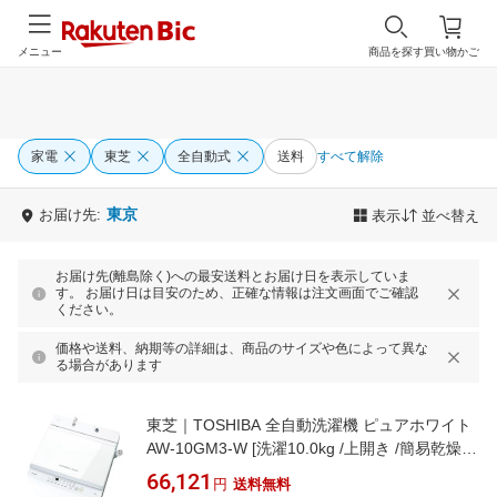
メニュー
商品を探す
買い物かご
家電
東芝
全自動式
送料
すべて解除
東京
お届け先:
表示
並べ替え
お届け先(離島除く)への最安送料とお届け日を表示していま
す。 お届け日は目安のため、正確な情報は注文画面でご確認
ください。
価格や送料、納期等の詳細は、商品のサイズや色によって異な
る場合があります
東芝｜TOSHIBA 全自動洗濯機 ピュアホワイト
AW-10GM3-W [洗濯10.0kg /上開き /簡易乾燥
(送風機能)]
66,121
円
送料無料