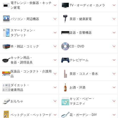
電子レンジ・炊飯器・キッチ
TV・オーディオ・カメラ
ン家電
パソコン・周辺機器
美容・健康家電
スマートフォン・
楽器・音響機器
タブレット
本・雑誌・コミック
CD・DVD
キッチン用品・
テレビゲーム
食器・調理器具
医薬品・コンタクト・介護用
美容・コスメ・香水
品
ダイエット・
お酒・洋酒
健康用品
キッズ・ベビー・
おもちゃ
マタニティ
ペットグッズ・ペットフード
花・ガーデン・DIY