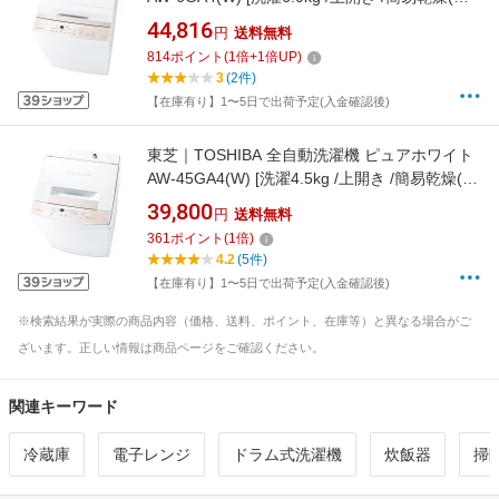
風機能)]
44,816
円
送料無料
814
ポイント
(
1
倍+
1
倍UP)
3
(2件)
【在庫有り】1〜5日で出荷予定(入金確認後)
東芝｜TOSHIBA 全自動洗濯機 ピュアホワイト
AW-45GA4(W) [洗濯4.5kg /上開き /簡易乾燥(送
風機能)]
39,800
円
送料無料
361
ポイント
(
1
倍)
4.2
(5件)
【在庫有り】1〜5日で出荷予定(入金確認後)
※検索結果が実際の商品内容（価格、送料、ポイント、在庫等）と異なる場合がご
ざいます。正しい情報は商品ページをご確認ください。
関連キーワード
冷蔵庫
電子レンジ
ドラム式洗濯機
炊飯器
掃