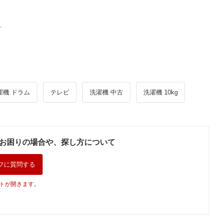
。
濯機 ドラム
テレビ
洗濯機 中古
洗濯機 10kg
お困りの場合や、探し方について
フに質問する
トが開きます。