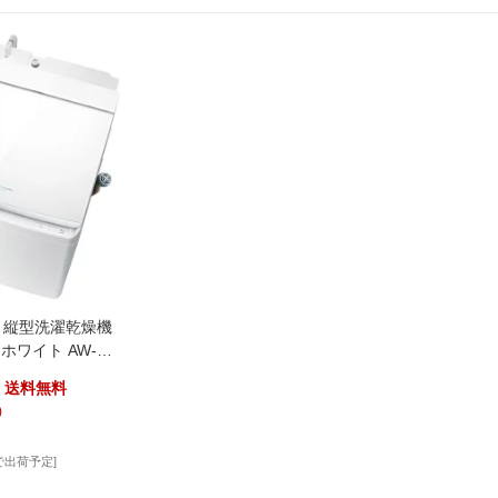
A 縦型洗濯乾燥機
ンホワイト AW-
0.0kg /乾燥5.0kg /上
送料無料
乾燥(水冷・除湿タイ
)
で出荷予定]