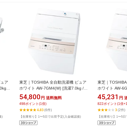
ピュア
東芝｜TOSHIBA 全自動洗濯機 ピュア
東芝｜TOSHIB
kg /
ホワイト AW-7GM4(W) [洗濯7.0kg /上
ホワイト AW-6GA
開き /簡易乾燥(送風機能)]
開き /簡易乾燥(
54,800
45,231
円
送料無料
円
498
ポイント
(
1
倍)
822
ポイント
(
1
倍+
4.83
(6件)
3
(2件)
後)
【在庫有り】1〜5日で出荷予定(入金確認後)
【在庫有り】1〜5日