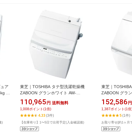
ピュア
東芝｜TOSHIBA タテ型洗濯乾燥機
東芝｜TOSHIB
g /
ZABOON グランホワイト AW-
ZABOON グラ
8VH4(W) [洗濯8.0kg /乾燥4.5kg /上開
10VP4(W) [洗濯1
110,965
152,586
円
送料無料
円
き /ヒーター乾燥(排気タイプ)]
開き /ヒーター
1,008
ポイント
(
1
倍)
1,387
ポイント
(
1
倍
プ)]
4.33
(3件)
5
(1件)
後)
【在庫有り】1〜5日で出荷予定(入金確認後)
お取り寄せ[約1ヶ月