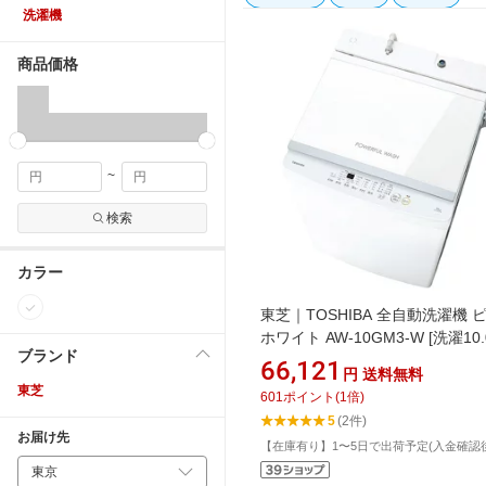
洗濯機
商品価格
~
検索
カラー
東芝｜TOSHIBA 全自動洗濯機 
ホワイト AW-10GM3-W [洗濯10.0
ブランド
上開き /簡易乾燥(送風機能)]
66,121
円
送料無料
東芝
601
ポイント
(
1
倍)
5
(2件)
お届け先
【在庫有り】1〜5日で出荷予定(入金確認