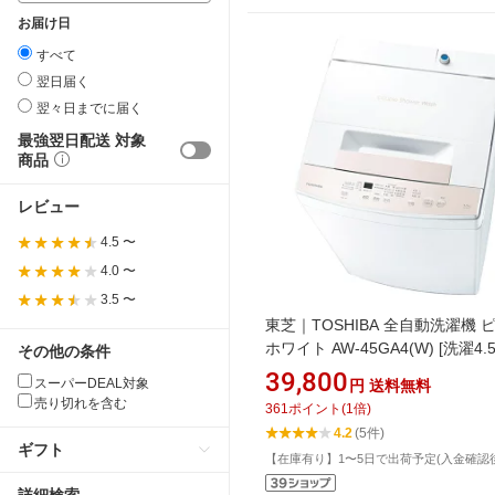
お届け日
すべて
翌日届く
翌々日までに届く
最強翌日配送 対象
商品
レビュー
4.5 〜
4.0 〜
3.5 〜
東芝｜TOSHIBA 全自動洗濯機 
ホワイト AW-45GA4(W) [洗濯4.5k
その他の条件
上開き /簡易乾燥(送風機能)]
39,800
スーパーDEAL対象
円
送料無料
売り切れを含む
361
ポイント
(
1
倍)
4.2
(5件)
ギフト
【在庫有り】1〜5日で出荷予定(入金確認
詳細検索