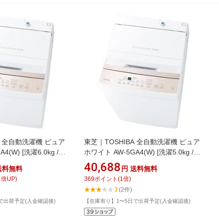
A 全自動洗濯機 ピュア
東芝｜TOSHIBA 全自動洗濯機 ピュア
4(W) [洗濯6.0kg /上
ホワイト AW-5GA4(W) [洗濯5.0kg /上
送風機能)]
開き /簡易乾燥(送風機能)]
40,688
送料無料
円
送料無料
1
倍UP)
369
ポイント
(
1
倍)
3
(2件)
で出荷予定(入金確認後)
【在庫有り】1〜5日で出荷予定(入金確認後)