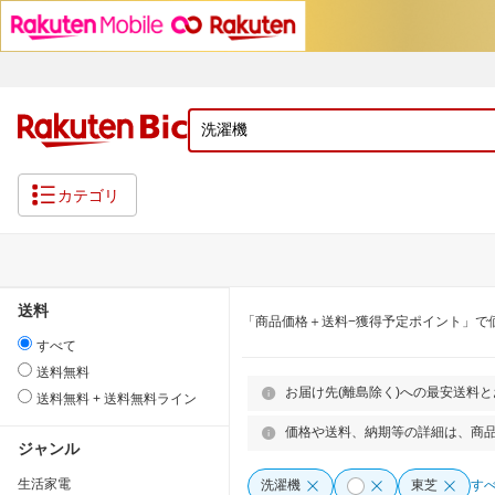
カテゴリ
送料
「商品価格＋送料−獲得予定ポイント」で
すべて
送料無料
お届け先(離島除く)への最安送料
送料無料 + 送料無料ライン
価格や送料、納期等の詳細は、商
ジャンル
生活家電
洗濯機
東芝
す