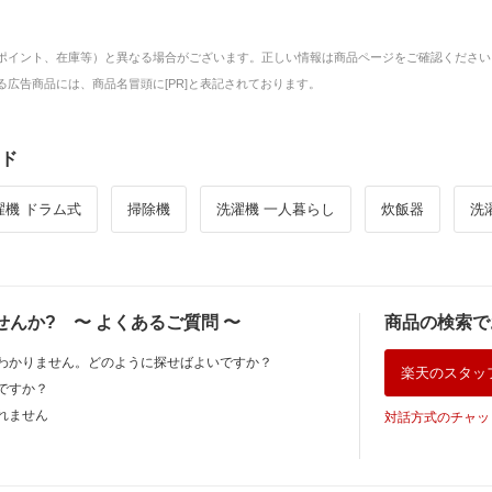
ポイント、在庫等）と異なる場合がございます。正しい情報は商品ページをご確認ください
広告商品には、商品名冒頭に[PR]と表記されております。
ド
濯機 ドラム式
掃除機
洗濯機 一人暮らし
炊飯器
洗
せんか?
〜
よくあるご質問
〜
商品の検索で
わかりません。どのように探せばよいですか？
楽天のスタッ
ですか？
れません
対話方式のチャッ