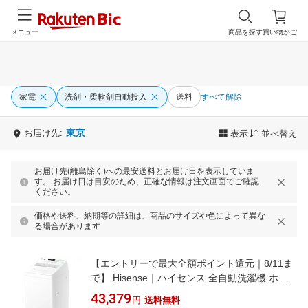
メニュー
商品を探す
買い物かご
家電
洗剤・柔軟剤自動投入
送料
すべて解除
東京
お届け先:
表示
並べ替え
お届け先(離島除く)への最安送料とお届け日を表示していま
す。 お届け日は目安のため、正確な情報は注文画面でご確認
ください。
価格や送料、納期等の詳細は、商品のサイズや色によって異な
る場合があります
【エントリーで最大全額ポイント還元｜8/11ま
で】 Hisense｜ハイセンス 全自動洗濯機 ホワ
イト HW-G55XL-W [洗濯5.5kg /上開き /簡易乾
43,379
円
送料無料
燥(送風機能)]