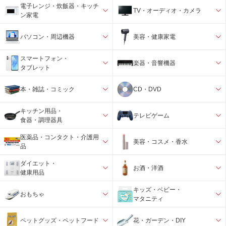
電子レンジ・炊飯器・キッチ
TV・オーディオ・カメラ
ン家電
パソコン・周辺機器
美容・健康家電
スマートフォン・
楽器・音響機器
タブレット
本・雑誌・コミック
CD・DVD
キッチン用品・
テレビゲーム
食器・調理器具
医薬品・コンタクト・介護用
美容・コスメ・香水
品
ダイエット・
お酒・洋酒
健康用品
キッズ・ベビー・
おもちゃ
マタニティ
ペットグッズ・ペットフード
花・ガーデン・DIY