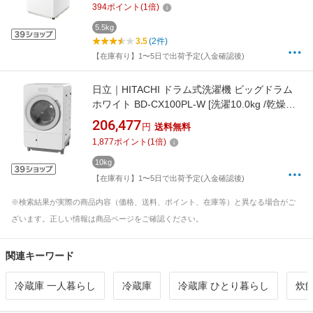
394
ポイント
(
1
倍)
5.5kg
3.5
(2件)
【在庫有り】1〜5日で出荷予定(入金確認後)
日立｜HITACHI ドラム式洗濯機 ビッグドラム
ホワイト BD-CX100PL-W [洗濯10.0kg /乾燥
5.5kg /左開き /ヒーター乾燥(水冷・除湿タイ
206,477
円
送料無料
プ)]【無料延長保証】
1,877
ポイント
(
1
倍)
10kg
【在庫有り】1〜5日で出荷予定(入金確認後)
※検索結果が実際の商品内容（価格、送料、ポイント、在庫等）と異なる場合がご
ざいます。正しい情報は商品ページをご確認ください。
関連キーワード
冷蔵庫 一人暮らし
冷蔵庫
冷蔵庫 ひとり暮らし
炊