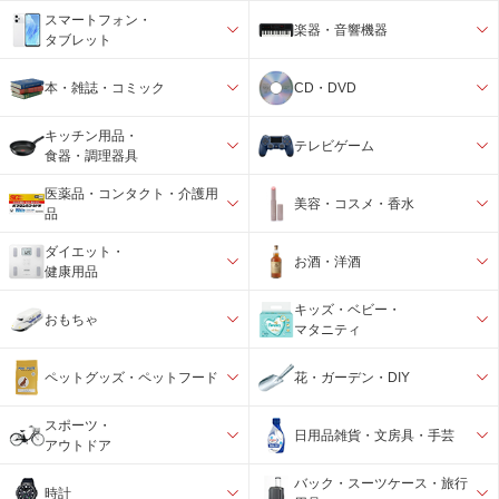
スマートフォン・
楽器・音響機器
タブレット
本・雑誌・コミック
CD・DVD
キッチン用品・
テレビゲーム
食器・調理器具
医薬品・コンタクト・介護用
美容・コスメ・香水
品
ダイエット・
お酒・洋酒
健康用品
キッズ・ベビー・
おもちゃ
マタニティ
ペットグッズ・ペットフード
花・ガーデン・DIY
スポーツ・
日用品雑貨・文房具・手芸
アウトドア
バック・スーツケース・旅行
時計