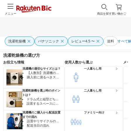
メニュー
商品を探す
買い物かご
洗濯乾燥機
パナソニック
レビュー4.5 〜
送料
すべて
洗濯乾燥機の選び方
お役立ち情報
使用人数から選ぶ
メー
洗濯機の適切なサイズとは？
一人暮らし用
【人数別】洗濯機の最適サイズ・目安一覧表
購入前に測るべきスペース
洗濯乾燥機を選ぶ時のポイン
二人暮らし用
トは？
ドラム式と縦型どちらがいい？
設置するスペースに合わせて選ぶ
洗濯機のご購入から配送設置
ファミリー向け
までの流れ
設置やリサイクルのお申し込みの流れ
配送当日の流れ