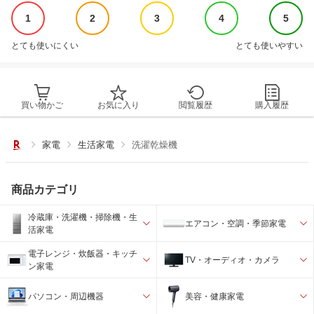
1
2
3
4
5
とても使いにくい
とても使いやすい
買い物かご
お気に入り
閲覧履歴
購入履歴
家電
生活家電
洗濯乾燥機
商品カテゴリ
冷蔵庫・洗濯機・掃除機・生
エアコン・空調・季節家電
活家電
電子レンジ・炊飯器・キッチ
TV・オーディオ・カメラ
ン家電
パソコン・周辺機器
美容・健康家電