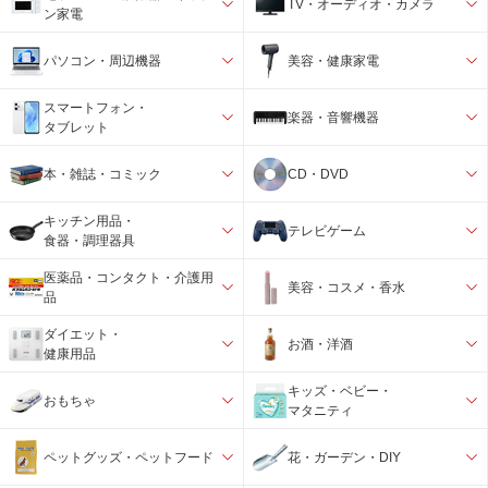
TV・オーディオ・カメラ
ン家電
パソコン・周辺機器
美容・健康家電
スマートフォン・
楽器・音響機器
タブレット
本・雑誌・コミック
CD・DVD
キッチン用品・
テレビゲーム
食器・調理器具
医薬品・コンタクト・介護用
美容・コスメ・香水
品
ダイエット・
お酒・洋酒
健康用品
キッズ・ベビー・
おもちゃ
マタニティ
ペットグッズ・ペットフード
花・ガーデン・DIY