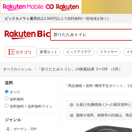
ビックカメラ x 楽天
税込3,980円以上で送料無料(一部地域を除く)
カテゴリ
家電セット
ビックアイデア
ドライヤー
イ
「
折りたたみトイレ
」の検索結果
1〜1件 （1件）
すべてのジャンル
送料
「商品価格＋送料−獲得予定ポイント」で
すべて
送料無料
お届け先(離島除く)への最安送料
送料無料 + 送料無料ライン
価格や送料、納期等の詳細は、商
ジャンル
花・ガーデン・DIY