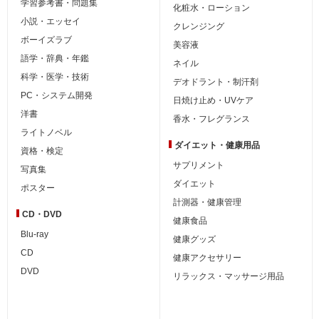
学習参考書・問題集
化粧水・ローション
小説・エッセイ
クレンジング
ボーイズラブ
美容液
語学・辞典・年鑑
ネイル
科学・医学・技術
デオドラント・制汗剤
PC・システム開発
日焼け止め・UVケア
洋書
香水・フレグランス
ライトノベル
ダイエット・
健康用品
資格・検定
サプリメント
写真集
ダイエット
ポスター
計測器・健康管理
CD・DVD
健康食品
Blu-ray
健康グッズ
CD
健康アクセサリー
DVD
リラックス・マッサージ用品