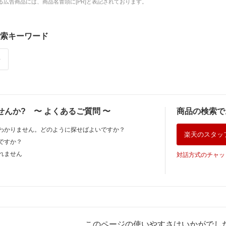
広告商品には、商品名冒頭に[PR]と表記されております。
索キーワード
レ
せんか?
〜
よくあるご質問
〜
商品の検索で
わかりません。どのように探せばよいですか？
楽天のスタッ
ですか？
れません
対話方式のチャッ
このページの使いやすさはいかがでし