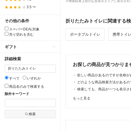
※検索結果上部の広告表示エリアに表示される
3.5 〜
その他の条件
折りたたみトイレに関連する検
スーパーDEAL対象
ポータブルトイレ
携帯トイ
売り切れを含む
ギフト
詳細検索
お探しの商品が見つかりま
・
欲しい商品があるのですが名称が
すべて
いずれか
・
どのような商品検索方法があるの
商品名のみで検索する
・
検索しても、商品が一つも表示さ
除外キーワード
もっと見る
検索