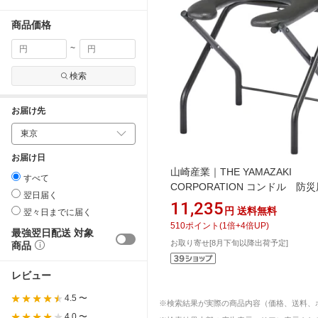
商品価格
~
検索
お届け先
お届け日
山崎産業｜THE YAMAZAKI
すべて
CORPORATION コンドル 防
翌日届く
イレ 折りたたみチェアVNトイ
11,235
円
送料無料
翌々日までに届く
510
ポイント
(
1
倍+
4
倍UP)
最強翌日配送 対象
お取り寄せ[8月下旬以降出荷予定]
商品
レビュー
4.5 〜
※検索結果が実際の商品内容（価格、送料、
4.0 〜