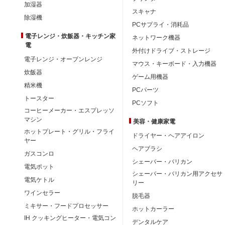
加湿器
スキャナ
除湿機
PCサプライ・消耗品
電子レンジ・炊飯器・キッチン家
ネットワーク機器
電
外付けドライブ・ストレージ
電子レンジ・オーブンレンジ
マウス・キーボード・入力機器
炊飯器
ゲーム用機器
精米機
PCパーツ
トースター
PCソフト
コーヒーメーカー・エスプレッソ
マシン
美容・健康家電
ホットプレート・グリル・フライ
ドライヤー・ヘアアイロン
ヤー
ヘアブラシ
ガスコンロ
シェーバー・バリカン
電気ポット
シェーバー・バリカン用アクセサ
電気ケトル
リー
ワインセラー
脱毛器
ミキサー・フードプロセッサー
ホットカーラー
IH クッキングヒーター・電気コン
デンタルケア