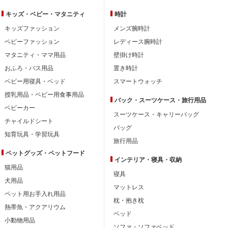
キッズ・ベビー・
マタニティ
時計
キッズファッション
メンズ腕時計
ベビーファッション
レディース腕時計
マタニティ・ママ用品
壁掛け時計
おふろ・バス用品
置き時計
ベビー用寝具・ベッド
スマートウォッチ
授乳用品・ベビー用食事用品
バック・スーツケース・旅行用品
ベビーカー
スーツケース・キャリーバッグ
チャイルドシート
バッグ
知育玩具・学習玩具
旅行用品
ペットグッズ・ペットフード
インテリア・
寝具・収納
猫用品
寝具
犬用品
マットレス
ペット用お手入れ用品
枕・抱き枕
熱帯魚・アクアリウム
ベッド
小動物用品
ソファ・ソファベッド