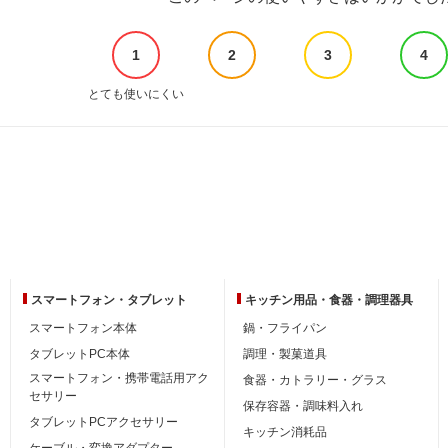
1
2
3
4
とても使いにくい
スマートフォン・
タブレット
キッチン用品・
食器・調理器具
スマートフォン本体
鍋・フライパン
タブレットPC本体
調理・製菓道具
スマートフォン・携帯電話用アク
食器・カトラリー・グラス
セサリー
保存容器・調味料入れ
タブレットPCアクセサリー
キッチン消耗品
ケーブル・変換アダプター