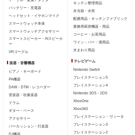
キッチン整理用品
バッテリー・充電器
弁当箱・水筒
ヘッドセット・イヤホンマイク
配膳用品・キッチンファブリック
スマートウォッチ本体
業務用厨房機器・用品
スマートウォッチアクセサリー
コーヒー・お茶用品
スマートスピーカー・AIスピーカ
ワイン・バー・酒用品
ー
水まわり用品
VRゴーグル
テレビゲーム
楽器・音響機器
Nintendo Switch
ピアノ・キーボード
プレイステーション5
PA機器
プレイステーション4
DAW・DTM・レコーダー
Nintendo 3DS・2DS
管楽器・吹奏楽器
XboxOne
ドラム
Xbox360
ギター・ベース
プレイステーション・ヴィータ
アクセサリー
プレイステーション3
パーカッション・打楽器
プレイステーション2
DJ機器