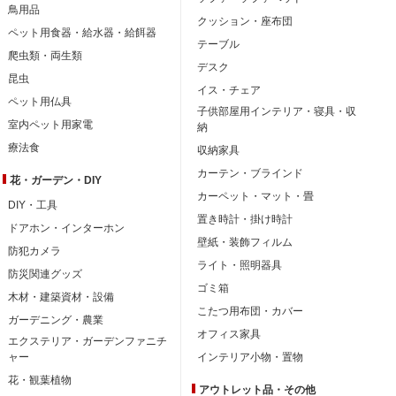
鳥用品
クッション・座布団
ペット用食器・給水器・給餌器
テーブル
爬虫類・両生類
デスク
昆虫
イス・チェア
ペット用仏具
子供部屋用インテリア・寝具・収
室内ペット用家電
納
療法食
収納家具
カーテン・ブラインド
花・ガーデン・DIY
カーペット・マット・畳
DIY・工具
置き時計・掛け時計
ドアホン・インターホン
壁紙・装飾フィルム
防犯カメラ
ライト・照明器具
防災関連グッズ
ゴミ箱
木材・建築資材・設備
こたつ用布団・カバー
ガーデニング・農業
オフィス家具
エクステリア・ガーデンファニチ
ャー
インテリア小物・置物
花・観葉植物
アウトレット品・
その他