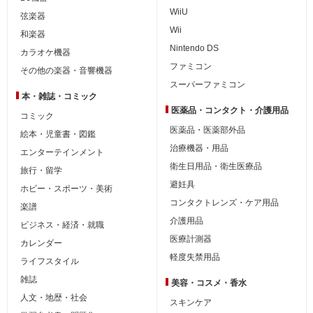
WiiU
弦楽器
Wii
和楽器
Nintendo DS
カラオケ機器
ファミコン
その他の楽器・音響機器
スーパーファミコン
本・雑誌・コミック
医薬品・コンタクト・介護用品
コミック
医薬品・医薬部外品
絵本・児童書・図鑑
治療機器・用品
エンターテインメント
衛生日用品・衛生医療品
旅行・留学
避妊具
ホビー・スポーツ・美術
コンタクトレンズ・ケア用品
楽譜
介護用品
ビジネス・経済・就職
医療計測器
カレンダー
軽度失禁用品
ライフスタイル
雑誌
美容・コスメ・香水
人文・地歴・社会
スキンケア