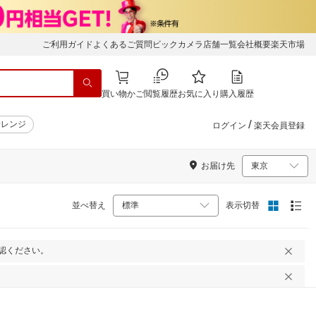
ご利用ガイド
よくあるご質問
ビックカメラ店舗一覧
会社概要
楽天市場
買い物かご
閲覧履歴
お気に入り
購入履歴
/
子レンジ
ログイン
楽天会員登録
お届け先
並べ替え
表示切替
認ください。