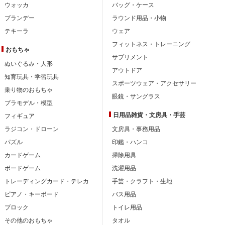
ウォッカ
バッグ・ケース
ブランデー
ラウンド用品・小物
テキーラ
ウェア
フィットネス・トレーニング
おもちゃ
サプリメント
ぬいぐるみ・人形
アウトドア
知育玩具・学習玩具
スポーツウェア・アクセサリー
乗り物のおもちゃ
眼鏡・サングラス
プラモデル・模型
日用品雑貨・文房具・手芸
フィギュア
ラジコン・ドローン
文房具・事務用品
パズル
印鑑・ハンコ
カードゲーム
掃除用具
ボードゲーム
洗濯用品
トレーディングカード・テレカ
手芸・クラフト・生地
ピアノ・キーボード
バス用品
ブロック
トイレ用品
その他のおもちゃ
タオル