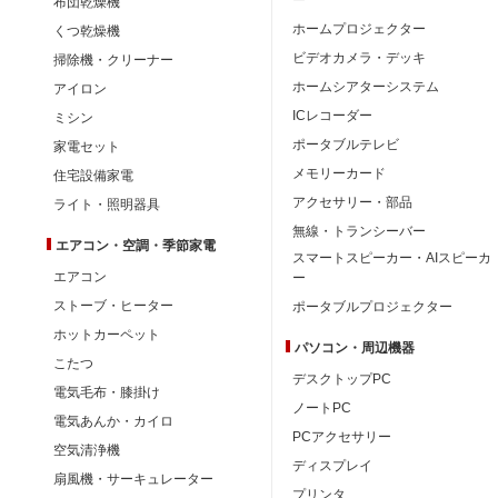
布団乾燥機
ホームプロジェクター
くつ乾燥機
ビデオカメラ・デッキ
掃除機・クリーナー
ホームシアターシステム
アイロン
ICレコーダー
ミシン
ポータブルテレビ
家電セット
メモリーカード
住宅設備家電
アクセサリー・部品
ライト・照明器具
無線・トランシーバー
エアコン・空調・季節家電
スマートスピーカー・AIスピーカ
エアコン
ー
ストーブ・ヒーター
ポータブルプロジェクター
ホットカーペット
パソコン・周辺機器
こたつ
デスクトップPC
電気毛布・膝掛け
ノートPC
電気あんか・カイロ
PCアクセサリー
空気清浄機
ディスプレイ
扇風機・サーキュレーター
プリンタ