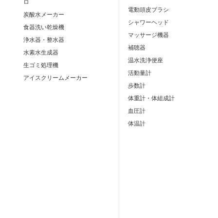
ロ
電動頭皮ブラシ
炭酸水メーカー
シャワーヘッド
食器洗い乾燥機
マッサージ機器
浄水器・整水器
補聴器
水素水生成器
温水洗浄便座
生ゴミ処理機
活動量計
アイスクリームメーカー
歩数計
体重計・体組成計
血圧計
体温計