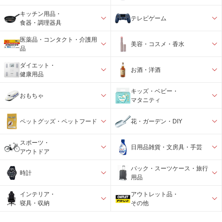
キッチン用品・
テレビゲーム
食器・調理器具
医薬品・コンタクト・介護用
美容・コスメ・香水
品
ダイエット・
お酒・洋酒
健康用品
キッズ・ベビー・
おもちゃ
マタニティ
ペットグッズ・ペットフード
花・ガーデン・DIY
スポーツ・
日用品雑貨・文房具・手芸
アウトドア
バック・スーツケース・旅行
時計
用品
インテリア・
アウトレット品・
寝具・収納
その他