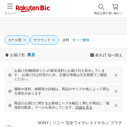
メニュー
商品を探す
買い物かご
カナル型
サラウンド
送料
すべて解除
東京
お届け先:
表示
並べ替え
お届け先(離島除く)への最安送料とお届け日を表示していま
す。 お届け日は目安のため、正確な情報は注文画面でご確認
ください。
価格や送料、納期等の詳細は、商品のサイズや色によって異な
る場合があります
商品のお届けに関するお客様ニーズを幅広く満たす商品に「最
強翌日配送」ラベルを表示しています。
詳細を見る
SONY｜ソニー 完全ワイヤレスイヤホン プラチ