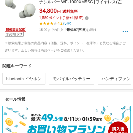
ナシルバー WF-1000XM5SC [ワイヤレス(左右
分離) /カナル型 /ノイズキャンセリング対応
34,800
円
送料無料
/Bluetooth対応]
1,580
ポイント
(
1
倍+
4
倍UP)
4.2
(5件)
15:00までの注文で
最短8/7(翌日)
お届け
※検索結果が実際の商品内容（価格、送料、ポイント、在庫等）と異なる場合がご
ざいます。正しい情報は商品ページをご確認ください。
関連キーワード
bluetooth イヤホン
モバイルバッテリー
ハンディファン
セール情報