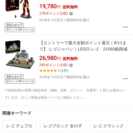
ディション
19,780
円
送料無料
179
ポイント
(
1
倍)
15:00までの注文で最短8/10お届け
ポイントUPジャンル
【エントリーで最大全額ポイント還元｜8/11ま
で】 レゴジャパン｜LEGO レゴ 21060姫路城
26,980
円
送料無料
245
ポイント
(
1
倍)
5
(1件)
15:00までの注文で最短8/10お届け
ポイントUPジャンル
※検索結果が実際の商品内容（価格、送料、ポイント、在庫等）と異なる場合がご
ざいます。正しい情報は商品ページをご確認ください。
関連キーワード
レゴ デュプロ
レゴブロック 女の子
レゴ クラシック