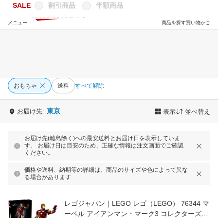
SALE
割引商品
半額商品
メニュー
商品を探す
買い物かご
おもちゃ
送料
すべて解除
東京
お届け先:
表示
並べ替え
お届け先(離島除く)への最安送料とお届け日を表示していま
す。 お届け日は目安のため、正確な情報は注文画面でご確認
ください。
価格や送料、納期等の詳細は、商品のサイズや色によって異な
る場合があります
レゴジャパン｜LEGO レゴ（LEGO） 76344 マ
ーベル アイアンマン・マーク3 コレクターズエ