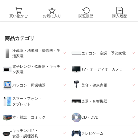
買い物かご
お気に入り
閲覧履歴
購入履歴
商品カテゴリ
冷蔵庫・洗濯機・掃除機・生
エアコン・空調・季節家電
活家電
電子レンジ・炊飯器・キッチ
TV・オーディオ・カメラ
ン家電
パソコン・周辺機器
美容・健康家電
スマートフォン・
楽器・音響機器
タブレット
本・雑誌・コミック
CD・DVD
キッチン用品・
テレビゲーム
食器・調理器具