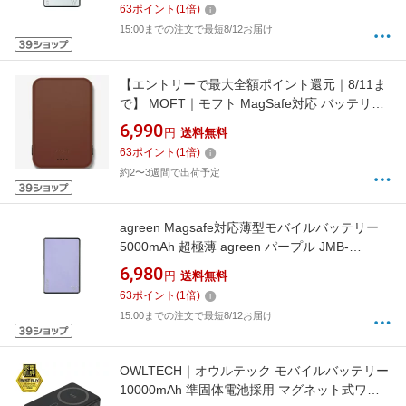
63
ポイント
(
1
倍)
15:00までの注文で最短8/12お届け
【エントリーで最大全額ポイント還元｜8/11ま
で】 MOFT｜モフト MagSafe対応 バッテリー
パック 3400mAh 付属ケーブル長：100cm ブラ
6,990
円
送料無料
ウン MD015-1-BN [1ポート]
63
ポイント
(
1
倍)
約2〜3週間で出荷予定
agreen Magsafe対応薄型モバイルバッテリー
5000mAh 超極薄 agreen パープル JMB-
THN50-PP
6,980
円
送料無料
63
ポイント
(
1
倍)
15:00までの注文で最短8/12お届け
OWLTECH｜オウルテック モバイルバッテリー
10000mAh 準固体電池採用 マグネット式ワイ