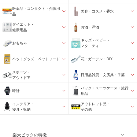
医薬品・コンタクト・介護用
美容・コスメ・香水
品
ダイエット・
お酒・洋酒
健康用品
キッズ・ベビー・
おもちゃ
マタニティ
ペットグッズ・ペットフード
花・ガーデン・DIY
スポーツ・
日用品雑貨・文房具・手芸
アウトドア
バック・スーツケース・旅行
時計
用品
インテリア・
アウトレット品・
寝具・収納
その他
楽天ビックの特徴