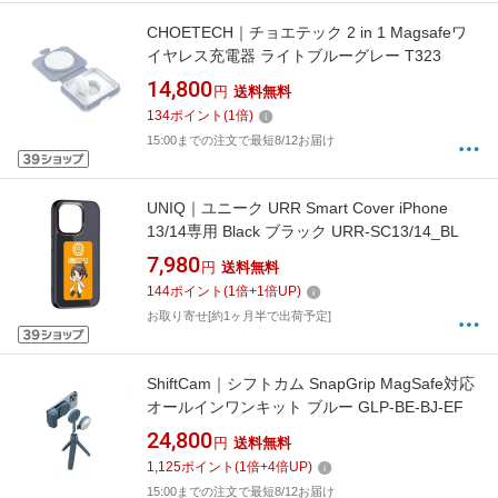
CHOETECH｜チョエテック 2 in 1 Magsafeワ
イヤレス充電器 ライトブルーグレー T323
14,800
円
送料無料
134
ポイント
(
1
倍)
15:00までの注文で最短8/12お届け
UNIQ｜ユニーク URR Smart Cover iPhone
13/14専用 Black ブラック URR-SC13/14_BL
7,980
円
送料無料
144
ポイント
(
1
倍+
1
倍UP)
お取り寄せ[約1ヶ月半で出荷予定]
ShiftCam｜シフトカム SnapGrip MagSafe対応
オールインワンキット ブルー GLP-BE-BJ-EF
24,800
円
送料無料
1,125
ポイント
(
1
倍+
4
倍UP)
15:00までの注文で最短8/12お届け