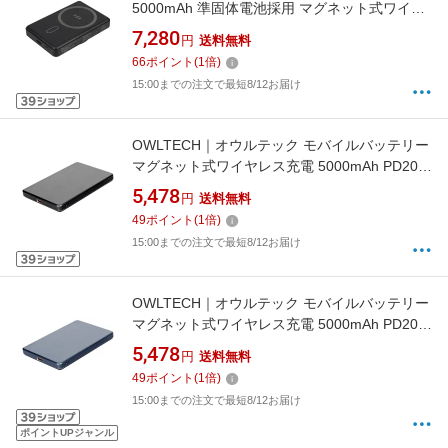
5000mAh 準固体電池採用 マグネット式ワイヤ
レス充電 スマホリング搭載 最大PD20W USB
7,280
円
送料無料
Type-C入出力 ブラック OWL-LPB5025MG-BK
66
ポイント
(
1
倍)
[USB Power Delivery対応 /1ポート]
15:00までの注文で最短8/12お届け
OWLTECH｜オウルテック モバイルバッテリー
マグネット式ワイヤレス充電 5000mAh PD20W
／ワイヤレス15W USB Type-C入出力 ブラック
5,478
円
送料無料
OWL-LPBMG5002-BK
49
ポイント
(
1
倍)
15:00までの注文で最短8/12お届け
OWLTECH｜オウルテック モバイルバッテリー
マグネット式ワイヤレス充電 5000mAh PD20W
／ワイヤレス15W USB Type-C入出力 ネイビー
5,478
円
送料無料
OWL-LPBMG5002-NV
49
ポイント
(
1
倍)
15:00までの注文で最短8/12お届け
ポイントUPジャンル