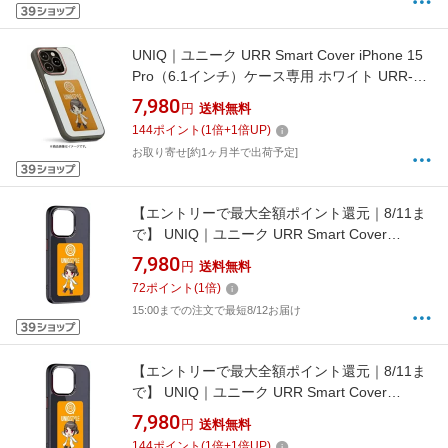
UNIQ｜ユニーク URR Smart Cover iPhone 15
Pro（6.1インチ）ケース専用 ホワイト URR-
SC15PRO_WH
7,980
円
送料無料
144
ポイント
(
1
倍+
1
倍UP)
お取り寄せ[約1ヶ月半で出荷予定]
【エントリーで最大全額ポイント還元｜8/11ま
で】 UNIQ｜ユニーク URR Smart Cover
iPhone 15（6.1インチ）専用 ケース ブラック
7,980
円
送料無料
URR-SC15_BL
72
ポイント
(
1
倍)
15:00までの注文で最短8/12お届け
【エントリーで最大全額ポイント還元｜8/11ま
で】 UNIQ｜ユニーク URR Smart Cover
iPhone 15 Pro（6.1インチ）ケース ブラック
7,980
円
送料無料
URR-SC15PRO_BL
144
ポイント
(
1
倍+
1
倍UP)