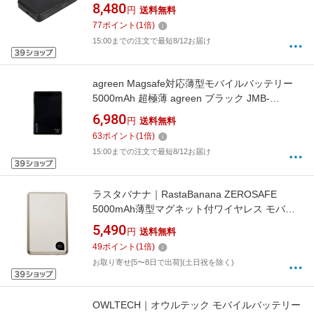
ヤレス充電 スマホリング搭載 最大PD20W USB
8,480
円
送料無料
Type-C入出力 ブラック OWL-LPB10025MG-
77
ポイント
(
1
倍)
BK [USB Power Delivery対応 /1ポート]
15:00までの注文で最短8/12お届け
agreen Magsafe対応薄型モバイルバッテリー
5000mAh 超極薄 agreen ブラック JMB-
THN50-BK
6,980
円
送料無料
63
ポイント
(
1
倍)
15:00までの注文で最短8/12お届け
ラスタバナナ｜RastaBanana ZEROSAFE
5000mAh薄型マグネット付ワイヤレス モバイ
ルバッテリー WC15W C5V3A ゴールド
5,490
円
送料無料
RLI050WCC15W02GD [1ポート]
49
ポイント
(
1
倍)
お取り寄せ[5〜8日で出荷](土日祝を除く)
OWLTECH｜オウルテック モバイルバッテリー