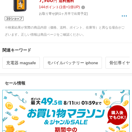
7,980
円
送料無料
144
ポイント
(
1
倍+
1
倍UP)
お取り寄せ[約1ヶ月半で出荷予定]
※検索結果が実際の商品内容（価格、送料、ポイント、在庫等）と異なる場合がご
ざいます。正しい情報は商品ページをご確認ください。
関連キーワード
充電器 magsafe
モバイルバッテリー iphone
骨伝導イヤ
セール情報