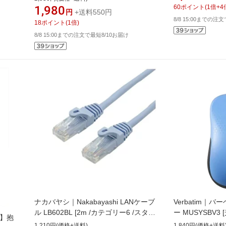
1,980
60
ポイント
(
1
倍+
4
円
+送料550円
8/8 15:00までの注
18
ポイント
(
1
倍)
8/8 15:00までの注文で最短8/10お届け
ナカバヤシ｜Nakabayashi LANケーブ
Verbatim｜
ル LB602BL [2m /カテゴリー6 /スタン
ー MUSYSBV3
枕】抱
ダード]
/USB]
1,210円(価格+送料)
1,840円(価格+送料