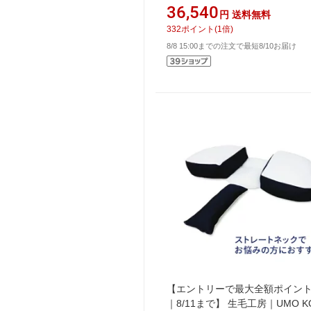
ダブルレイヤーマットレス レーブ
36,540
円
送料無料
ードタイプ グレー×ブルー UM-B5
332
ポイント
(
1
倍)
HS [シングルサイズ]
8/8 15:00までの注文で最短8/10お届け
【エントリーで最大全額ポイン
｜8/11まで】 生毛工房｜UMO K