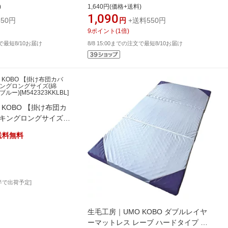
ダード]
)
1,640円(価格+送料)
1,090
50円
円
+送料550円
9
ポイント
(
1
倍)
文で最短8/10お届け
8/8 15:00までの注文で最短8/10お届け
 KOBO 【掛け布団カ
 キングロングサイズ
230cm/ブルー)
送料無料
]
半で出荷予定]
生毛工房｜UMO KOBO ダブルレイヤ
ーマットレス レーブ ハードタイプ グ