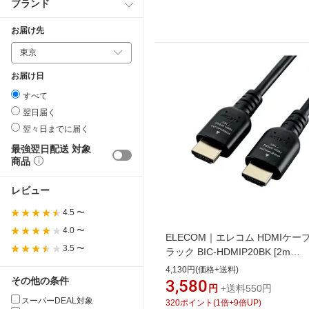
ブランド
お届け先
お届け日
すべて
翌日届く
翌々日までに届く
最強翌日配送 対象
商品
レビュー
4.5 〜
4.0 〜
ELECOM｜エレコム HDMIケー
3.5 〜
ラック BIC-HDMIP20BK [2m
/HDMI⇔HDMI /イーサネット対応
4,130円(価格+送料)
その他の条件
【point_rb】【point_rb】【point
3,580
円
+送料550円
スーパーDEAL対象
320
ポイント
(
1
倍+
9
倍UP)