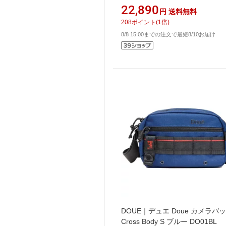
さかい式ストレートネック快眠
22,890
円
送料無料
(28×70cm) ストレッチクッシ
208
ポイント
(
1
倍)
8/8 15:00までの注文で最短8/10お届け
DOUE｜デュエ Doue カメラバ
Cross Body S ブルー DO01BL