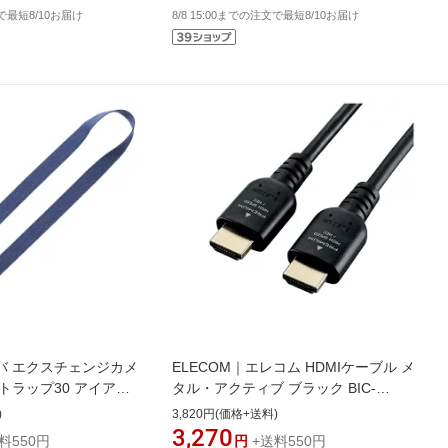
文で最短8/10お届け
8/8 15:00までの注文で最短8/10お届け
クバ エクスチェンジカメ
ELECOM｜エレコム HDMIケーブル メ
トラップ30 アイアン
タル・アクティブ ブラック BIC-
XST30BL アイアンブル
HDMIP15BK [1.5m /HDMI⇔HDMI /イ
)
3,820円(価格+送料)
ーサネット対応]【point_rb】
3,270
料550円
円
+送料550円