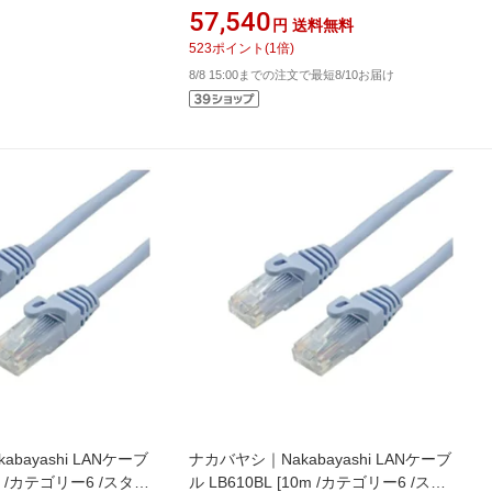
レー×ブルー UM-B57-HD [ダブルサイ
57,540
円
送料無料
ズ]
523
ポイント
(
1
倍)
8/8 15:00までの注文で最短8/10お届け
bayashi LANケーブ
ナカバヤシ｜Nakabayashi LANケーブ
7m /カテゴリー6 /スタン
ル LB610BL [10m /カテゴリー6 /スタ