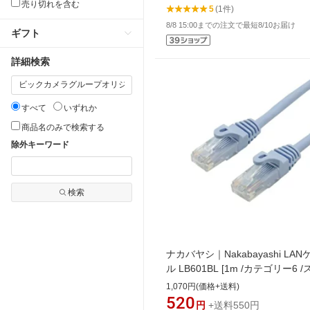
売り切れを含む
5
(1件)
8/8 15:00までの注文で最短8/10お届け
ギフト
詳細検索
すべて
いずれか
商品名のみで検索する
除外キーワード
検索
ナカバヤシ｜Nakabayashi LA
ル LB601BL [1m /カテゴリー6 
ダード]
1,070円(価格+送料)
520
円
+送料550円