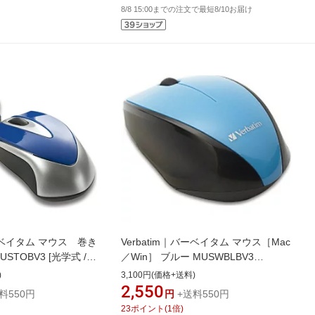
8/8 15:00までの注文で最短8/10お届け
バーベイタム マウス 巻き
Verbatim｜バーベイタム マウス［Mac
STOBV3 [光学式 /有
／Win］ ブルー MUSWBLBV3
]
[BlueLED /無線(ワイヤレス) /3ボタン
)
3,100円(価格+送料)
/USB]
2,550
料550円
円
+送料550円
23
ポイント
(
1
倍)