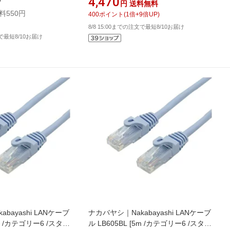
4,470
円
送料無料
【point_rb】【point_rb】【point_rb】
料550円
400
ポイント
(
1
倍+
9
倍UP)
8/8 15:00までの注文で最短8/10お届け
文で最短8/10お届け
bayashi LANケーブ
ナカバヤシ｜Nakabayashi LANケーブ
3m /カテゴリー6 /スタン
ル LB605BL [5m /カテゴリー6 /スタン