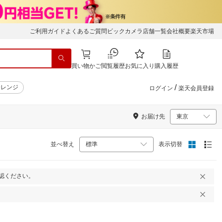
ご利用ガイド
よくあるご質問
ビックカメラ店舗一覧
会社概要
楽天市場
買い物かご
閲覧履歴
お気に入り
購入履歴
/
子レンジ
ログイン
楽天会員登録
お届け先
並べ替え
表示切替
認ください。