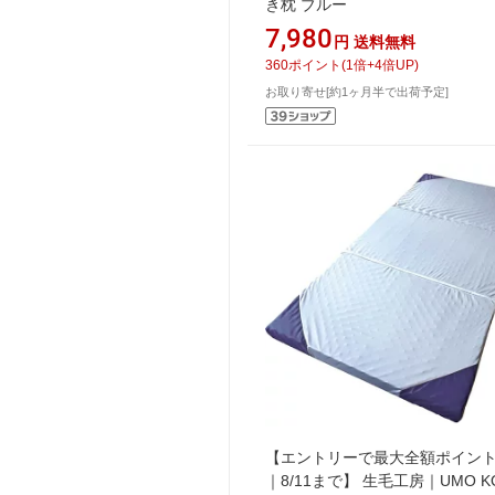
き枕 ブルー
7,980
円
送料無料
360
ポイント
(
1
倍+
4
倍UP)
お取り寄せ[約1ヶ月半で出荷予定]
【エントリーで最大全額ポイン
｜8/11まで】 生毛工房｜UMO K