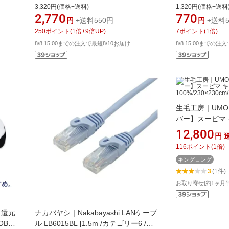
 ハ
/HDMI⇔HDMI /イーサネット対応]
ダード]
3,320円(価格+送料)
1,320円(価格+送料
7-
【point_rb】
2,770
770
円
+送料550円
円
+送料5
250
ポイント
(
1
倍+
9
倍UP)
7
ポイント
(
1
倍)
8/8 15:00までの注文で最短8/10お届け
8/8 15:00までの注
生毛工房｜UMO
バー】スーピマ
(綿100%/230×
12,800
円
[M542323KKLBL
116
ポイント
(
1
倍)
キングロング
3
(1件)
お取り寄せ[約1ヶ月
ト還元
ナカバヤシ｜Nakabayashi LANケーブ
OBO
ル LB6015BL [1.5m /カテゴリー6 /ス