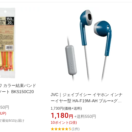
ザワ カラー結束バンド
ソート BKS150C20
JVC｜ジェイブイシー イヤホン インナ
ーイヤー型 HA-F19M-AH ブルー×グレ
ー [インナーイヤー型 /φ3.5mm ミニプ
50円
1,730円(価格+送料)
ラグ][HAF19MAH]
UP)
1,180
円
+送料550円
文で最短8/10お届け
10
ポイント
(
1
倍)
5
(1件)