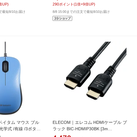
倍UP)
290
ポイント
(
1
倍+
9
倍UP)
文で最短8/10お届け
8/8 15:00までの注文で最短8/10お届け
バーベイタム マウス ブル
ELECOM｜エレコム HDMIケーブル ブ
 [光学式 /有線 /3ボタン
ラック BIC-HDMIP30BK [3m
/HDMI⇔HDMI /イーサネット対応]
)