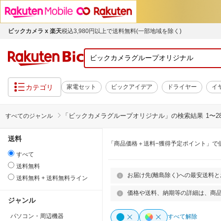
ビックカメラ x 楽天
税込3,980円以上で送料無料(一部地域を除く)
カテゴリ
家電セット
ビックアイデア
ドライヤー
イ
「
ビックカメラグループオリジナル
」の検索結果
1〜2
すべてのジャンル
送料
「商品価格＋送料−獲得予定ポイント」で
すべて
送料無料
お届け先(離島除く)への最安送料
送料無料 + 送料無料ライン
価格や送料、納期等の詳細は、商
ジャンル
パソコン・周辺機器
すべて解除