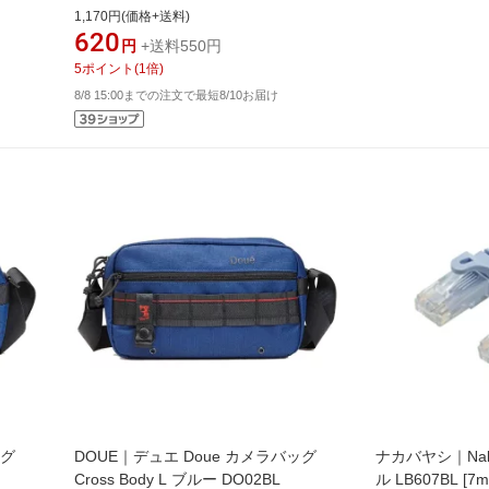
まくら
タンダード]
1,170円(価格+送料)
ョン付き
620
円
+送料550円
5
ポイント
(
1
倍)
8/8 15:00までの注文で最短8/10お届け
ッグ
DOUE｜デュエ Doue カメラバッグ
ナカバヤシ｜Naka
Cross Body L ブルー DO02BL
ル LB607BL [