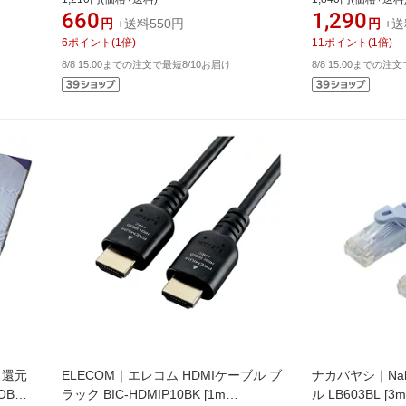
660
1,290
円
+送料550円
円
+送
6
ポイント
(
1
倍)
11
ポイント
(
1
倍)
8/8 15:00までの注文で最短8/10お届け
8/8 15:00までの注
ト還元
ELECOM｜エレコム HDMIケーブル ブ
ナカバヤシ｜Naka
OBO
ラック BIC-HDMIP10BK [1m
ル LB603BL [