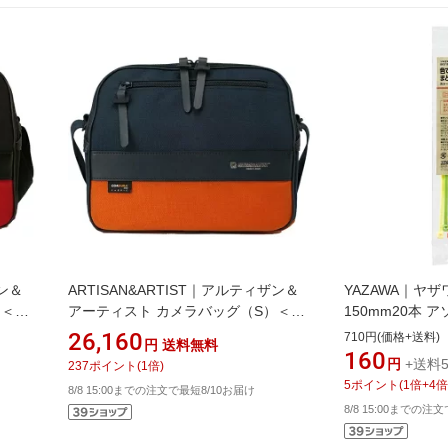
ザン＆
ARTISAN&ARTIST｜アルティザン＆
YAZAWA｜ヤ
）＜
アーティスト カメラバッグ（S）＜
150mm20本 ア
ド
ICAMシリーズ＞ ネイビー×オレンジ
26,160
710円(価格+送料)
円
送料無料
]
ICAM-11B NYOR[ICAM11BNYOR]
160
円
+送料5
237
ポイント
(
1
倍)
5
ポイント
(
1
倍+
4
倍
8/8 15:00までの注文で最短8/10お届け
8/8 15:00までの注