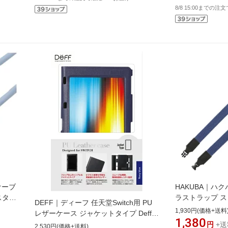
8/8 15:00までの注
Nケーブ
HAKUBA｜ハ
/スタン
ラストラップ ス
DEFF｜ディーフ 任天堂Switch用 PU
ブルー BKST-E
1,930円(価格+送料
レザーケース ジャケットタイプ Deff
ー
1,380
ブルー BKS-SWPUCJBU【Switch】
円
+送
2,530円(価格+送料)