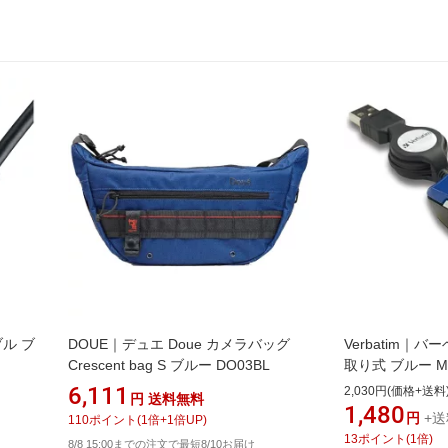
ブル ブ
DOUE｜デュエ Doue カメラバッグ
Verbatim｜
Crescent bag S ブルー DO03BL
取り式 ブルー MU
]
線 /3ボタン /USB
6,111
2,030円(価格+送料
円
送料無料
_rb】
1,480
円
+送
110
ポイント
(
1
倍+
1
倍UP)
13
ポイント
(
1
倍)
8/8 15:00までの注文で最短8/10お届け