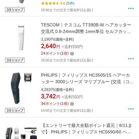
4.6
(5件)
15:00までの注文で最短8/12お届け
TESCOM｜テスコム TT390B-W ヘアカッター
交流式 0.8-24mm調整 1mm単位 セルフカット
ホワイト [交流（コード）式]
3,190円(価格+送料)
2,640
円
+送料550円
24
ポイント
(
1
倍)
15:00までの注文で最短8/12お届け
PHILIPS｜フィリップス HC3505/15 ヘアーカ
ッター 3000シリーズ マリブブルー [交流（コー
ド）式]【rb_beauty_cpn】
4,292円(価格+送料)
3,742
円
+送料550円
34
ポイント
(
1
倍)
15:00までの注文で最短8/12お届け
【エントリーで最大全額ポイント還元｜8/11ま
で】 PHILIPS｜フィリップス HC5690/60 ヘア
ーカッター 5000シリーズ シルバーブラック [交