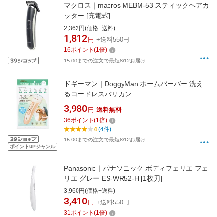
マクロス｜macros MEBM-53 スティックヘアカ
ッター [充電式]
2,362円(価格+送料)
1,812
円
+送料550円
16
ポイント
(
1
倍)
15:00までの注文で最短8/12お届け
ドギーマン｜DoggyMan ホームバーバー 洗え
るコードレスバリカン
3,980
円
送料無料
36
ポイント
(
1
倍)
4
(4件)
15:00までの注文で最短8/12お届け
ポイントUPジャンル
Panasonic｜パナソニック ボディフェリエ フェ
リエ グレー ES-WR52-H [1枚刃]
3,960円(価格+送料)
3,410
円
+送料550円
31
ポイント
(
1
倍)