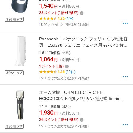
1,540
円
+送料550円
28
ポイント
(
1
倍+
1
倍UP)
4.25
(4件)
15:00までの注文で最短8/12お届け
Panasonic｜パナソニック フェリエ ウブ毛用替
刃 ES9278[フェリエ フェイス用 es-wf40 替刃
ES9278]
1,614円(価格+送料)
1,064
円
+送料550円
9
ポイント
(
1
倍)
4.38
(32件)
15:00までの注文で最短8/12お届け
オーム電機｜OHM ELECTRIC HB-
HCKG2100N-K 電動バリカン 電池式 Iberis
MEN‘S ブラック [電池式]
2,530円(価格+送料)
1,980
円
+送料550円
36
ポイント
(
1
倍+
1
倍UP)
15:00までの注文で最短8/12お届け