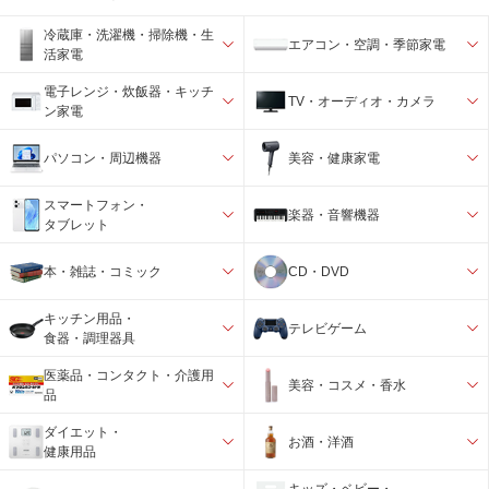
冷蔵庫・洗濯機・掃除機・生
エアコン・空調・季節家電
活家電
電子レンジ・炊飯器・キッチ
TV・オーディオ・カメラ
ン家電
パソコン・周辺機器
美容・健康家電
スマートフォン・
楽器・音響機器
タブレット
本・雑誌・コミック
CD・DVD
キッチン用品・
テレビゲーム
食器・調理器具
医薬品・コンタクト・介護用
美容・コスメ・香水
品
ダイエット・
お酒・洋酒
健康用品
キッズ・ベビー・