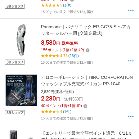
5
(1件)
15:00までの注文で最短8/12お届け
Panasonic｜パナソニック ER-GC75-S ヘアカ
ッター シルバー調 [交流充電式]
8,580
円
送料無料
156
ポイント
(
1
倍+
1
倍UP)
4.73
(26件)
15:00までの注文で最短8/12お届け
ヒロコーポレーション｜HIRO CORPORATION
ウォッシャブル充電式バリカン PR-1040
2,830円(価格+送料)
2,280
円
+送料550円
40
ポイント
(
1
倍+
1
倍UP)
4
(1件)
15:00までの注文で最短8/12お届け
【エントリーで最大全額ポイント還元｜8/11ま