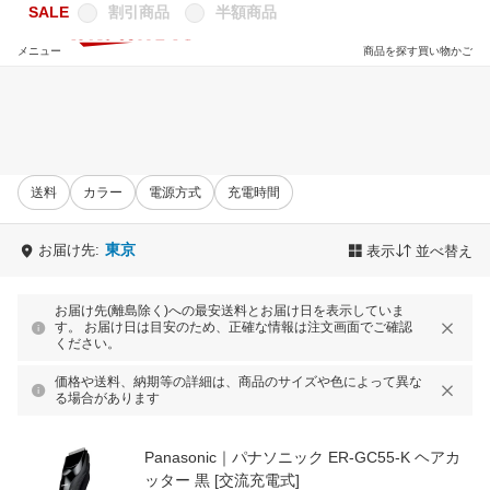
SALE
割引商品
半額商品
メニュー
商品を探す
買い物かご
送料
カラー
電源方式
充電時間
東京
お届け先:
表示
並べ替え
お届け先(離島除く)への最安送料とお届け日を表示していま
す。 お届け日は目安のため、正確な情報は注文画面でご確認
ください。
価格や送料、納期等の詳細は、商品のサイズや色によって異な
る場合があります
Panasonic｜パナソニック ER-GC55-K ヘアカ
ッター 黒 [交流充電式]