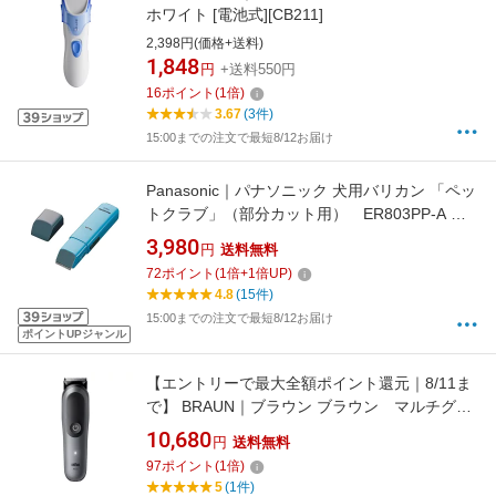
ホワイト [電池式][CB211]
2,398円(価格+送料)
1,848
円
+送料550円
16
ポイント
(
1
倍)
3.67
(3件)
15:00までの注文で最短8/12お届け
Panasonic｜パナソニック 犬用バリカン 「ペッ
トクラブ」（部分カット用） ER803PP-A 青
[ER803PPA]【rb_pcp】【rb_beauty_cpn】
3,980
円
送料無料
72
ポイント
(
1
倍+
1
倍UP)
4.8
(15件)
15:00までの注文で最短8/12お届け
ポイントUPジャンル
【エントリーで最大全額ポイント還元｜8/11ま
で】 BRAUN｜ブラウン ブラウン マルチグル
ーマー シリーズ5 MGK5560
10,680
円
送料無料
97
ポイント
(
1
倍)
5
(1件)