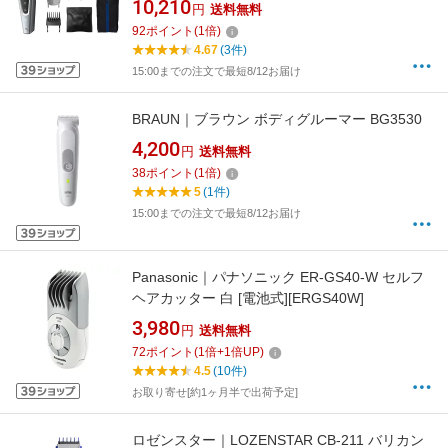
10,210
円
送料無料
流充電式]【rb_beauty_cpn】
92
ポイント
(
1
倍)
4.67
(3件)
15:00までの注文で最短8/12お届け
BRAUN｜ブラウン ボディグルーマー BG3530
4,200
円
送料無料
38
ポイント
(
1
倍)
5
(1件)
15:00までの注文で最短8/12お届け
Panasonic｜パナソニック ER-GS40-W セルフ
ヘアカッター 白 [電池式][ERGS40W]
3,980
円
送料無料
72
ポイント
(
1
倍+
1
倍UP)
4.5
(10件)
お取り寄せ[約1ヶ月半で出荷予定]
ロゼンスター｜LOZENSTAR CB-211 バリカン