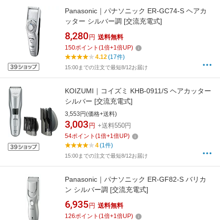
Panasonic｜パナソニック ER-GC74-S ヘアカ
ッター シルバー調 [交流充電式]
8,280
円
送料無料
150
ポイント
(
1
倍+
1
倍UP)
4.12
(17件)
15:00までの注文で最短8/12お届け
KOIZUMI｜コイズミ KHB-0911/S ヘアカッター
シルバー [交流充電式]
3,553円(価格+送料)
3,003
円
+送料550円
54
ポイント
(
1
倍+
1
倍UP)
4
(1件)
15:00までの注文で最短8/12お届け
Panasonic｜パナソニック ER-GF82-S バリカ
ン シルバー調 [交流充電式]
6,935
円
送料無料
126
ポイント
(
1
倍+
1
倍UP)