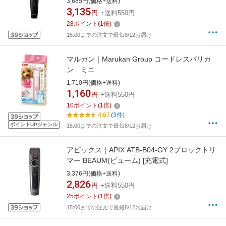
3,685円(価格+送料)
3,135
円
+送料550円
28
ポイント
(
1
倍)
15:00までの注文で最短8/12お届け
マルカン｜Marukan Group コードレスバリカ
ン ミニ
1,710円(価格+送料)
1,160
円
+送料550円
10
ポイント
(
1
倍)
4.67
(3件)
ポイントUPジャンル
15:00までの注文で最短8/12お届け
アピックス｜APIX ATB-B04-GY 2ブロックトリ
マー BEAUM(ビューム) [充電式]
3,376円(価格+送料)
2,826
円
+送料550円
25
ポイント
(
1
倍)
15:00までの注文で最短8/12お届け