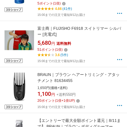
5
ポイント
(
1
倍)
4.66
(41件)
15:00までの注文で最短8/12お届け
富士商｜FUJISHO F6918 スイトリマー シルバ
ー [充電式]
5,680
円
送料無料
51
ポイント
(
1
倍)
3.6
(5件)
15:00までの注文で最短8/12お届け
BRAUN｜ブラウン ヘアートリミング・アタッ
チメント 81634455
1,650円(価格+送料)
1,100
円
+送料550円
20
ポイント
(
1
倍+
1
倍UP)
15:00までの注文で最短8/12お届け
【エントリーで最大全額ポイント還元｜8/11ま
で】 BRAUN｜ブラウン ボディグルーマー