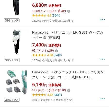
6,880
円
送料無料
124
ポイント
(
1
倍+
1
倍UP)
4.5
(16件)
15:00までの注文で最短8/12お届け
Panasonic｜パナソニック ER-GS61-W ヘアカ
ッター 白 [充電式]
7,400
円
送料無料
67
ポイント
(
1
倍)
4.58
(24件)
15:00までの注文で最短8/12お届け
Panasonic｜パナソニック ER511P-G バリカン
グリーン [交流（コード）式][ER511P]
【rb_beauty_cpn】
6,190
円
送料無料
112
ポイント
(
1
倍+
1
倍UP)
4.32
(96件)
お取り寄せ[約1ヶ月半で出荷予定]