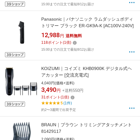
15:00までの注文で最短8/12お届け
Panasonic｜パナソニック ラムダッシュボディ
トリマー ブラック ER-GK9A-K [AC100V-240V]
12,988
円
送料無料
118
ポイント
(
1
倍)
15:00までの注文で最短8/12お届け
KOIZUMI｜コイズミ KHB0900K デジタル式ヘ
アカッター [交流充電式]
4,040円(価格+送料)
3,490
円
+送料550円
31
ポイント
(
1
倍)
5
(1件)
約2〜3週間で出荷予定
BRAUN｜ブラウン トリミングアタッチメント
81429117
2,090円(価格+送料)