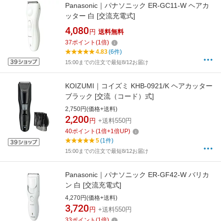
Panasonic｜パナソニック ER-GC11-W ヘアカ
ッター 白 [交流充電式]
4,080
円
送料無料
37
ポイント
(
1
倍)
4.83
(6件)
15:00までの注文で最短8/12お届け
KOIZUMI｜コイズミ KHB-0921/K ヘアカッター
ブラック [交流（コード）式]
2,750円(価格+送料)
2,200
円
+送料550円
40
ポイント
(
1
倍+
1
倍UP)
5
(1件)
15:00までの注文で最短8/12お届け
Panasonic｜パナソニック ER-GF42-W バリカ
ン 白 [交流充電式]
4,270円(価格+送料)
3,720
円
+送料550円
33
ポイント
(
1
倍)