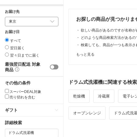
お届け先
お探しの商品が見つかりま
・
欲しい商品があるのですが名称が
お届け日
・
どのような商品検索方法があるの
すべて
・
検索しても、商品が一つも表示さ
翌日届く
もっと見る
翌々日までに届く
最強翌日配送 対象
商品
ドラム式洗濯機に関連する検索
その他の条件
スーパーDEAL対象
乾燥機
冷蔵庫
電子レ
売り切れを含む
ギフト
オーブンレンジ
ドラム式洗
詳細検索