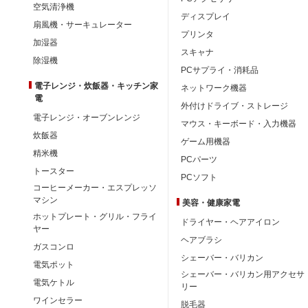
空気清浄機
ディスプレイ
扇風機・サーキュレーター
プリンタ
加湿器
スキャナ
除湿機
PCサプライ・消耗品
電子レンジ・炊飯器・キッチン家
ネットワーク機器
電
外付けドライブ・ストレージ
電子レンジ・オーブンレンジ
マウス・キーボード・入力機器
炊飯器
ゲーム用機器
精米機
PCパーツ
トースター
PCソフト
コーヒーメーカー・エスプレッソ
マシン
美容・健康家電
ホットプレート・グリル・フライ
ドライヤー・ヘアアイロン
ヤー
ヘアブラシ
ガスコンロ
シェーバー・バリカン
電気ポット
シェーバー・バリカン用アクセサ
電気ケトル
リー
ワインセラー
脱毛器