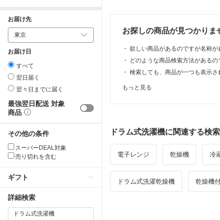
お届け先
お探しの商品が見つかりま
・
欲しい商品があるのですが名称が
お届け日
・
どのような商品検索方法があるの
すべて
・
検索しても、商品が一つも表示さ
翌日届く
もっと見る
翌々日までに届く
最強翌日配送 対象
商品
ドラム式洗濯機に関連する検索
その他の条件
スーパーDEAL対象
電子レンジ
乾燥機
冷
売り切れを含む
ギフト
ドラム式洗濯乾燥機
乾燥機
詳細検索