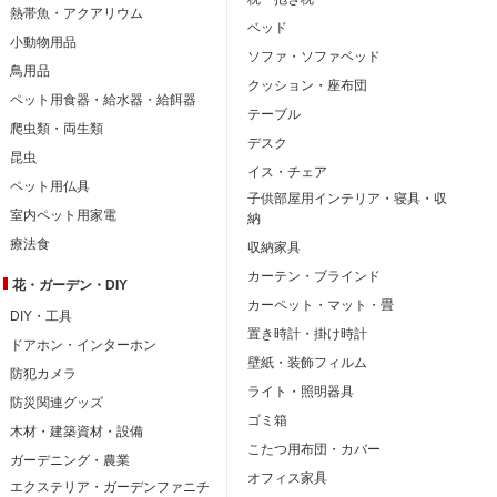
熱帯魚・アクアリウム
ベッド
小動物用品
ソファ・ソファベッド
鳥用品
クッション・座布団
ペット用食器・給水器・給餌器
テーブル
爬虫類・両生類
デスク
昆虫
イス・チェア
ペット用仏具
子供部屋用インテリア・寝具・収
室内ペット用家電
納
療法食
収納家具
カーテン・ブラインド
花・ガーデン・DIY
カーペット・マット・畳
DIY・工具
置き時計・掛け時計
ドアホン・インターホン
壁紙・装飾フィルム
防犯カメラ
ライト・照明器具
防災関連グッズ
ゴミ箱
木材・建築資材・設備
こたつ用布団・カバー
ガーデニング・農業
オフィス家具
エクステリア・ガーデンファニチ