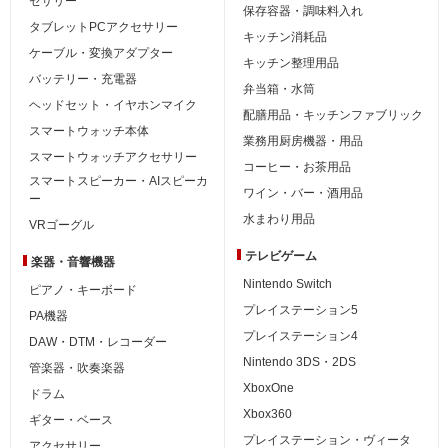
セサリー
保存容器・調味料入れ
タブレットPCアクセサリー
キッチン消耗品
ケーブル・変換アダプター
キッチン整理用品
バッテリー・充電器
弁当箱・水筒
ヘッドセット・イヤホンマイク
配膳用品・キッチンファブリック
スマートウォッチ本体
業務用厨房機器・用品
スマートウォッチアクセサリー
コーヒー・お茶用品
スマートスピーカー・AIスピーカ
ワイン・バー・酒用品
ー
水まわり用品
VRゴーグル
テレビゲーム
楽器・音響機器
Nintendo Switch
ピアノ・キーボード
プレイステーション5
PA機器
プレイステーション4
DAW・DTM・レコーダー
Nintendo 3DS・2DS
管楽器・吹奏楽器
XboxOne
ドラム
Xbox360
ギター・ベース
プレイステーション・ヴィータ
アクセサリー