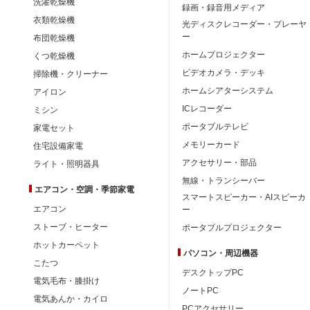
洗濯乾燥機
録画・録音用メディア
衣類乾燥機
光ディスクレコーダー・プレーヤ
ー
布団乾燥機
ホームプロジェクター
くつ乾燥機
ビデオカメラ・デッキ
掃除機・クリーナー
ホームシアターシステム
アイロン
ICレコーダー
ミシン
ポータブルテレビ
家電セット
メモリーカード
住宅設備家電
アクセサリー・部品
ライト・照明器具
無線・トランシーバー
エアコン・空調・季節家電
スマートスピーカー・AIスピーカ
エアコン
ー
ストーブ・ヒーター
ポータブルプロジェクター
ホットカーペット
パソコン・周辺機器
こたつ
デスクトップPC
電気毛布・膝掛け
ノートPC
電気あんか・カイロ
PCアクセサリー