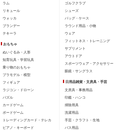
ラム
ゴルフクラブ
リキュール
シューズ
ウォッカ
バッグ・ケース
ブランデー
ラウンド用品・小物
テキーラ
ウェア
フィットネス・トレーニング
おもちゃ
サプリメント
ぬいぐるみ・人形
アウトドア
知育玩具・学習玩具
スポーツウェア・アクセサリー
乗り物のおもちゃ
眼鏡・サングラス
プラモデル・模型
日用品雑貨・文房具・手芸
フィギュア
ラジコン・ドローン
文房具・事務用品
パズル
印鑑・ハンコ
カードゲーム
掃除用具
ボードゲーム
洗濯用品
トレーディングカード・テレカ
手芸・クラフト・生地
ピアノ・キーボード
バス用品