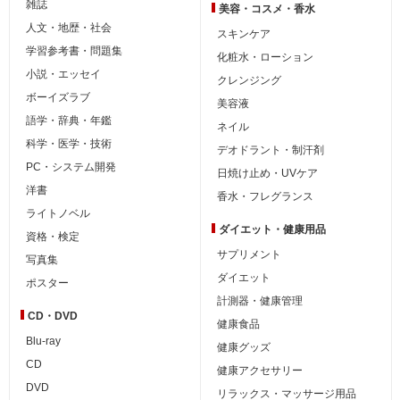
雑誌
美容・コスメ・香水
人文・地歴・社会
スキンケア
学習参考書・問題集
化粧水・ローション
小説・エッセイ
クレンジング
ボーイズラブ
美容液
語学・辞典・年鑑
ネイル
科学・医学・技術
デオドラント・制汗剤
PC・システム開発
日焼け止め・UVケア
洋書
香水・フレグランス
ライトノベル
ダイエット・
健康用品
資格・検定
サプリメント
写真集
ダイエット
ポスター
計測器・健康管理
CD・DVD
健康食品
Blu-ray
健康グッズ
CD
健康アクセサリー
DVD
リラックス・マッサージ用品