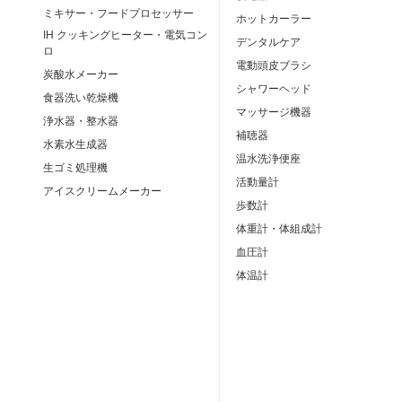
ミキサー・フードプロセッサー
ホットカーラー
IH クッキングヒーター・電気コン
デンタルケア
ロ
電動頭皮ブラシ
炭酸水メーカー
シャワーヘッド
食器洗い乾燥機
マッサージ機器
浄水器・整水器
補聴器
水素水生成器
温水洗浄便座
生ゴミ処理機
活動量計
アイスクリームメーカー
歩数計
体重計・体組成計
血圧計
体温計