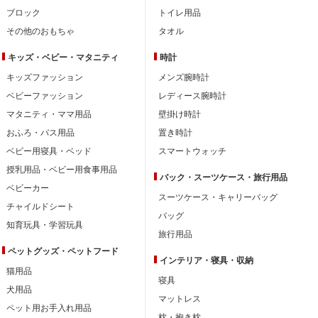
ブロック
トイレ用品
その他のおもちゃ
タオル
キッズ・ベビー・
マタニティ
時計
キッズファッション
メンズ腕時計
ベビーファッション
レディース腕時計
マタニティ・ママ用品
壁掛け時計
おふろ・バス用品
置き時計
ベビー用寝具・ベッド
スマートウォッチ
授乳用品・ベビー用食事用品
バック・スーツケース・旅行用品
ベビーカー
スーツケース・キャリーバッグ
チャイルドシート
バッグ
知育玩具・学習玩具
旅行用品
ペットグッズ・ペットフード
インテリア・
寝具・収納
猫用品
寝具
犬用品
マットレス
ペット用お手入れ用品
枕・抱き枕