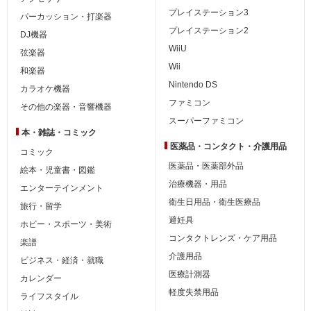
プレイステーション3
パーカッション・打楽器
プレイステーション2
DJ機器
WiiU
弦楽器
Wii
和楽器
Nintendo DS
カラオケ機器
ファミコン
その他の楽器・音響機器
スーパーファミコン
本・雑誌・コミック
医薬品・コンタクト・介護用品
コミック
医薬品・医薬部外品
絵本・児童書・図鑑
治療機器・用品
エンターテインメント
衛生日用品・衛生医療品
旅行・留学
避妊具
ホビー・スポーツ・美術
コンタクトレンズ・ケア用品
楽譜
介護用品
ビジネス・経済・就職
医療計測器
カレンダー
軽度失禁用品
ライフスタイル