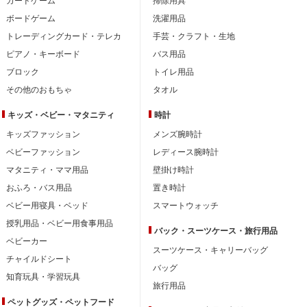
カードゲーム
掃除用具
ボードゲーム
洗濯用品
トレーディングカード・テレカ
手芸・クラフト・生地
ピアノ・キーボード
バス用品
ブロック
トイレ用品
その他のおもちゃ
タオル
キッズ・ベビー・
マタニティ
時計
キッズファッション
メンズ腕時計
ベビーファッション
レディース腕時計
マタニティ・ママ用品
壁掛け時計
おふろ・バス用品
置き時計
ベビー用寝具・ベッド
スマートウォッチ
授乳用品・ベビー用食事用品
バック・スーツケース・旅行用品
ベビーカー
スーツケース・キャリーバッグ
チャイルドシート
バッグ
知育玩具・学習玩具
旅行用品
ペットグッズ・ペットフード