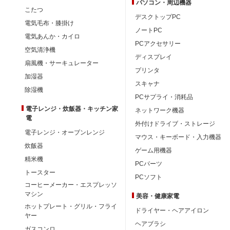
パソコン・周辺機器
こたつ
デスクトップPC
電気毛布・膝掛け
ノートPC
電気あんか・カイロ
PCアクセサリー
空気清浄機
ディスプレイ
扇風機・サーキュレーター
プリンタ
加湿器
スキャナ
除湿機
PCサプライ・消耗品
電子レンジ・炊飯器・キッチン家
ネットワーク機器
電
外付けドライブ・ストレージ
電子レンジ・オーブンレンジ
マウス・キーボード・入力機器
炊飯器
ゲーム用機器
精米機
PCパーツ
トースター
PCソフト
コーヒーメーカー・エスプレッソ
マシン
美容・健康家電
ホットプレート・グリル・フライ
ドライヤー・ヘアアイロン
ヤー
ヘアブラシ
ガスコンロ