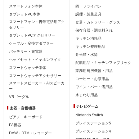
スマートフォン本体
鍋・フライパン
タブレットPC本体
調理・製菓道具
スマートフォン・携帯電話用アク
食器・カトラリー・グラス
セサリー
保存容器・調味料入れ
タブレットPCアクセサリー
キッチン消耗品
ケーブル・変換アダプター
キッチン整理用品
バッテリー・充電器
弁当箱・水筒
ヘッドセット・イヤホンマイク
配膳用品・キッチンファブリック
スマートウォッチ本体
業務用厨房機器・用品
スマートウォッチアクセサリー
コーヒー・お茶用品
スマートスピーカー・AIスピーカ
ワイン・バー・酒用品
ー
水まわり用品
VRゴーグル
テレビゲーム
楽器・音響機器
Nintendo Switch
ピアノ・キーボード
プレイステーション5
PA機器
プレイステーション4
DAW・DTM・レコーダー