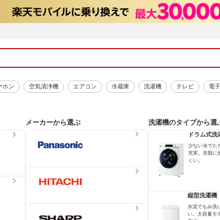
ヤホン
空気清浄機
エアコン
冷蔵庫
洗濯機
テレビ
電
メーカーから選ぶ
洗濯機のタイプから選
ドラム式洗
少ない水でた
充実。衣類に
くい。
縦型洗濯機
水流でもみ洗
い。大容量モ