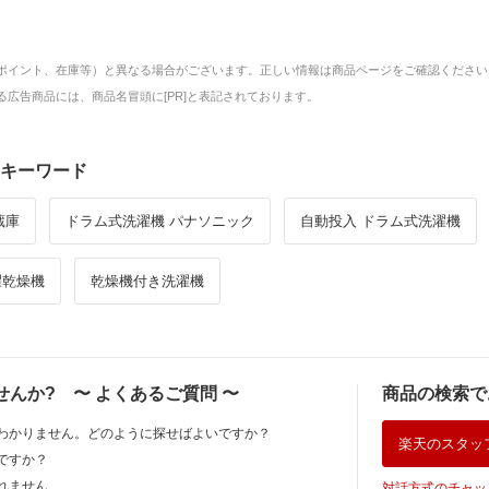
ポイント、在庫等）と異なる場合がございます。正しい情報は商品ページをご確認ください
広告商品には、商品名冒頭に[PR]と表記されております。
キーワード
蔵庫
ドラム式洗濯機 パナソニック
自動投入 ドラム式洗濯機
濯乾燥機
乾燥機付き洗濯機
せんか?
〜
よくあるご質問
〜
商品の検索で
わかりません。どのように探せばよいですか？
楽天のスタッ
ですか？
れません
対話方式のチャッ