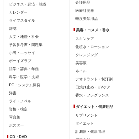
介護用品
ビジネス・経済・就職
医療計測器
カレンダー
軽度失禁用品
ライフスタイル
雑誌
美容・コスメ・香水
人文・地歴・社会
スキンケア
学習参考書・問題集
化粧水・ローション
小説・エッセイ
クレンジング
ボーイズラブ
美容液
語学・辞典・年鑑
ネイル
科学・医学・技術
デオドラント・制汗剤
PC・システム開発
日焼け止め・UVケア
洋書
香水・フレグランス
ライトノベル
ダイエット・
健康用品
資格・検定
サプリメント
写真集
ダイエット
ポスター
計測器・健康管理
CD・DVD