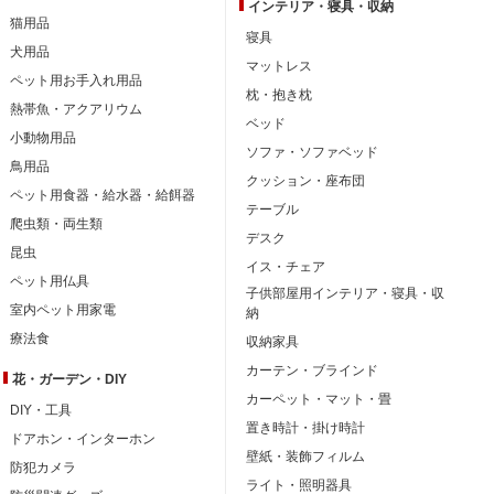
インテリア・
寝具・収納
猫用品
寝具
犬用品
マットレス
ペット用お手入れ用品
枕・抱き枕
熱帯魚・アクアリウム
ベッド
小動物用品
ソファ・ソファベッド
鳥用品
クッション・座布団
ペット用食器・給水器・給餌器
テーブル
爬虫類・両生類
デスク
昆虫
イス・チェア
ペット用仏具
子供部屋用インテリア・寝具・収
室内ペット用家電
納
療法食
収納家具
カーテン・ブラインド
花・ガーデン・DIY
カーペット・マット・畳
DIY・工具
置き時計・掛け時計
ドアホン・インターホン
壁紙・装飾フィルム
防犯カメラ
ライト・照明器具