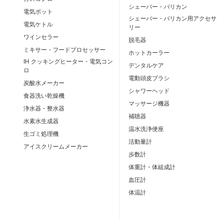
シェーバー・バリカン
電気ポット
シェーバー・バリカン用アクセサ
電気ケトル
リー
ワインセラー
脱毛器
ミキサー・フードプロセッサー
ホットカーラー
IH クッキングヒーター・電気コン
デンタルケア
ロ
電動頭皮ブラシ
炭酸水メーカー
シャワーヘッド
食器洗い乾燥機
マッサージ機器
浄水器・整水器
補聴器
水素水生成器
温水洗浄便座
生ゴミ処理機
活動量計
アイスクリームメーカー
歩数計
体重計・体組成計
血圧計
体温計