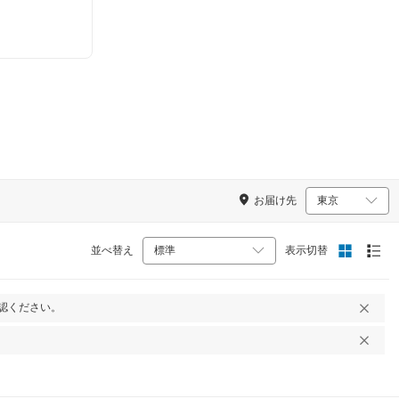
お届け先
並べ替え
表示切替
認ください。