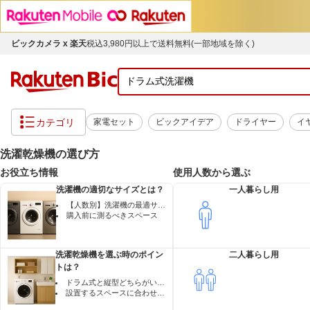
ビックカメラ x 楽天
税込3,980円以上で送料無料(一部地域を除く)
カテゴリ
家電セット
ビックアイデア
ドライヤー
イ
洗濯乾燥機の選び方
お役立ち情報
使用人数から選ぶ
洗濯機の適切なサイズとは？
一人暮らし用
【人数別】洗濯機の最適サイズ・目安一覧表
購入前に測るべきスペース
洗濯乾燥機を選ぶ時のポイン
二人暮らし用
トは？
ドラム式と縦型どちらがいい？
設置するスペースに合わせて選ぶ