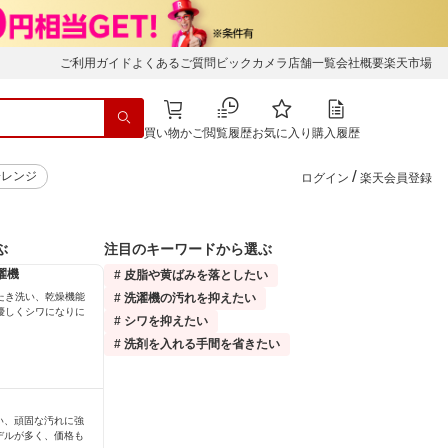
ご利用ガイド
よくあるご質問
ビックカメラ店舗一覧
会社概要
楽天市場
買い物かご
閲覧履歴
お気に入り
購入履歴
/
子レンジ
ログイン
楽天会員登録
ぶ
注目のキーワードから選ぶ
濯機
# 皮脂や黄ばみを落としたい
たき洗い、乾燥機能
# 洗濯機の汚れを抑えたい
優しくシワになりに
# シワを抑えたい
# 洗剤を入れる手間を省きたい
い、頑固な汚れに強
デルが多く、価格も