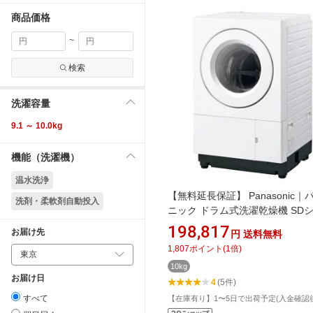
商品価格
~
検索
洗濯容量
9.1 ～ 10.0kg
機能（洗濯機）
温水洗浄
【無料延長保証】 Panasonic｜
洗剤・柔軟剤自動投入
ニック ドラム式洗濯乾燥機 SD
ズ Hタイプ マットホワイト NA-
198,817
お届け先
円
送料無料
SD10HBL-W [洗濯10.0kg /乾燥5.0
1,807
ポイント
(
1
倍)
左開き /ヒーター乾燥(排気タイプ)
10kg
お届け日
4
(5件)
すべて
【在庫有り】1〜5日で出荷予定(入金確認