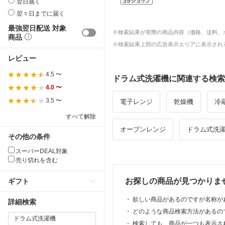
翌日届く
翌々日までに届く
最強翌日配送 対象
※検索結果が実際の商品内容（価格、送料、
商品
※検索結果上部の広告表示エリアに表示される
レビュー
4.5 〜
ドラム式洗濯機に関連する検索
4.0 〜
3.5 〜
電子レンジ
乾燥機
冷
すべて解除
オーブンレンジ
ドラム式洗
その他の条件
スーパーDEAL対象
売り切れを含む
お探しの商品が見つかりま
ギフト
・
欲しい商品があるのですが名称が
詳細検索
・
どのような商品検索方法があるの
・
検索しても、商品が一つも表示さ