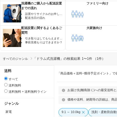
洗濯機のご購入から配送設置
ファミリー向け
までの流れ
設置やリサイクルのお申し込みの流れ
配送当日の流れ
配送設置に関するよくあるご
大家族向け
質問
引き取りはしてもらえますか？
事前見積もりはできますか？
「
ドラム式洗濯機
」の検索結果
1〜1件 （1件）
すべてのジャンル
送料
「商品価格＋送料−獲得予定ポイント」で
すべて
送料無料
お届け先(離島除く)への最安送料
送料無料 + 送料無料ライン
価格や送料、納期等の詳細は、商
ジャンル
家電
9.1 ～ 10.0kg
洗剤・柔軟剤自動