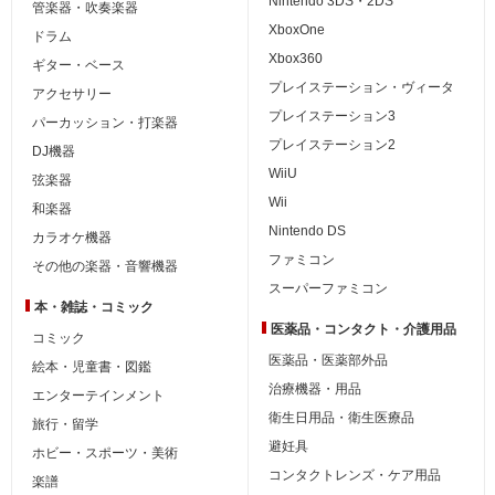
Nintendo 3DS・2DS
管楽器・吹奏楽器
XboxOne
ドラム
Xbox360
ギター・ベース
プレイステーション・ヴィータ
アクセサリー
プレイステーション3
パーカッション・打楽器
プレイステーション2
DJ機器
WiiU
弦楽器
Wii
和楽器
Nintendo DS
カラオケ機器
ファミコン
その他の楽器・音響機器
スーパーファミコン
本・雑誌・コミック
医薬品・コンタクト・介護用品
コミック
医薬品・医薬部外品
絵本・児童書・図鑑
治療機器・用品
エンターテインメント
衛生日用品・衛生医療品
旅行・留学
避妊具
ホビー・スポーツ・美術
コンタクトレンズ・ケア用品
楽譜