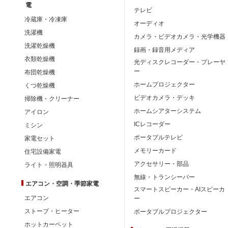
電
テレビ
冷蔵庫・冷凍庫
オーディオ
洗濯機
カメラ・ビデオカメラ・光学機器
洗濯乾燥機
録画・録音用メディア
衣類乾燥機
光ディスクレコーダー・プレーヤ
ー
布団乾燥機
ホームプロジェクター
くつ乾燥機
ビデオカメラ・デッキ
掃除機・クリーナー
ホームシアターシステム
アイロン
ICレコーダー
ミシン
ポータブルテレビ
家電セット
メモリーカード
住宅設備家電
アクセサリー・部品
ライト・照明器具
無線・トランシーバー
エアコン・空調・季節家電
スマートスピーカー・AIスピーカ
エアコン
ー
ストーブ・ヒーター
ポータブルプロジェクター
ホットカーペット