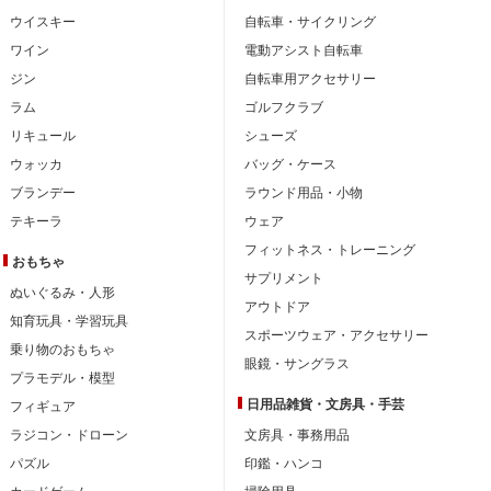
ウイスキー
自転車・サイクリング
ワイン
電動アシスト自転車
ジン
自転車用アクセサリー
ラム
ゴルフクラブ
リキュール
シューズ
ウォッカ
バッグ・ケース
ブランデー
ラウンド用品・小物
テキーラ
ウェア
フィットネス・トレーニング
おもちゃ
サプリメント
ぬいぐるみ・人形
アウトドア
知育玩具・学習玩具
スポーツウェア・アクセサリー
乗り物のおもちゃ
眼鏡・サングラス
プラモデル・模型
日用品雑貨・文房具・手芸
フィギュア
ラジコン・ドローン
文房具・事務用品
パズル
印鑑・ハンコ