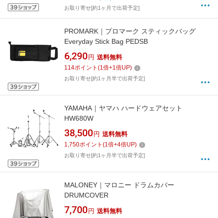
お取り寄せ[約1ヶ月で出荷予定]
PROMARK｜プロマーク スティックバッグ
Everyday Stick Bag PEDSB
6,290
円
送料無料
114
ポイント
(
1
倍+
1
倍UP)
お取り寄せ[約1ヶ月半で出荷予定]
YAMAHA｜ヤマハ ハードウェアセット
HW680W
38,500
円
送料無料
1,750
ポイント
(
1
倍+
4
倍UP)
お取り寄せ[約1ヶ月半で出荷予定]
MALONEY｜マロニー ドラムカバー
DRUMCOVER
7,700
円
送料無料