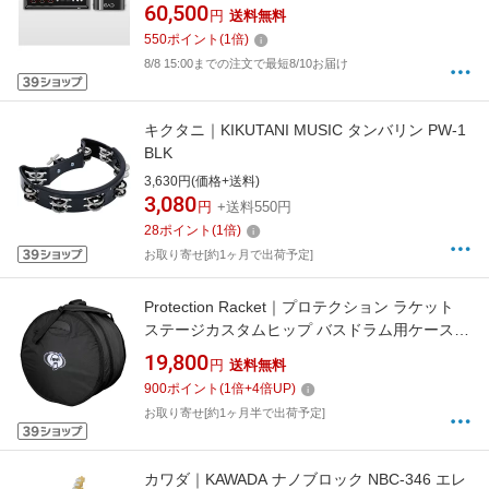
EAD10 EAD10J
60,500
円
送料無料
550
ポイント
(
1
倍)
8/8 15:00までの注文で最短8/10お届け
キクタニ｜KIKUTANI MUSIC タンバリン PW-1
BLK
3,630円(価格+送料)
3,080
円
+送料550円
28
ポイント
(
1
倍)
お取り寄せ[約1ヶ月で出荷予定]
Protection Racket｜プロテクション ラケット
ステージカスタムヒップ バスドラム用ケース
HPK-P001-00
19,800
円
送料無料
900
ポイント
(
1
倍+
4
倍UP)
お取り寄せ[約1ヶ月半で出荷予定]
カワダ｜KAWADA ナノブロック NBC-346 エレ