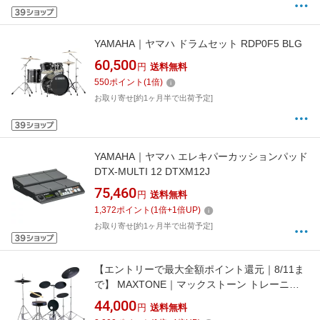
YAMAHA｜ヤマハ ドラムセット RDP0F5 BLG
60,500
円
送料無料
550
ポイント
(
1
倍)
お取り寄せ[約1ヶ月半で出荷予定]
YAMAHA｜ヤマハ エレキパーカッションパッド
DTX-MULTI 12 DTXM12J
75,460
円
送料無料
1,372
ポイント
(
1
倍+
1
倍UP)
お取り寄せ[約1ヶ月半で出荷予定]
【エントリーで最大全額ポイント還元｜8/11ま
で】 MAXTONE｜マックストーン トレーニン
グドラムセット TD-5DX
44,000
円
送料無料