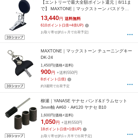
【エントリーで最大全額ポイント還元｜8/11ま
で】 MAXTONE｜マックストーン バスドラム
パッド&ペダルセット TD-P
13,440
円
送料無料
610
ポイント
(
1
倍+
4
倍UP)
お取り寄せ[約1ヶ月で出荷予定]
MAXTONE｜マックストーン チューニングキー
DK-24
1,450円(価格+送料)
900
円
+送料550円
8
ポイント
(
1
倍)
約3週間で出荷予定
柳瀬｜YANASE ヤナセ バンド&ドラムセット
3mm軸 A#60・A#120 ヤナセ B10
1,600円(価格+送料)
1,050
円
+送料550円
18
ポイント
(
1
倍+
1
倍UP)
お取り寄せ[約1ヶ月半で出荷予定]