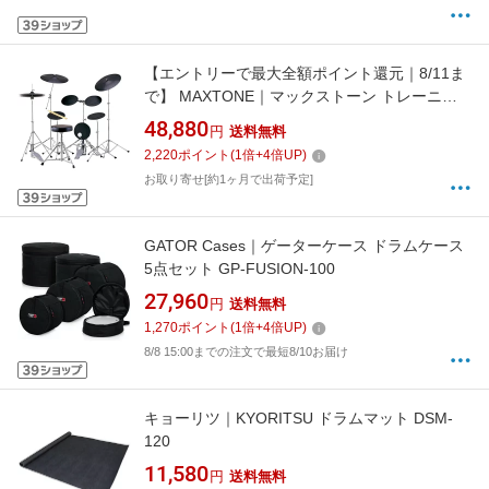
【エントリーで最大全額ポイント還元｜8/11ま
で】 MAXTONE｜マックストーン トレーニン
グドラムセット TD-5CST
48,880
円
送料無料
2,220
ポイント
(
1
倍+
4
倍UP)
お取り寄せ[約1ヶ月で出荷予定]
GATOR Cases｜ゲーターケース ドラムケース
5点セット GP-FUSION-100
27,960
円
送料無料
1,270
ポイント
(
1
倍+
4
倍UP)
8/8 15:00までの注文で最短8/10お届け
キョーリツ｜KYORITSU ドラムマット DSM-
120
11,580
円
送料無料