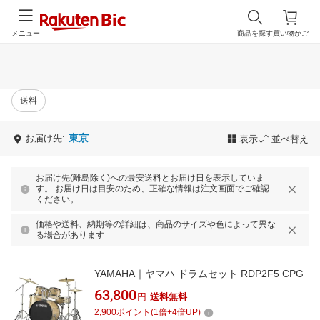
メニュー
商品を探す
買い物かご
送料
東京
お届け先:
表示
並べ替え
お届け先(離島除く)への最安送料とお届け日を表示していま
す。 お届け日は目安のため、正確な情報は注文画面でご確認
ください。
価格や送料、納期等の詳細は、商品のサイズや色によって異な
る場合があります
YAMAHA｜ヤマハ ドラムセット RDP2F5 CPG
63,800
円
送料無料
2,900
ポイント
(
1
倍+
4
倍UP)