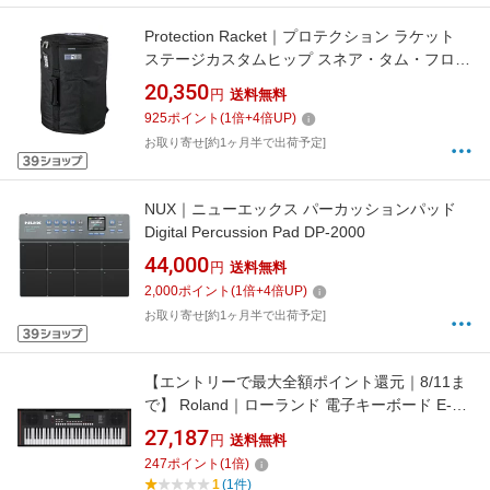
Protection Racket｜プロテクション ラケット
ステージカスタムヒップ スネア・タム・フロア
タム用ケース HPK-P002-00
20,350
円
送料無料
925
ポイント
(
1
倍+
4
倍UP)
お取り寄せ[約1ヶ月半で出荷予定]
NUX｜ニューエックス パーカッションパッド
Digital Percussion Pad DP-2000
44,000
円
送料無料
2,000
ポイント
(
1
倍+
4
倍UP)
お取り寄せ[約1ヶ月半で出荷予定]
【エントリーで最大全額ポイント還元｜8/11ま
で】 Roland｜ローランド 電子キーボード E-
X10 [61鍵盤]
27,187
円
送料無料
247
ポイント
(
1
倍)
1
(1件)