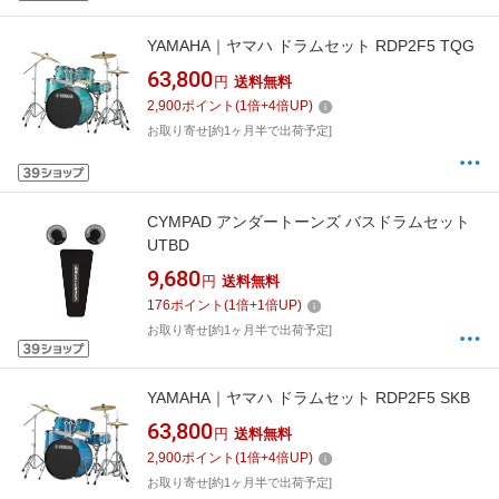
YAMAHA｜ヤマハ ドラムセット RDP2F5 TQG
63,800
円
送料無料
2,900
ポイント
(
1
倍+
4
倍UP)
お取り寄せ[約1ヶ月半で出荷予定]
CYMPAD アンダートーンズ バスドラムセット
UTBD
9,680
円
送料無料
176
ポイント
(
1
倍+
1
倍UP)
お取り寄せ[約1ヶ月半で出荷予定]
YAMAHA｜ヤマハ ドラムセット RDP2F5 SKB
63,800
円
送料無料
2,900
ポイント
(
1
倍+
4
倍UP)
お取り寄せ[約1ヶ月半で出荷予定]