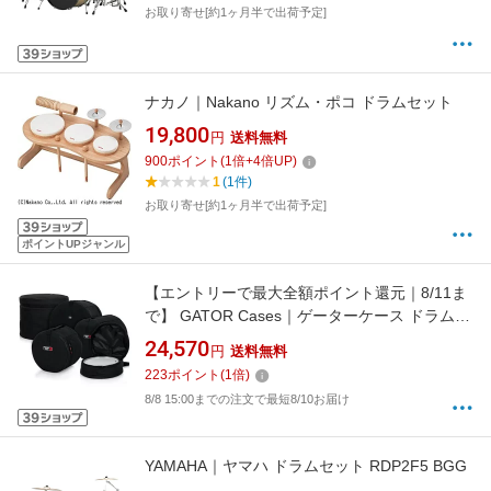
お取り寄せ[約1ヶ月半で出荷予定]
ナカノ｜Nakano リズム・ポコ ドラムセット
19,800
円
送料無料
900
ポイント
(
1
倍+
4
倍UP)
1
(1件)
お取り寄せ[約1ヶ月半で出荷予定]
ポイントUPジャンル
【エントリーで最大全額ポイント還元｜8/11ま
で】 GATOR Cases｜ゲーターケース ドラムケ
ース 5点セット GP-FUSION16
24,570
円
送料無料
223
ポイント
(
1
倍)
8/8 15:00までの注文で最短8/10お届け
YAMAHA｜ヤマハ ドラムセット RDP2F5 BGG