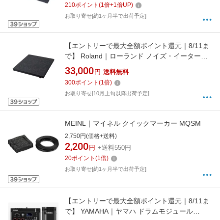
210
ポイント
(
1
倍+
1
倍UP)
お取り寄せ[約1ヶ月半で出荷予定]
【エントリーで最大全額ポイント還元｜8/11ま
で】 Roland｜ローランド ノイズ・イーター・
ベース NE-100B
33,000
円
送料無料
300
ポイント
(
1
倍)
お取り寄せ[10月上旬以降出荷予定]
MEINL｜マイネル クイックマーカー MQSM
2,750円(価格+送料)
2,200
円
+送料550円
20
ポイント
(
1
倍)
お取り寄せ[約1ヶ月半で出荷予定]
【エントリーで最大全額ポイント還元｜8/11ま
で】 YAMAHA｜ヤマハ ドラムモジュール