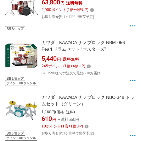
63,800
円
送料無料
2,900
ポイント
(
1
倍+
4
倍UP)
お取り寄せ[約1ヶ月半で出荷予定]
カワダ｜KAWADA ナノブロック NBM-056
Pearl ドラムセット “マスターズ”
5,440
円
送料無料
245
ポイント
(
1
倍+
4
倍UP)
8/8 15:00までの注文で最短8/10お届け
ポイントUPジャンル
カワダ｜KAWADA ナノブロック NBC-348 ドラ
ムセット（グリーン）
1,160円(価格+送料)
610
円
+送料550円
10
ポイント
(
1
倍+
1
倍UP)
お取り寄せ[約1ヶ月半で出荷予定]
ポイントUPジャンル