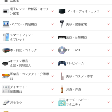
活家電
電子レンジ・炊飯器・キッチ
TV・オーディオ・カメラ
ン家電
パソコン・周辺機器
美容・健康家電
スマートフォン・
楽器・音響機器
タブレット
本・雑誌・コミック
CD・DVD
キッチン用品・
テレビゲーム
食器・調理器具
医薬品・コンタクト・介護用
美容・コスメ・香水
品
ダイエット・
お酒・洋酒
健康用品
キッズ・ベビー・
おもちゃ
マタニティ