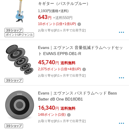
キギター（パステルブルー）
1,193円(価格+送料)
643
円
+送料550円
10
ポイント
(
1
倍+
1
倍UP)
お取り寄せ[約1ヶ月半で出荷予定]
ポイントUPジャンル
Evans｜エヴァンス 音量低減ドラムヘッドセッ
ト EVANS EPPB-DB1-R
45,740
円
送料無料
2,075
ポイント
(
1
倍+
4
倍UP)
お取り寄せ[約1ヶ月半で出荷予定]
Evans｜エヴァンス バスドラムヘッド Bass
Batter dB One BD18DB1
16,340
円
送料無料
148
ポイント
(
1
倍)
お取り寄せ[約1ヶ月半で出荷予定]