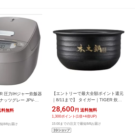
【エントリーで最大全額ポイント還元
ER 圧力IHジャー炊飯器
｜8/11まで】 タイガー｜TIGER 炊飯
ッツグレー JPV-
器用 JRXT内なべS（土鍋V）
/圧力IH]
28,600
円
送料無料
送料無料
JRX1081
1,300
ポイント
(
1
倍+
4
倍UP)
15:00までの注文で最短8/8お届け
短8/8お届け