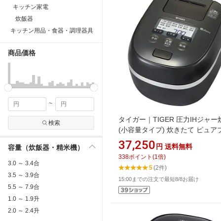
キッチン家電
炊飯器
キッチン用品・食器・調理器具
商品価格
~
タイガー｜TIGER 圧力IHジャ
検索
(小容量タイプ) 炊きたて ピュア
ク JPD-G060KP [3.5合 /圧力IH]
37,250
円
送料無料
容量（炊飯器・精米機）
【rb_cooking_cpn】
338
ポイント
(
1
倍)
3.0 ～ 3.4合
5
(2件)
3.5 ～ 3.9合
15:00までの注文で最短8/8お届け
5.5 ～ 7.9合
1.0 ～ 1.9升
2.0 ～ 2.4升