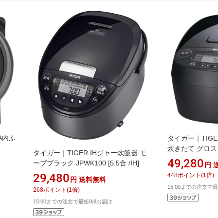
A内ふ
タイガー｜TIG
炊きたて グロスブ
タイガー｜TIGER IHジャー炊飯器 モ
M100KG [5.5合 
49,280
ーブブラック JPWK100 [5.5合 /IH]
円
29,480
448
ポイント
(
1
倍)
円
送料無料
15:00までの注文で最
268
ポイント
(
1
倍)
15:00までの注文で最短8/8お届け