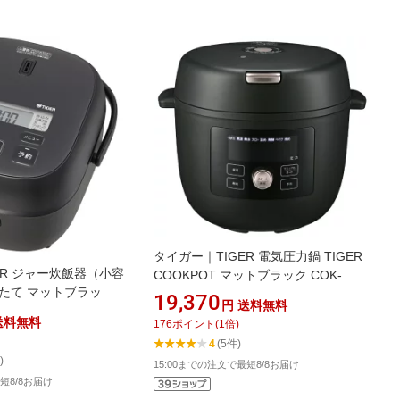
タイガー｜TIGER 電気圧力鍋 TIGER
ER ジャー炊飯器（小容
COOKPOT マットブラック COK-
たて マットブラック
B400KM
19,370
円
送料無料
 /マイコン]
送料無料
176
ポイント
(
1
倍)
4
(5件)
)
15:00までの注文で最短8/8お届け
短8/8お届け