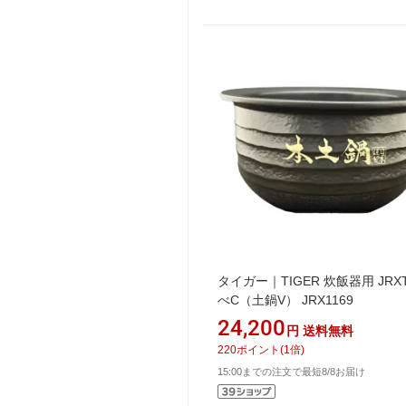
タイガー｜TIGER 炊飯器用 JRX
べC（土鍋V） JRX1169
24,200
円
送料無料
220
ポイント
(
1
倍)
15:00までの注文で最短8/8お届け