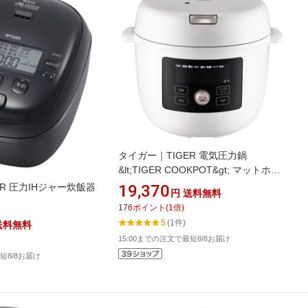
タイガー｜TIGER 電気圧力鍋
&lt;TIGER COOKPOT&gt; マットホワ
イト COK-B400WM
19,370
ER 圧力IHジャー炊飯器
円
送料無料
176
ポイント
(
1
倍)
5
(1件)
送料無料
15:00までの注文で最短8/8お届け
短8/8お届け