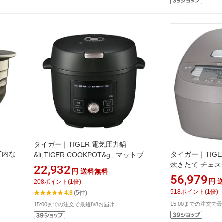
タイガー｜TIGER 電気圧力鍋
T内な
タイガー｜TIG
&lt;TIGER COOKPOT&gt; マットブラ
炊きたて チェスナ
ック COK-B220KM
22,932
円
送料無料
L100HC [5.5合 
56,979
円
208
ポイント
(
1
倍)
518
ポイント
(
1
倍)
4.8
(5件)
15:00までの注文で最
15:00までの注文で最短8/8お届け