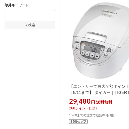
除外キーワード
検索
【エントリーで最大全額ポイン
｜8/11まで】 タイガー｜TIGER 
ャー炊飯器 ピュアホワイト JPWK
29,480
円
送料無料
[5.5合 /IH]
268
ポイント
(
1
倍)
15:00までの注文で最短8/8お届け