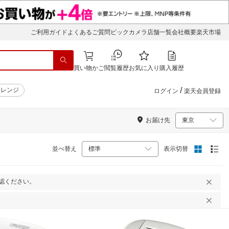
ご利用ガイド
よくあるご質問
ビックカメラ店舗一覧
会社概要
楽天市場
買い物かご
閲覧履歴
お気に入り
購入履歴
/
子レンジ
ログイン
楽天会員登録
お届け先
並べ替え
表示切替
認ください。