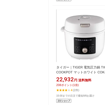
タイガー｜TIGER 電気圧力鍋 TI
COOKPOT マットホワイト COK
B220WM
22,932
円
送料無料
208
ポイント
(
1
倍)
4
(2件)
15:00までの注文で最短8/8お届け