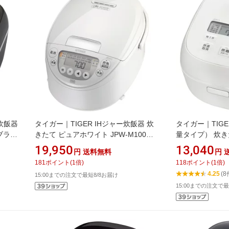
ー炊飯器
タイガー｜TIGER IHジャー炊飯器 炊
タイガー｜TIG
ブラッ
きたて ピュアホワイト JPW-M100WY
量タイプ） 炊き
[5.5合 /IH]
JBS-G055WM 
19,950
13,040
円
送料無料
円
181
ポイント
(
1
倍)
118
ポイント
(
1
倍)
4.25
(8
15:00までの注文で最短8/8お届け
15:00までの注文で最