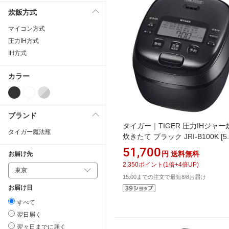
炊飯方式
マイコン方式
圧力IH方式
IH方式
カラー
ブランド
タイガー｜TIGER 圧力IHジャ
タイガー魔法瓶
炊きたて ブラック JRI-B100K [5.
圧力IH]
51,700
円
送料無料
お届け先
2,350
ポイント
(
1
倍+
4
倍UP)
15:00までの注文で最短8/8お届け
お届け日
すべて
翌日届く
翌々日までに届く