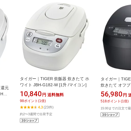
タイガー｜TIGER 炊飯器 炊きたて ホ
タイガー｜TIG
ワイト JBH-G182-W [1升 /マイコン]
炊きたて オフブラ
ト還元
[5.5合 /圧力IH]
10,840
56,980
IHジ
円
送料無料
円
100
98
ポイント
(
1
倍)
518
ポイント
(
1
倍)
4.3
(23件)
15:00までの注文で最
約2〜3週間で出荷予定