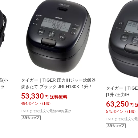
器(小
タイガー｜TIGER 圧力IHジャー炊飯器
ブラッ
炊きたて ブラック JRI-H180K [1升 /圧
タイガー｜TIG
力IH]
53,330
[1升 /圧力IH]
円
送料無料
63,250
484
ポイント
(
1
倍)
円
15:00までの注文で最短8/8お届け
575
ポイント
(
1
倍)
15:00までの注文で最