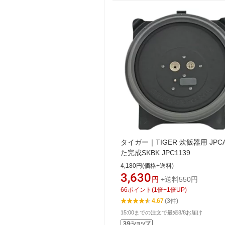
タイガー｜TIGER 炊飯器用 JPC
た完成SKBK JPC1139
4,180円(価格+送料)
3,630
円
+送料550円
66
ポイント
(
1
倍+
1
倍UP)
4.67
(3件)
15:00までの注文で最短8/8お届け