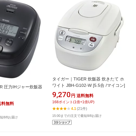
タイガー｜TIGER 炊飯器 炊きたて ホ
ワイト JBH-G102-W [5.5合 /マイコン]
ER 圧力IHジャー炊飯器
9,270
円
送料無料
168
ポイント
(
1
倍+
1
倍UP)
送料無料
4.1
(21件)
15:00までの注文で最短8/8お届け
短8/8お届け