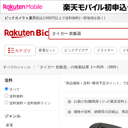
ビックカメラ x 楽天
税込3,980円以上で送料無料(一部地域を除く)
カテゴリ
家電セット
ビックアイデア
ドライヤー
イ
「
タイガー 炊飯器
」の検索結果
1〜45件 （98件）
すべてのジャンル
送料
「商品価格＋送料−獲得予定ポイント」で
すべて
送料無料
お届け先(離島除く)への最安送料
送料無料 + 送料無料ライン
価格や送料、納期等の詳細は、商
ジャンル
家電