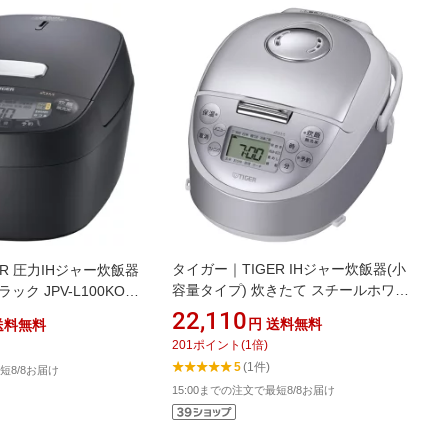
タイガー｜TIGER IHジャー炊飯器(小
ER 圧力IHジャー炊飯器
容量タイプ) 炊きたて スチールホワイ
ック JPV-L100KO
ト JPF-G055WL [3合 /IH]
22,110
円
送料無料
送料無料
201
ポイント
(
1
倍)
5
(1件)
短8/8お届け
15:00までの注文で最短8/8お届け