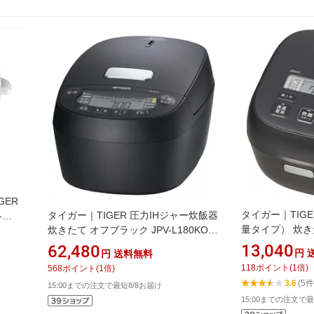
GER
タイガー｜TIG
タイガー｜TIGER 圧力IHジャー炊飯器
-
量タイプ） 炊き
炊きたて オフブラック JPV-L180KO
JBS-G055 [3合
[1升 /圧力IH]
13,040
62,480
円
円
送料無料
118
ポイント
(
1
倍)
568
ポイント
(
1
倍)
3.6
(5件
15:00までの注文で最短8/8お届け
15:00までの注文で最