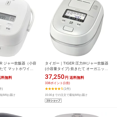
ER ジャー炊飯器（小容
タイガー｜TIGER 圧力IHジャー炊飯器
たて マットホワイト
(小容量タイプ) 炊きたて オーガニック
[3合 /マイコン]
ホワイト JPD-G060WG [3.5合 /圧力
37,250
送料無料
円
送料無料
IH]【rb_cooking_cpn】
338
ポイント
(
1
倍)
件)
5
(1件)
短8/8お届け
15:00までの注文で最短8/8お届け