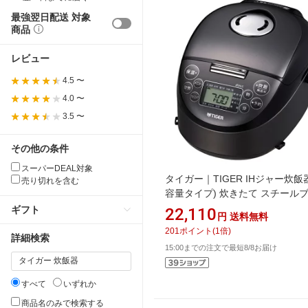
最強翌日配送 対象
商品
レビュー
4.5 〜
4.0 〜
3.5 〜
その他の条件
スーパーDEAL対象
タイガー｜TIGER IHジャー炊飯
売り切れを含む
容量タイプ) 炊きたて スチール
ク JPF-G055KL [3合 /IH]
ギフト
22,110
円
送料無料
201
ポイント
(
1
倍)
詳細検索
15:00までの注文で最短8/8お届け
すべて
いずれか
商品名のみで検索する