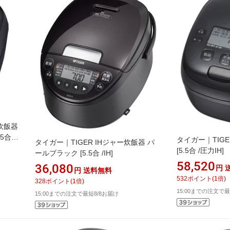
ー炊飯器
5合 /
タイガー｜TIG
タイガー｜TIGER IHジャー炊飯器 パ
[5.5合 /圧力IH]
ールブラック [5.5合 /IH]
58,520
36,080
円
円
送料無料
532
ポイント
(
1
倍)
328
ポイント
(
1
倍)
15:00までの注文で最
15:00までの注文で最短8/8お届け