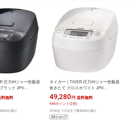
ER 圧力IHジャー炊飯器
タイガー｜TIGER 圧力IHジャー炊飯器
ラック JPV-
炊きたて グロスホワイト JPV-
/圧力IH]
M100WG [5.5合 /圧力IH]
49,280
送料無料
円
送料無料
448
ポイント
(
1
倍)
短8/8お届け
15:00までの注文で最短8/8お届け