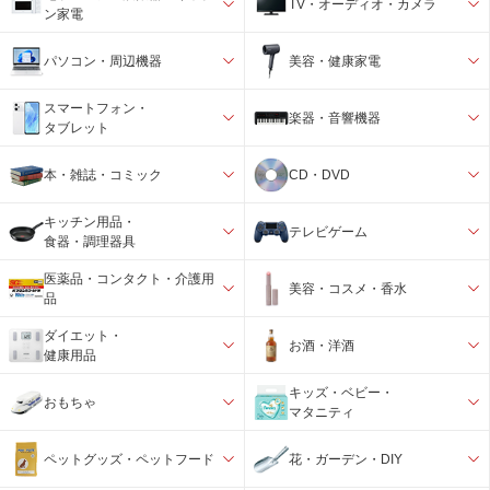
TV・オーディオ・カメラ
ン家電
パソコン・周辺機器
美容・健康家電
スマートフォン・
楽器・音響機器
タブレット
本・雑誌・コミック
CD・DVD
キッチン用品・
テレビゲーム
食器・調理器具
医薬品・コンタクト・介護用
美容・コスメ・香水
品
ダイエット・
お酒・洋酒
健康用品
キッズ・ベビー・
おもちゃ
マタニティ
ペットグッズ・ペットフード
花・ガーデン・DIY