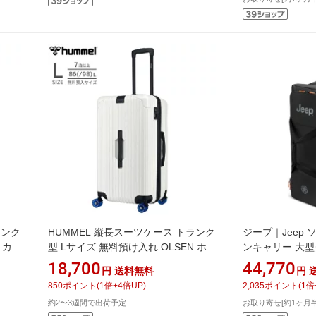
ランク
HUMMEL 縦長スーツケース トランク
ジープ｜Jeep
 カー
型 Lサイズ 無料預け入れ OLSEN ホワ
ンキャリー 大型
イト 75911-002 [TSAロック搭載]
ズ CASCADE
18,700
44,770
円
送料無料
円
J0274326000
850
ポイント
(
1
倍+
4
倍UP)
2,035
ポイント
(
1
倍
約2〜3週間で出荷予定
お取り寄せ[約1ヶ月