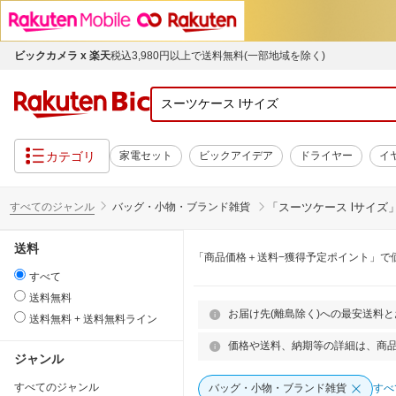
ビックカメラ x 楽天
税込3,980円以上で送料無料(一部地域を除く)
カテゴリ
家電セット
ビックアイデア
ドライヤー
イ
すべてのジャンル
バッグ・小物・ブランド雑貨
「
スーツケース lサイズ
送料
「商品価格＋送料−獲得予定ポイント」で
すべて
送料無料
お届け先(離島除く)への最安送料
送料無料 + 送料無料ライン
価格や送料、納期等の詳細は、商
ジャンル
すべてのジャンル
バッグ・小物・ブランド雑貨
すべ