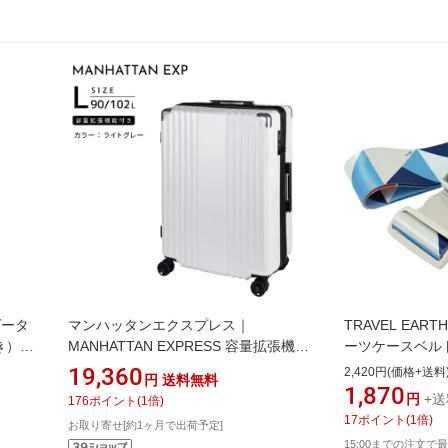
ゲータ
マンハッタンエクスプレス｜
TRAVEL EA
き）
MANHATTAN EXPRESS 容量拡張機能
ーツケースベルト
Aロック
付きスーツケース ドリンクホルダー
イズ〜LLサイズ
19,360
2,420円(価格+送料
円
送料無料
無料預け入れ Lサイズ トリガー ライト
トリック TE-31
1,870
円
+送
176
ポイント
(
1
倍)
グレー 53-20205 [TSAロック搭載]
17
ポイント
(
1
倍)
お取り寄せ[約1ヶ月で出荷予定]
15:00までの注文で最