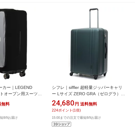
カー｜LEGEND
シフレ｜siffler 超軽量ジッパーキャリ
ロントオープン用スーツケ
ー Lサイズ ZERO GRA（ゼログラ）
 Lサイズ Black ブラッ
ミッドナイトグリーン ZER2088-66
24,680
料無料
円
送料無料
[TSAロック搭載]
224
ポイント
(
1
倍)
短8/9お届け
15:00までの注文で最短8/9お届け