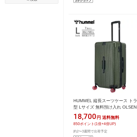
HUMMEL 縦長スーツケース ト
型 Lサイズ 無料預け入れ OLSEN
キ 75911-021 [TSAロック搭載]
18,700
円
送料無料
850
ポイント
(
1
倍+
4
倍UP)
約2〜3週間で出荷予定