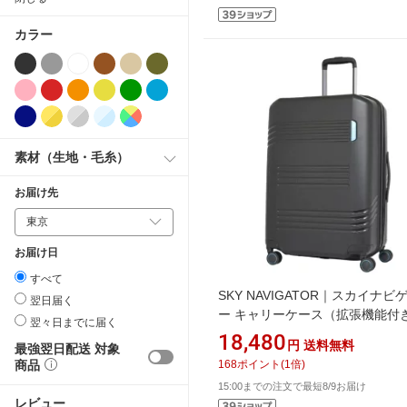
カラー
素材（生地・毛糸）
お届け先
お届け日
すべて
SKY NAVIGATOR｜スカイナビ
翌日届く
ー キャリーケース（拡張機能付
翌々日までに届く
ブラック SK-0872-63-BK [TS
18,480
円
送料無料
最強翌日配送 対象
搭載]
商品
168
ポイント
(
1
倍)
15:00までの注文で最短8/9お届け
レビュー