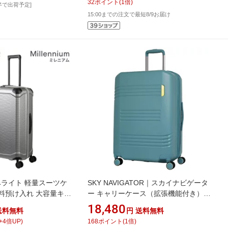
32
ポイント
(
1
倍)
半で出荷予定]
15:00までの注文で最短8/9お届け
トラベライト 軽量スーツケ
SKY NAVIGATOR｜スカイナビゲータ
無料預け入れ 大容量キャ
ー キャリーケース（拡張機能付き）
Millennium】 シル
ターコイズ SK-0872-63-TQ [TSAロッ
18,480
送料無料
円
送料無料
56 [TSAロック搭載]
ク搭載]
+
4
倍UP)
168
ポイント
(
1
倍)