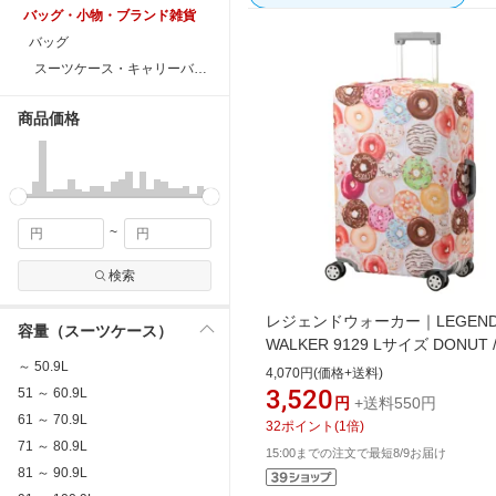
バッグ・小物・ブランド雑貨
バッグ
スーツケース・キャリーバッグ
商品価格
~
検索
レジェンドウォーカー｜LEGEN
容量（スーツケース）
WALKER 9129 Lサイズ DONUT 
～ 50.9L
レッチ（伸縮）素材 スーツケー
4,070円(価格+送料)
ー ドーナツ 9129-L
3,520
51 ～ 60.9L
円
+送料550円
61 ～ 70.9L
32
ポイント
(
1
倍)
71 ～ 80.9L
15:00までの注文で最短8/9お届け
81 ～ 90.9L