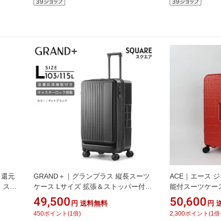
ト還元
GRAND＋｜グランプラス 縦長スーツ
ACE｜エース 
Y｜スイ
ケース Lサイズ 拡張＆ストッパー付き
能付スーツケース 
ィバ
無料受託手荷物サイズ対応 SQUARE
DESIGNED BY 
49,500
50,600
円
送料無料
円
ズ
(スクエア) マットブラック 2202-TL-
（しゅうるし/SH
450
ポイント
(
1
倍)
2,300
ポイント
(
1
倍
RY カ
05 [TSAロック搭載]
Vermillion 04