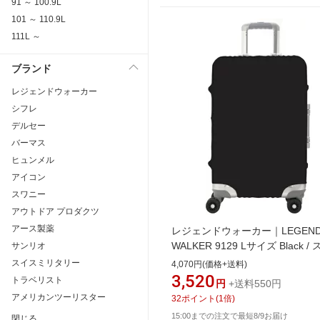
91 ～ 100.9L
101 ～ 110.9L
111L ～
ブランド
レジェンドウォーカー
シフレ
デルセー
バーマス
ヒュンメル
アイコン
スワニー
アウトドア プロダクツ
アース製薬
レジェンドウォーカー｜LEGEN
WALKER 9129 Lサイズ Black /
サンリオ
ッチ（伸縮）素材 スーツケース
スイスミリタリー
4,070円(価格+送料)
ブラック 9129-L-BK
3,520
トラベリスト
円
+送料550円
アメリカンツーリスター
32
ポイント
(
1
倍)
15:00までの注文で最短8/9お届け
閉じる