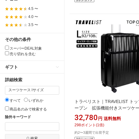
4.5 〜
4.0 〜
3.5 〜
その他の条件
スーパーDEAL対象
売り切れを含む
ギフト
詳細検索
すべて
いずれか
トラベリスト｜TRAVELIST ト
ープン 拡張機能付きスーツ
商品名のみで検索する
キャスターストッパー Lサイズ
32,780
除外キーワード
円
送料無料
ト マットブラック 76-25131 [T
298
ポイント
(
1
倍)
ク搭載]
約2〜3週間で出荷予定
検索