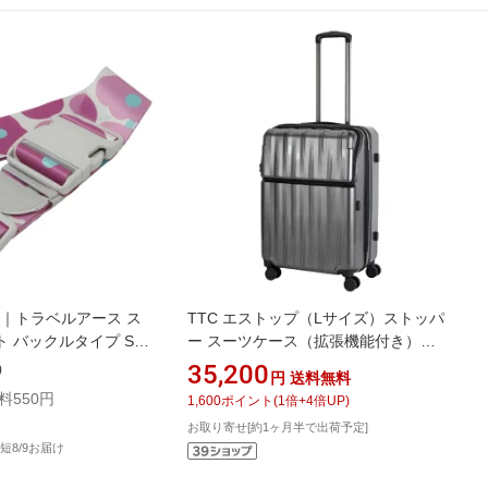
RTH｜トラベルアース ス
TTC エストップ（Lサイズ）ストッパ
 バックルタイプ Sサ
ー スーツケース（拡張機能付き）
対応 花柄 フラワー
HIDEO WAKAMATSU（ヒデオワカマ
35,200
)
円
送料無料
ツ） ブラックヘアライン 85-76682
料550円
1,600
ポイント
(
1
倍+
4
倍UP)
[TSAロック搭載]
お取り寄せ[約1ヶ月半で出荷予定]
短8/9お届け