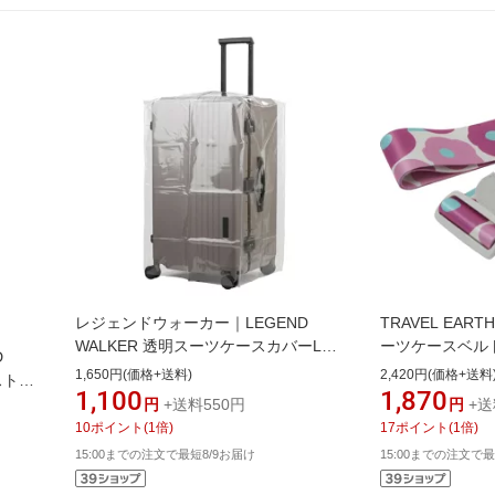
レジェンドウォーカー｜LEGEND
TRAVEL EA
WALKER 透明スーツケースカバーLL
ーツケースベルト
D
サイズ クリア 9128-LL
イズ〜LLサイズ
1,650円(価格+送料)
2,420円(価格+送料
 ストレ
TE-311-FL
1,100
1,870
カバー
円
+送料550円
円
+送
10
ポイント
(
1
倍)
17
ポイント
(
1
倍)
15:00までの注文で最短8/9お届け
15:00までの注文で最