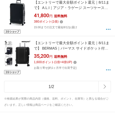
【エントリーで最大全額ポイント還元｜8/11ま
で】 A.L.I｜アジア・ラゲージ スーツケース
MAXBOX（マックスボックス）フロントオープ
41,800
円
送料無料
ン 拡張タイプ 100L/拡張時110L 旅行目安：10
380
ポイント
(
1
倍)
泊以上 マットブラック MX-8011-28W [TSAロ
15:00までの注文で最短8/12お届け
ック搭載]
【エントリーで最大全額ポイント還元｜8/11ま
で】 BERMAS｜バーマス サイドポケット付ス
ーツケース フロントオープン PC収納13イ
35,200
円
送料無料
ンチ 機内持ち込み Sサイズ EURO CITY3
1,600
ポイント
(
1
倍+
4
倍UP)
(ユーロシティ3) マットブラック 60526 [TSAロ
お取り寄せ[約1ヶ月半で出荷予定]
ック搭載]
1
/
2
※検索結果が実際の商品内容（価格、送料、ポイント、在庫等）と異なる場合がご
ざいます。正しい情報は商品ページをご確認ください。