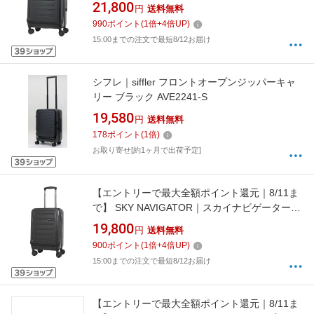
フロントオープンキャリーケース ブラック SK-
21,800
円
送料無料
0839-56-BK [TSAロック搭載]
990
ポイント
(
1
倍+
4
倍UP)
15:00までの注文で最短8/12お届け
シフレ｜siffler フロントオープンジッパーキャ
リー ブラック AVE2241-S
19,580
円
送料無料
178
ポイント
(
1
倍)
お取り寄せ[約1ヶ月で出荷予定]
【エントリーで最大全額ポイント還元｜8/11ま
で】 SKY NAVIGATOR｜スカイナビゲーター
フロントオープン キャリーケース Sサイズ ブ
19,800
円
送料無料
ラック SK-0839-48-BK [TSAロック搭載]
900
ポイント
(
1
倍+
4
倍UP)
15:00までの注文で最短8/12お届け
【エントリーで最大全額ポイント還元｜8/11ま