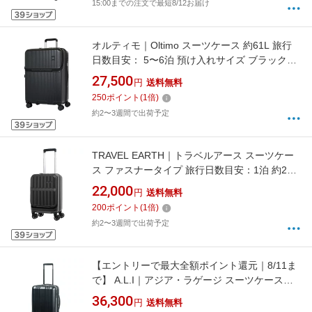
15:00までの注文で最短8/12お届け
オルティモ｜Oltimo スーツケース 約61L 旅行
日数目安： 5〜6泊 預け入れサイズ ブラック
OT-0887-58N-BK [TSAロック搭載]
27,500
円
送料無料
250
ポイント
(
1
倍)
約2〜3週間で出荷予定
TRAVEL EARTH｜トラベルアース スーツケー
ス ファスナータイプ 旅行日数目安：1泊 約27L
拡張時31L コインロッカーサイズ フロントオー
22,000
円
送料無料
プン TSロック搭載 フットストッパー付き イン
200
ポイント
(
1
倍)
クブラック TE-0905-42-IBK [TSAロック搭載]
約2〜3週間で出荷予定
【エントリーで最大全額ポイント還元｜8/11ま
で】 A.L.I｜アジア・ラゲージ スーツケース
ジッパータイプ 宿泊目安：1〜3日間 037L
36,300
円
送料無料
拡張機能搭載 フロントオープン キャスター