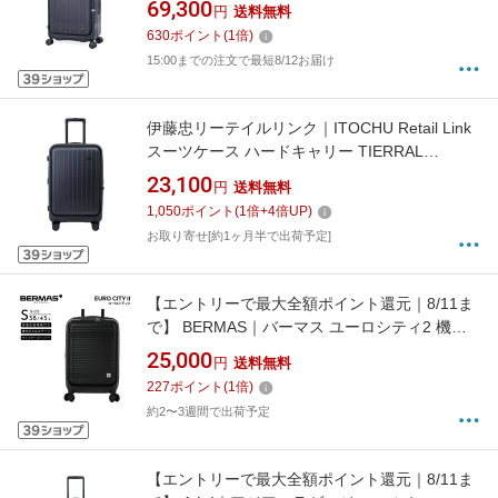
69,300
円
送料無料
フロントオープン 前輪ストッパー 内装抗菌・
630
ポイント
(
1
倍)
防臭加工 墨色 MX-8011RV-28
15:00までの注文で最短8/12お届け
伊藤忠リーテイルリンク｜ITOCHU Retail Link
スーツケース ハードキャリー TIERRAL
TOMARU 2.0 S+ BLACK ティエラル BLACK
23,100
円
送料無料
1,050
ポイント
(
1
倍+
4
倍UP)
お取り寄せ[約1ヶ月半で出荷予定]
【エントリーで最大全額ポイント還元｜8/11ま
で】 BERMAS｜バーマス ユーロシティ2 機内
持込 拡張機能付き Sサイズ EURO CITY 2
25,000
円
送料無料
マットブラック 60295 [TSAロック搭載]
227
ポイント
(
1
倍)
約2〜3週間で出荷予定
【エントリーで最大全額ポイント還元｜8/11ま