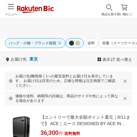
メニュー
商品を探す
買い物かご
バッグ・小物・ブランド雑貨
送料
容量（スーツケース
東京
お届け先:
表示
並べ替え
お届け先(離島除く)への最安送料とお届け日を表示していま
す。 お届け日は目安のため、正確な情報は注文画面でご確認
ください。
価格や送料、納期等の詳細は、商品のサイズや色によって異な
る場合があります
【エントリーで最大全額ポイント還元｜8/11ま
で】 ACE｜エース DESIGNED BY ACE IN
JAPAN スーツケース フロントオープンラゲー
36,300
円
送料無料
ジ 67-75L 拡張型サイズ ヘアラインブラック