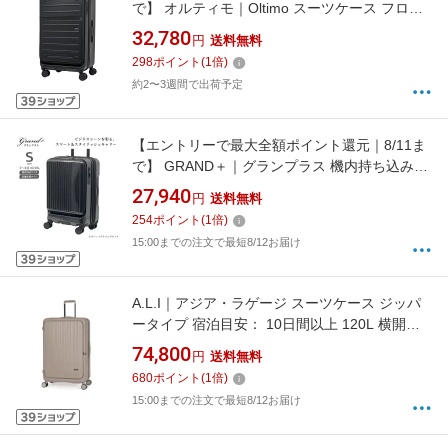
で】 オルティモ｜Oltimo スーツケース フロン
トオープン 約92L/拡張時約103L 旅行目安：7
32,780
円
送料無料
泊〜 ジェットブラック OT-0857-69N-JBK [TSA
298
ポイント
(
1
倍)
ロック搭載]
約2〜3週間で出荷予定
【エントリーで最大全額ポイント還元｜8/11ま
で】 GRAND＋｜グランプラス 機内持ち込みス
ーツケース 容量拡張可 40（/46）L TSAダイヤ
27,940
円
送料無料
ルロック搭載 フロントオープンキャリー ヘア
254
ポイント
(
1
倍)
ラインブラック 110364 [TSAロック搭載]
15:00までの注文で最短8/12お届け
A.L.I｜アジア・ラゲージ スーツケース ジッパ
ータイプ 宿泊目安： 10日間以上 120L 横開き
フロントオープン 前輪ストッパー 内装抗菌・
74,800
円
送料無料
防臭加工 亜麻色 MX-8011RV-30
680
ポイント
(
1
倍)
15:00までの注文で最短8/12お届け