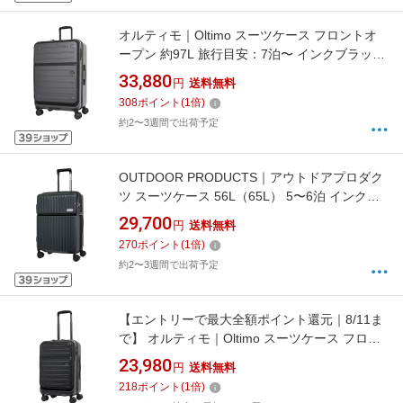
オルティモ｜Oltimo スーツケース フロントオ
ープン 約97L 旅行目安：7泊〜 インクブラック
OT-0857-67N-IBK [TSAロック搭載]
33,880
円
送料無料
308
ポイント
(
1
倍)
約2〜3週間で出荷予定
OUTDOOR PRODUCTS｜アウトドアプロダク
ツ スーツケース 56L（65L） 5〜6泊 インクブ
ラック OD-0890-57N-IBK [TSAロック搭載]
29,700
円
送料無料
270
ポイント
(
1
倍)
約2〜3週間で出荷予定
【エントリーで最大全額ポイント還元｜8/11ま
で】 オルティモ｜Oltimo スーツケース フロン
トオープン 約37L（機内持込可）旅行目安：
23,980
円
送料無料
2〜3泊 ジェットブラック OT-0857-50N-JBK
218
ポイント
(
1
倍)
[TSAロック搭載]