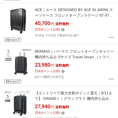
ACE｜エース DESIGNED BY ACE IN JAPAN ス
ーツケース フロントオープンラゲージ 87-97L
拡張型サイズ ヘアラインブラック ACE-548302
40,700
円
送料無料
[TSAロック搭載]
370
ポイント
(
1
倍)
15:00までの注文で最短8/12お届け
BERMAS｜バーマス フロントオープンキャリー
機内持ち込み Sサイズ Travel Smart （トラベル
スマート） マットブラック 60550 [TSAロック
23,980
円
送料無料
搭載]
218
ポイント
(
1
倍)
約2〜3週間で出荷予定
【エントリーで最大全額ポイント還元｜8/11ま
で】 GRAND＋｜グランプラス 機内持ち込みス
ーツケース 容量拡張可 40（/46）L マットブラ
27,940
円
送料無料
ック 2202-05MBK [TSAロック搭載]
254
ポイント
(
1
倍)