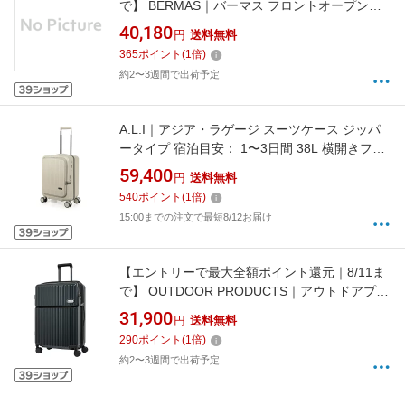
で】 BERMAS｜バーマス フロントオープン
大容量ジッパーキャリー 容量拡張機能付き
40,180
円
送料無料
7〜10泊以上にオススメ 108L（拡張時：
365
ポイント
(
1
倍)
118L）ユーロシティ EURO CITY2 マットブラ
約2〜3週間で出荷予定
ック 60298 [TSAロック搭載]
A.L.I｜アジア・ラゲージ スーツケース ジッパ
ータイプ 宿泊目安： 1〜3日間 38L 横開きフロ
ントオープン 前輪ストッパー 内装抗菌・防臭
59,400
円
送料無料
加工 MAXBOX 亜麻色 MX-8011RV-18
540
ポイント
(
1
倍)
15:00までの注文で最短8/12お届け
【エントリーで最大全額ポイント還元｜8/11ま
で】 OUTDOOR PRODUCTS｜アウトドアプロ
ダクツ スーツケース 71L（81L） 約1週間 イン
31,900
円
送料無料
クブラック OD-0890-63N-IBK [TSAロック搭載]
290
ポイント
(
1
倍)
約2〜3週間で出荷予定