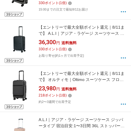
330
ポイント
(
1
倍)
ACE-548202 [TSAロック搭載]
15:00までの注文で最短8/12お届け
【エントリーで最大全額ポイント還元｜8/11ま
で】 A.L.I｜アジア・ラゲージ スーツケース ジ
ッパータイプ 宿泊目安： 1〜3日間 37L 拡張機
36,300
円
送料無料
能搭載 ワンタッチフロントオープン キャスタ
330
ポイント
(
1
倍)
ーストッパー Pitaflat ブラック PIF-8811-18W
お取り寄せ[約1ヶ月で出荷予定]
【エントリーで最大全額ポイント還元｜8/11ま
で】 オルティモ｜Oltimo スーツケース フロン
トオープン 約37L（機内持込可）旅行目安：
23,980
円
送料無料
2〜3泊 インクブラック OT-0857-50N-IBK [TSA
218
ポイント
(
1
倍)
ロック搭載]
約2〜3週間で出荷予定
A.L.I｜アジア・ラゲージ スーツケース ジッパ
ータイプ 宿泊目安:1〜3日間 36L ストッパー機