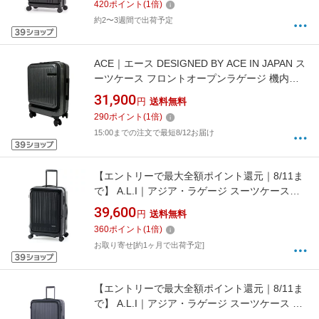
420
ポイント
(
1
倍)
078-28FW [TSAロック搭載]
約2〜3週間で出荷予定
ACE｜エース DESIGNED BY ACE IN JAPAN ス
ーツケース フロントオープンラゲージ 機内持
ち込みサイズ ヘアラインブラック ACE-548102
31,900
円
送料無料
[TSAロック搭載]
290
ポイント
(
1
倍)
15:00までの注文で最短8/12お届け
【エントリーで最大全額ポイント還元｜8/11ま
で】 A.L.I｜アジア・ラゲージ スーツケース
MAXBOX（マックスボックス）フロントオープ
39,600
円
送料無料
ン 拡張タイプ 70L/拡張時78L 旅行目安：5〜7
360
ポイント
(
1
倍)
泊 マットブラック MX-8011-24W [TSAロック
お取り寄せ[約1ヶ月で出荷予定]
搭載]
【エントリーで最大全額ポイント還元｜8/11ま
で】 A.L.I｜アジア・ラゲージ スーツケース ジ
ッパータイプ 宿泊目安： 7〜9日間 99L 横開き