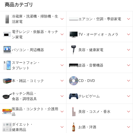
商品カテゴリ
冷蔵庫・洗濯機・掃除機・生
エアコン・空調・季節家電
活家電
電子レンジ・炊飯器・キッチ
TV・オーディオ・カメラ
ン家電
パソコン・周辺機器
美容・健康家電
スマートフォン・
楽器・音響機器
タブレット
本・雑誌・コミック
CD・DVD
キッチン用品・
テレビゲーム
食器・調理器具
医薬品・コンタクト・介護用
美容・コスメ・香水
品
ダイエット・
お酒・洋酒
健康用品