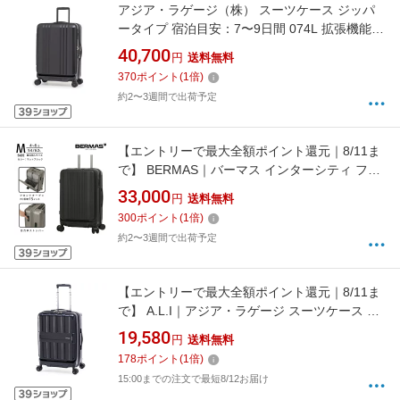
アジア・ラゲージ（株） スーツケース ジッパ
ータイプ 宿泊目安：7〜9日間 074L 拡張機能搭
載 フロントオープン キャスターストッパー 洗
40,700
円
送料無料
える内装 デカかるEdge2 マットブラック ALI-
370
ポイント
(
1
倍)
078-24FW [TSAロック搭載]
約2〜3週間で出荷予定
【エントリーで最大全額ポイント還元｜8/11ま
で】 BERMAS｜バーマス インターシティ フロ
ントオープンキャリー Mサイズ 無料預け入れ
33,000
円
送料無料
拡張機能付き ストッパー付き静音キャスター
300
ポイント
(
1
倍)
INTER CITY BS マットブラック 60556 [TSAロ
約2〜3週間で出荷予定
ック搭載]
【エントリーで最大全額ポイント還元｜8/11ま
で】 A.L.I｜アジア・ラゲージ スーツケース ジ
ッパータイプ MAXBOX（マックスボックス）
19,580
円
送料無料
マットブラック ALI-8511-22 [TSAロック搭載]
178
ポイント
(
1
倍)
15:00までの注文で最短8/12お届け