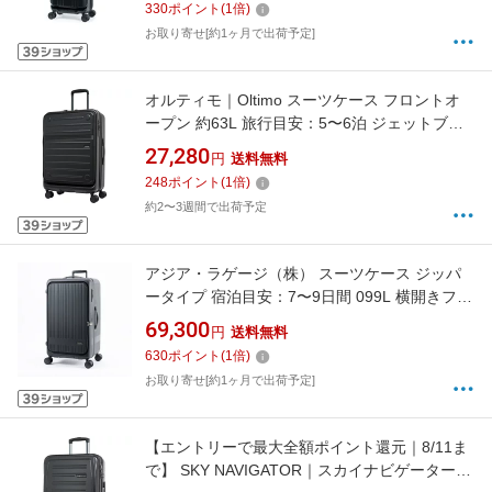
330
ポイント
(
1
倍)
ストッパー 洗える内装 デカかるEdge2 マッ
お取り寄せ[約1ヶ月で出荷予定]
トブラック ALI-078-18FW
オルティモ｜Oltimo スーツケース フロントオ
ープン 約63L 旅行目安：5〜6泊 ジェットブラ
ック OT-0857-60N-JBK [TSAロック搭載]
27,280
円
送料無料
248
ポイント
(
1
倍)
約2〜3週間で出荷予定
アジア・ラゲージ（株） スーツケース ジッパ
ータイプ 宿泊目安：7〜9日間 099L 横開きフロ
ントオープン 前輪ストッパー 内装抗菌・防臭
69,300
円
送料無料
加工 MAXBOX 墨色 MX-8011RVTL-28 [TSAロ
630
ポイント
(
1
倍)
ック搭載]
お取り寄せ[約1ヶ月で出荷予定]
【エントリーで最大全額ポイント還元｜8/11ま
で】 SKY NAVIGATOR｜スカイナビゲーター