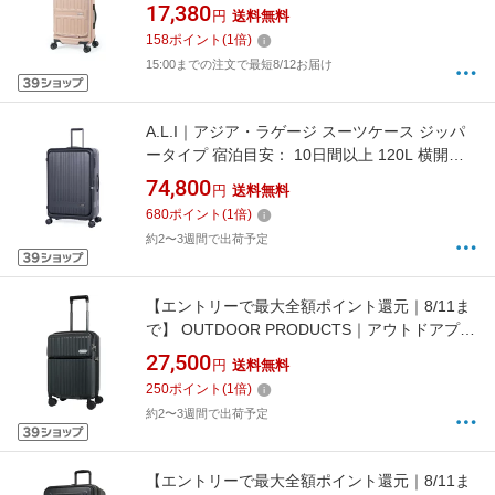
能 フロントオープン TSAロック搭載 モカ ALI-
17,380
円
送料無料
8511-18
158
ポイント
(
1
倍)
15:00までの注文で最短8/12お届け
A.L.I｜アジア・ラゲージ スーツケース ジッパ
ータイプ 宿泊目安： 10日間以上 120L 横開き
フロントオープン 前輪ストッパー 内装抗菌・
74,800
円
送料無料
防臭加工 墨色 MX-8011RV-30
680
ポイント
(
1
倍)
約2〜3週間で出荷予定
【エントリーで最大全額ポイント還元｜8/11ま
で】 OUTDOOR PRODUCTS｜アウトドアプロ
ダクツ スーツケース 40L（46L） 3〜4泊 機内
27,500
円
送料無料
持ち込みサイズ インクブラック OD-0890-49N-
250
ポイント
(
1
倍)
IBK [TSAロック搭載]
約2〜3週間で出荷予定
【エントリーで最大全額ポイント還元｜8/11ま