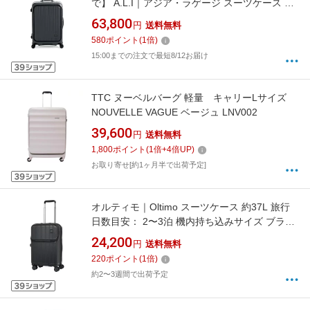
で】 A.L.I｜アジア・ラゲージ スーツケース ジ
ッパータイプ 宿泊目安： 4〜6日間 65L 横開き
63,800
円
送料無料
フロントオープン 前輪ストッパー 内装抗菌・
580
ポイント
(
1
倍)
防臭加工 墨色 MX-8011RV-24
15:00までの注文で最短8/12お届け
TTC ヌーベルバーグ 軽量 キャリーLサイズ
NOUVELLE VAGUE ベージュ LNV002
39,600
円
送料無料
1,800
ポイント
(
1
倍+
4
倍UP)
お取り寄せ[約1ヶ月半で出荷予定]
オルティモ｜Oltimo スーツケース 約37L 旅行
日数目安： 2〜3泊 機内持ち込みサイズ ブラッ
ク OT-0887-48N-BK [TSAロック搭載]
24,200
円
送料無料
220
ポイント
(
1
倍)
約2〜3週間で出荷予定