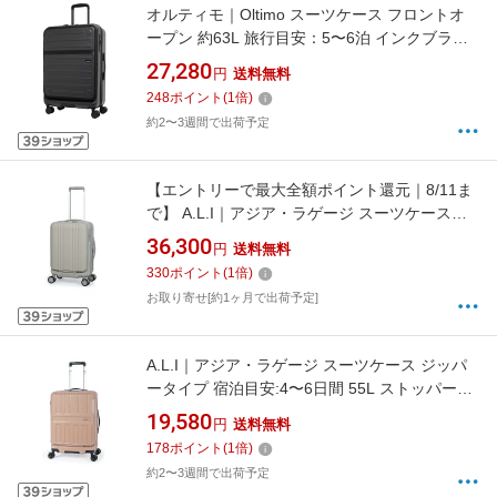
オルティモ｜Oltimo スーツケース フロントオ
ープン 約63L 旅行目安：5〜6泊 インクブラッ
ク OT-0857-60N-IBK [TSAロック搭載]
27,280
円
送料無料
248
ポイント
(
1
倍)
約2〜3週間で出荷予定
【エントリーで最大全額ポイント還元｜8/11ま
で】 A.L.I｜アジア・ラゲージ スーツケース
ジッパータイプ 宿泊目安：1〜3日間 037L
36,300
円
送料無料
拡張機能搭載 フロントオープン キャスター
330
ポイント
(
1
倍)
ストッパー 洗える内装 デカかるEdge2 グレ
お取り寄せ[約1ヶ月で出荷予定]
ージュ ALI-078-18FW
A.L.I｜アジア・ラゲージ スーツケース ジッパ
ータイプ 宿泊目安:4〜6日間 55L ストッパー機
能 フロントオープン TSAロック搭載 モカ ALI-
19,580
円
送料無料
8511-22
178
ポイント
(
1
倍)
約2〜3週間で出荷予定