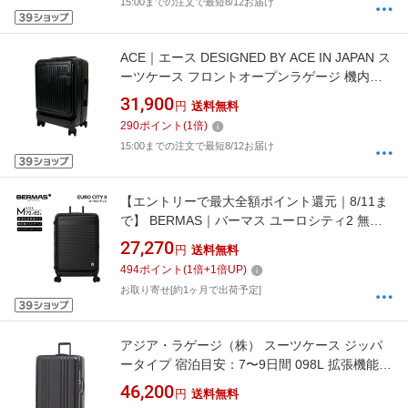
15:00までの注文で最短8/12お届け
ACE｜エース DESIGNED BY ACE IN JAPAN ス
ーツケース フロントオープンラゲージ 機内持
ち込みサイズ レザーシボブラック ACE-548111
31,900
円
送料無料
[TSAロック搭載]
290
ポイント
(
1
倍)
15:00までの注文で最短8/12お届け
【エントリーで最大全額ポイント還元｜8/11ま
で】 BERMAS｜バーマス ユーロシティ2 無料
預入 拡張機能付き Mサイズ EURO CITY 2
27,270
円
送料無料
マットブラック 60297 [TSAロック搭載]
494
ポイント
(
1
倍+
1
倍UP)
お取り寄せ[約1ヶ月で出荷予定]
アジア・ラゲージ（株） スーツケース ジッパ
ータイプ 宿泊目安：7〜9日間 098L 拡張機能搭
載 フロントオープン キャスターストッパー 洗
46,200
円
送料無料
える内装 デカかるEdge2 マットブラック ALI-