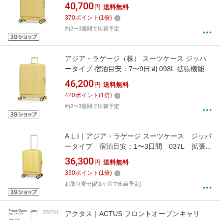
載 フロントオープン キャスターストッパー 洗
40,700
円
送料無料
える内装 デカかるEdge2 レモンイエロー ALI-
370
ポイント
(
1
倍)
078-24FW [TSAロック搭載]
約2〜3週間で出荷予定
アジア・ラゲージ（株） スーツケース ジッパ
ータイプ 宿泊目安：7〜9日間 098L 拡張機能搭
載 フロントオープン キャスターストッパー 洗
46,200
円
送料無料
える内装 デカかるEdge2 レモンイエロー ALI-
420
ポイント
(
1
倍)
078-28FW [TSAロック搭載]
約2〜3週間で出荷予定
A.L.I｜アジア・ラゲージ スーツケース ジッパ
ータイプ 宿泊目安：1〜3日間 037L 拡張機
能搭載 フロントオープン キャスターストッ
36,300
円
送料無料
パー 洗える内装 デカかるEdge2 レモンイエ
330
ポイント
(
1
倍)
ロー ALI-078-18FW
お取り寄せ[約1ヶ月で出荷予定]
アクタス｜ACTUS フロントオープンキャリ