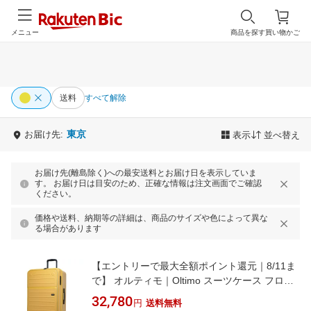
メニュー
商品を探す
買い物かご
送料
すべて解除
東京
お届け先:
表示
並べ替え
お届け先(離島除く)への最安送料とお届け日を表示していま
す。 お届け日は目安のため、正確な情報は注文画面でご確認
ください。
価格や送料、納期等の詳細は、商品のサイズや色によって異な
る場合があります
【エントリーで最大全額ポイント還元｜8/11ま
で】 オルティモ｜Oltimo スーツケース フロン
トオープン 約92L/拡張時約103L 旅行目安：7
32,780
円
送料無料
泊〜 マスタード OT-0857-69N-MS [TSAロック