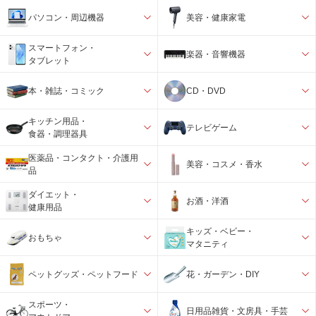
パソコン・周辺機器
美容・健康家電
スマートフォン・
楽器・音響機器
タブレット
本・雑誌・コミック
CD・DVD
キッチン用品・
テレビゲーム
食器・調理器具
医薬品・コンタクト・介護用
美容・コスメ・香水
品
ダイエット・
お酒・洋酒
健康用品
キッズ・ベビー・
おもちゃ
マタニティ
ペットグッズ・ペットフード
花・ガーデン・DIY
スポーツ・
日用品雑貨・文房具・手芸