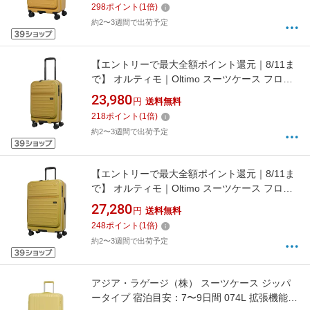
298
ポイント
(
1
倍)
搭載]
約2〜3週間で出荷予定
【エントリーで最大全額ポイント還元｜8/11ま
で】 オルティモ｜Oltimo スーツケース フロン
トオープン 約37L（機内持込可）旅行目安：
23,980
円
送料無料
2〜3泊 マスタード OT-0857-50N-MS [TSAロッ
218
ポイント
(
1
倍)
ク搭載]
約2〜3週間で出荷予定
【エントリーで最大全額ポイント還元｜8/11ま
で】 オルティモ｜Oltimo スーツケース フロン
トオープン 約63L 旅行目安：5〜6泊 マスター
27,280
円
送料無料
ド OT-0857-60N-MS [TSAロック搭載]
248
ポイント
(
1
倍)
約2〜3週間で出荷予定
アジア・ラゲージ（株） スーツケース ジッパ
ータイプ 宿泊目安：7〜9日間 074L 拡張機能搭