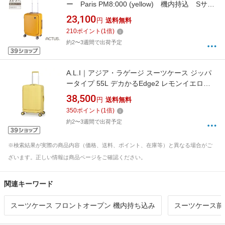
ー Paris PM8:000 (yellow) 機内持込 Sサイ
ズ 5W1Hキャリー イエロー 74-20612 [TSAロ
23,100
円
送料無料
ック搭載]
210
ポイント
(
1
倍)
約2〜3週間で出荷予定
A.L.I｜アジア・ラゲージ スーツケース ジッパ
ータイプ 55L デカかるEdge2 レモンイエロー
ALI-078-22FW
38,500
円
送料無料
350
ポイント
(
1
倍)
約2〜3週間で出荷予定
※検索結果が実際の商品内容（価格、送料、ポイント、在庫等）と異なる場合がご
ざいます。正しい情報は商品ページをご確認ください。
関連キーワード
スーツケース フロントオープン 機内持ち込み
スーツケース前