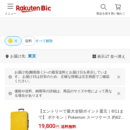
メニュー
商品を探す
買い物かご
送料
すべて解除
東京
お届け先:
表示
並べ替え
お届け先(離島除く)への最安送料とお届け日を表示していま
す。 お届け日は目安のため、正確な情報は注文画面でご確認
ください。
価格や送料、納期等の詳細は、商品のサイズや色によって異な
る場合があります
【エントリーで最大全額ポイント還元｜8/11ま
で】 ポケモン｜Pokemon スーツケース 約62L
旅行目安：4〜6泊 ピカチュウ/イエロー PK-
19,800
円
送料無料
0864-60-YE [TSAロック搭載]