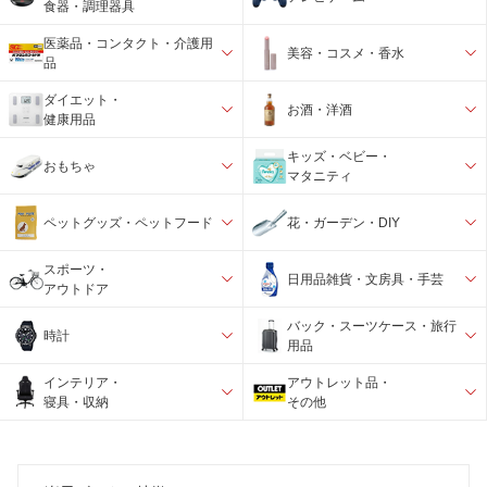
食器・調理器具
医薬品・コンタクト・介護用
美容・コスメ・香水
品
ダイエット・
お酒・洋酒
健康用品
キッズ・ベビー・
おもちゃ
マタニティ
ペットグッズ・ペットフード
花・ガーデン・DIY
スポーツ・
日用品雑貨・文房具・手芸
アウトドア
バック・スーツケース・旅行
時計
用品
インテリア・
アウトレット品・
寝具・収納
その他