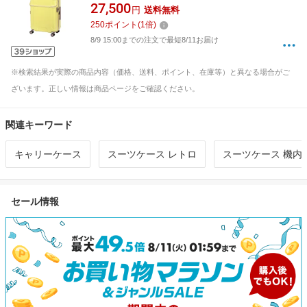
ィーマカロン 拡張機能付きキャリー
27,500
円
送料無料
［57（/68） L］ Sophie（ソフィー） イエロー
250
ポイント
(
1
倍)
74-31257 [TSAロック搭載]
8/9 15:00までの注文で最短8/11お届け
※検索結果が実際の商品内容（価格、送料、ポイント、在庫等）と異なる場合がご
ざいます。正しい情報は商品ページをご確認ください。
関連キーワード
キャリーケース
スーツケース レトロ
スーツケース 機内
セール情報