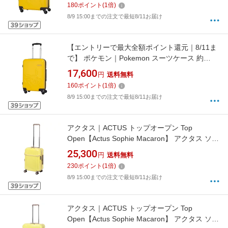
180
ポイント
(
1
倍)
8/9 15:00までの注文で最短8/11お届け
【エントリーで最大全額ポイント還元｜8/11ま
で】 ポケモン｜Pokemon スーツケース 約
37L（機内持込可）旅行目安：1〜3泊 ピカチュ
17,600
円
送料無料
ウ/イエロー PK-0864-50-YE [TSAロック搭載]
160
ポイント
(
1
倍)
8/9 15:00までの注文で最短8/11お届け
アクタス｜ACTUS トップオープン Top
Open【Actus Sophie Macaron】 アクタス ソフ
ィーマカロン 拡張機能付きキャリー
25,300
円
送料無料
［34（/42） L］ Sophie（ソフィー） イエロー
230
ポイント
(
1
倍)
74-31247 [TSAロック搭載]
8/9 15:00までの注文で最短8/11お届け
アクタス｜ACTUS トップオープン Top
Open【Actus Sophie Macaron】 アクタス ソフ