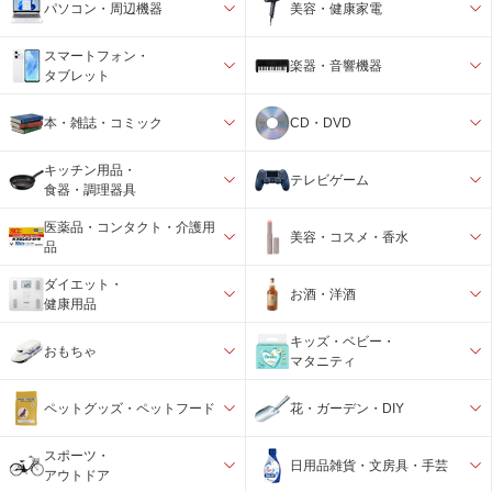
パソコン・周辺機器
美容・健康家電
スマートフォン・
楽器・音響機器
タブレット
本・雑誌・コミック
CD・DVD
キッチン用品・
テレビゲーム
食器・調理器具
医薬品・コンタクト・介護用
美容・コスメ・香水
品
ダイエット・
お酒・洋酒
健康用品
キッズ・ベビー・
おもちゃ
マタニティ
ペットグッズ・ペットフード
花・ガーデン・DIY
スポーツ・
日用品雑貨・文房具・手芸
アウトドア