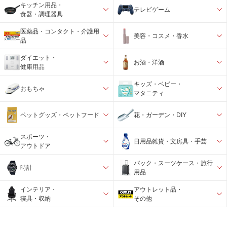
キッチン用品・
テレビゲーム
食器・調理器具
医薬品・コンタクト・介護用
美容・コスメ・香水
品
ダイエット・
お酒・洋酒
健康用品
キッズ・ベビー・
おもちゃ
マタニティ
ペットグッズ・ペットフード
花・ガーデン・DIY
スポーツ・
日用品雑貨・文房具・手芸
アウトドア
バック・スーツケース・旅行
時計
用品
インテリア・
アウトレット品・
寝具・収納
その他