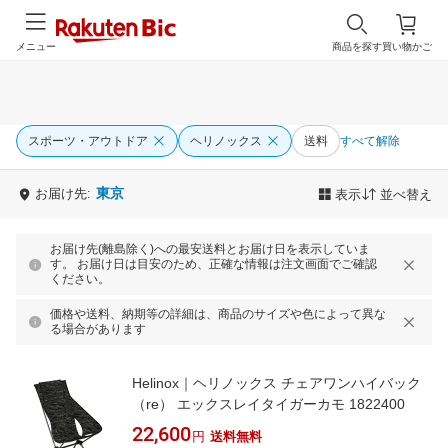
メニュー
商品を探す
買い物かご
スポーツ・アウトドア
ヘリノックス
送料
すべて解除
東京
お届け先:
表示
並べ替え
お届け先(離島除く)への最安送料とお届け日を表示していま
す。 お届け日は目安のため、正確な情報は注文画面でご確認
ください。
価格や送料、納期等の詳細は、商品のサイズや色によって異な
る場合があります
Helinox｜ヘリノックス チェアワンハイバック
（re） エックスレイタイガーカモ 1822400
22,600
円
送料無料