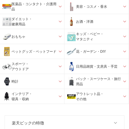
医薬品・コンタクト・介護用
美容・コスメ・香水
品
ダイエット・
お酒・洋酒
健康用品
キッズ・ベビー・
おもちゃ
マタニティ
ペットグッズ・ペットフード
花・ガーデン・DIY
スポーツ・
日用品雑貨・文房具・手芸
アウトドア
バック・スーツケース・旅行
時計
用品
インテリア・
アウトレット品・
寝具・収納
その他
楽天ビックの特徴