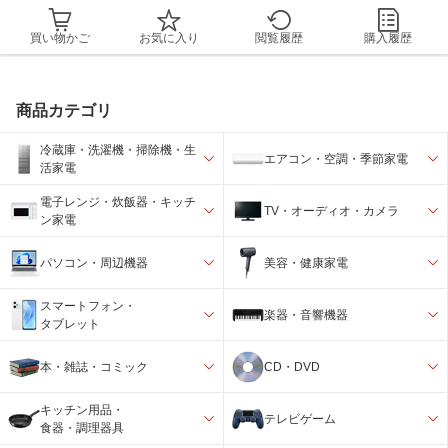
買い物かご
お気に入り
閲覧履歴
購入履歴
商品カテゴリ
冷蔵庫・洗濯機・掃除機・生
エアコン・空調・季節家電
活家電
電子レンジ・炊飯器・キッチ
TV・オーディオ・カメラ
ン家電
パソコン・周辺機器
美容・健康家電
スマートフォン・
楽器・音響機器
タブレット
本・雑誌・コミック
CD・DVD
キッチン用品・
テレビゲーム
食器・調理器具