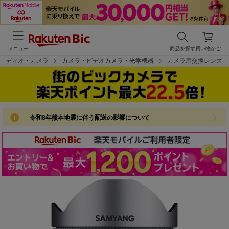
メニュー
商品を探す
買い物かご
オーディオ・カメラ
カメラ・ビデオカメラ・光学機器
カメラ用交換レンズ
令和8年熊本地震に伴う配送の影響について