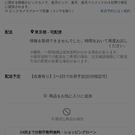
に関する情報がビックカメラ、楽天ビック、楽天、楽天ペイメントの４社間で相互
に提供されます。
※ ビックカメラグループ店舗（コジマを除く）
来店予約とは
｜
規約
配送
東京都 - 宅配便
情報を取得できませんでした。時間をおいて再度お試し
ください。
※離島・一部地域は追加送料がかかる場合があります。
※最安送料での配送をご希望の場合、注文確認画面にて配送
方法の変更が必要な場合があります。
配送予定
【在庫有り】1〜2日で出荷予定(日付指定可)
商品をお気に入りに追加
不適切な商品を報告
24回まで分割手数料無料・ショッピングローン