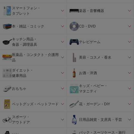
スマートフォン・
楽器・音響機器
タブレット
本・雑誌・コミック
CD・DVD
キッチン用品・
テレビゲーム
食器・調理器具
医薬品・コンタクト・介護用
美容・コスメ・香水
品
ダイエット・
お酒・洋酒
健康用品
キッズ・ベビー・
おもちゃ
マタニティ
ペットグッズ・ペットフード
花・ガーデン・DIY
スポーツ・
日用品雑貨・文房具・手芸
アウトドア
バック・スーツケース・旅行