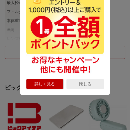
最大径×全長
Φ60mm×64.5mm
フィルター径
取付不可
本体重量
約260g
画角
180°（対角）
レンズ構成
8群11枚
最小絞り
F22
つづきを見る
絞り羽根枚数
6枚
焦点距離
8mm
最短撮影距離
0.3m
付属品
固定花形レンズフード
詳しく見る
閉じる
ピックアップ商品
仕様2
ウルトラマルチコーティング
仕様3
ソフトフォーカスリング