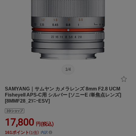
1
/
4
SAMYANG｜サムヤン カメラレンズ 8mm F2.8 UCM
FisheyeII APS-C用 シルバー [ソニーE /単焦点レンズ]
[8MMF28_2ｿﾆｰESV]
17,800
円(税込)
161
ポイント
1倍
内訳