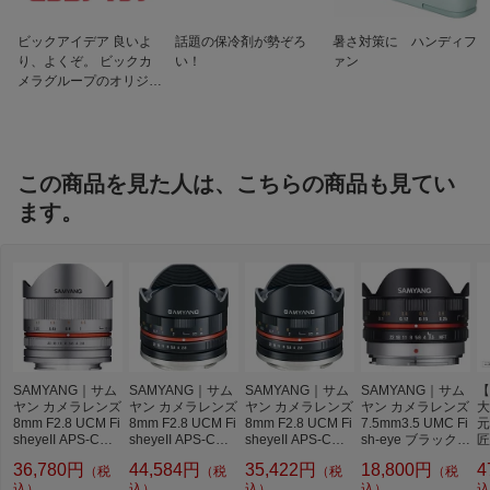
ビックアイデア 良いよ
話題の保冷剤が勢ぞろ
暑さ対策に ハンディフ
り、よくぞ。 ビックカ
い！
ァン
メラグループのオリジナ
ルブランド
この商品を見た人は、こちらの商品も見てい
ます。
SAMYANG｜サム
SAMYANG｜サム
SAMYANG｜サム
SAMYANG｜サム
【
ヤン カメラレンズ
ヤン カメラレンズ
ヤン カメラレンズ
ヤン カメラレンズ
大
8mm F2.8 UCM Fi
8mm F2.8 UCM Fi
8mm F2.8 UCM Fi
7.5mm3.5 UMC Fi
元
sheyeII APS-C用
sheyeII APS-C用
sheyeII APS-C用
sh-eye ブラック
匠
シルバー [キヤノ
ブラック [ソニーE
ブラック [FUJIFIL
[マイクロフォーサ
ウ
36,780円
44,584円
35,422円
18,800円
4
（税
（税
（税
（税
ンEF-M /単焦点レ
/単焦点レンズ][8M
M X /単焦点レン
ーズ /単焦点レン
レ
ンズ][8MMF28_2
込）
MF28_2ソニーEB
込）
ズ][8MMF28_2フ
込）
ズ][7.5MM3.5FISH
込）
11
込