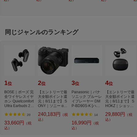
キヤノンMSV]
K]
ジXBK]
EYEMFTBK]
e
ン
同じジャンルのランキング
1
2
3
4
位
位
位
位
BOSE｜ボーズ 完
【エントリーで最
Panasonic｜パナ
【エントリーで最
全ワイヤレスイヤ
大全額ポイント還
ソニック ブルーレ
大全額ポイント還
ホン Quietcomfort
元｜8/11まで】 S
イプレーヤー DM
元｜8/11まで】 S
Ultra Earbuds 2nd
ONY｜ソニー α67
P-BD90S-K [ハイ
HOKZ｜ショック
Gen BLACK QC
00 高倍率ズーム...
レゾ対応 /再生専
ス 完全ワイヤレ
240,183円
29,880円
（税
（税
U...
用...
ス...
20
14
込）
込）
33,660円
16,990円
（税
（税
込）
込）