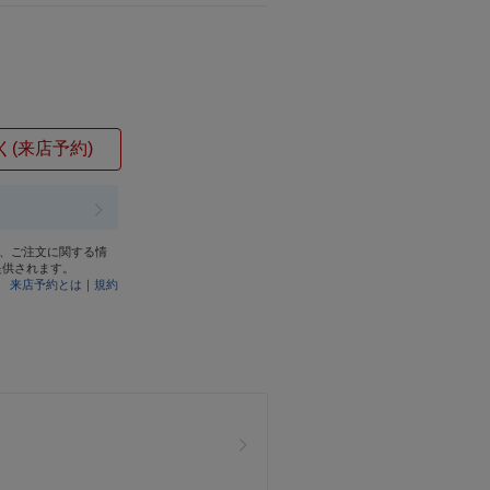
く(来店予約)
と、ご注文に関する情
提供されます。
来店予約とは
｜
規約