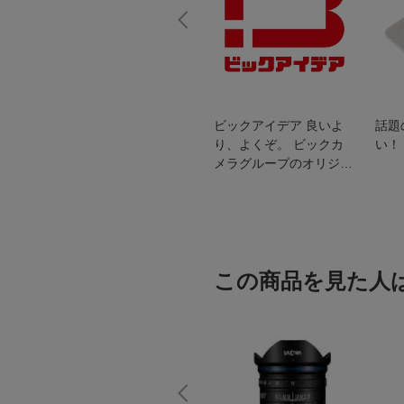
スオー
おすすめ！REGZA 4K液
ビックアイデア 良いよ
話題
洗浄
晶テレビ
り、よくぞ。 ビックカ
い！
メラグループのオリジナ
ルブランド
この商品を見た人