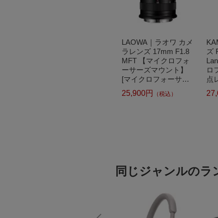
｜サムヤ
SAMYANG｜サムヤ
LAOWA｜ラオワ カメ
KA
 10m
ン カメラレンズ 10m
ラレンズ 17mm F1.8
ズ 
 NCS C
m F2.8 ED AS NCS C
MFT 【マイクロフォ
La
ブラック
S ブラック [マイクロ
ーサーズマウント】
ロ
/単焦点レ
フォーサーズ /単焦点
[マイクロフォーサー
点レ
28CSソ
レンズ][10MMF28CS
ズ /単焦点レンズ][17
1.1
40,330円
25,900円
27
込）
（税込）
（税込）
MFT]
MMF1.8MFT]
同じジャンルのラ