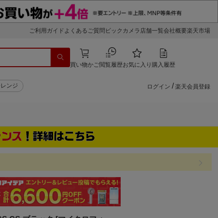
ご利用ガイド
よくあるご質問
ビックカメラ店舗一覧
会社概要
楽天市場
買い物かご
閲覧履歴
お気に入り
購入履歴
/
子レンジ
ログイン
楽天会員登録