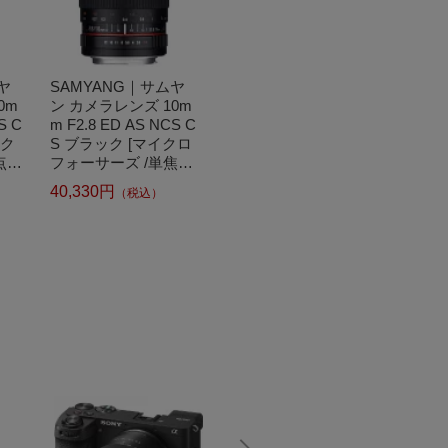
ヤ
SAMYANG｜サムヤ
LAOWA｜ラオワ カメ
KAML
0m
ン カメラレンズ 10m
ラレンズ 17mm F1.8
ズ FS5
S C
m F2.8 ED AS NCS C
MFT 【マイクロフォ
Lan(
ック
S ブラック [マイクロ
ーサーズマウント】
ロフォ
焦点レ
フォーサーズ /単焦点
[マイクロフォーサー
点レンズ
Sソ
レンズ][10MMF28CS
ズ /単焦点レンズ][17
1.1MFT
40,330円
25,900円
27,09
（税込）
（税込）
MFT]
MMF1.8MFT]