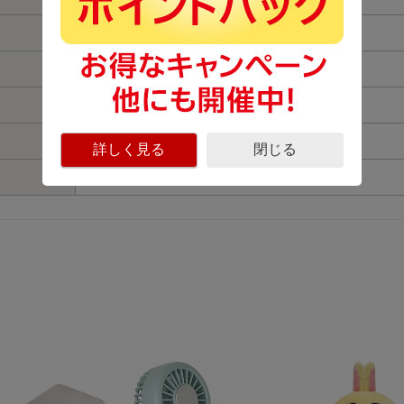
F22
6枚
12mm
0.2m
詳しく見る
閉じる
花形レンズフード（ブラック）