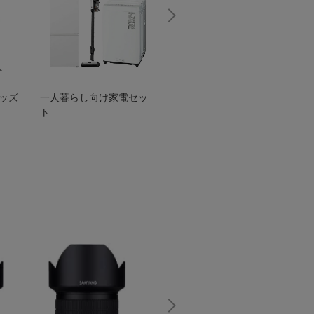
グッズ
一人暮らし向け家電セッ
オススメ！ヤマハ 電動
TEN
ト
アシスト自転車
ェア