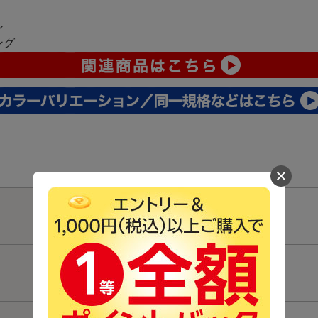
ン
ング
Φ72.5mm× 57.9ｍｍ
67.0mm
約255ｇ
FOUR-THIRDS 4/3” 83.0°
10群12枚