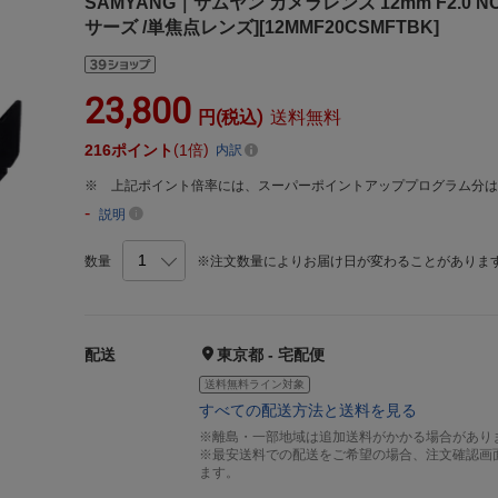
SAMYANG｜サムヤン カメラレンズ 12mm F2.0 
サーズ /単焦点レンズ][12MMF20CSMFTBK]
23,800
円(税込)
送料無料
216
ポイント
1倍
内訳
上記ポイント倍率には、スーパーポイントアッププログラム分
-
説明
数量
※注文数量によりお届け日が変わることがありま
配送
東京都 - 宅配便
送料無料ライン対象
すべての配送方法と送料を見る
※離島・一部地域は追加送料がかかる場合があり
※最安送料での配送をご希望の場合、注文確認画
ます。