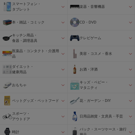
スマートフォン・
楽器・音響機器
タブレット
本・雑誌・コミック
CD・DVD
キッチン用品・
テレビゲーム
食器・調理器具
医薬品・コンタクト・介護用
美容・コスメ・香水
品
ダイエット・
お酒・洋酒
健康用品
キッズ・ベビー・
おもちゃ
マタニティ
ペットグッズ・ペットフード
花・ガーデン・DIY
スポーツ・
日用品雑貨・文房具・手芸
アウトドア
バック・スーツケース・旅行
時計
用品