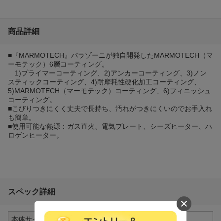
商品詳細
■『MARMOTECH』バラゾーニが独自開発したMARMOTECH（マ
ーモテック）6層コーティング。
1)プライマーコーティング、2)アンカーコーティング、3)ノン
スティックコーティング、4)耐摩耗性硬化加工コーティング、
5)MARMOTECH（マーモテック）コーティング、6)フィニッシュ
コーティング。
■こびりつきにくく丈夫で長持ち、汚れがつきにくいのでお手入れ
も簡単。
■使用可能な熱源：ガス直火、電気プレート、シーズヒーター、ハ
ロゲンヒーター。
スペック詳細
本体サイズ(幅×高さ×
φ28×h3.5cm