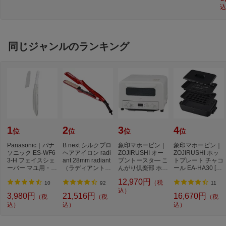
【処分品の為、外
可】
込
装不良による返
品・交換不可】
同じジャンルのランキング
1
2
3
4
位
位
位
位
Panasonic｜パナ
B next シルクプロ
象印マホービン｜
象印マホービン｜
ソニック ES-WF6
ヘアアイロン radi
ZOJIRUSHI オー
ZOJIRUSHI ホッ
3-H フェイスシェ
ant 28mm radiant
ブントースタ— こ
トプレート チャコ
ーバー マユ用・ウ
（ラディアント）
んがり倶楽部 ホワ
ール EA-HA30 [プ
ブ毛用 フェイス
レッド LM125-...
イト EQ-HM30
レート3枚]
12,970円
（税
フ...
10
92
11
込）
3,980円
21,516円
16,670円
（税
（税
（税
込）
込）
込）