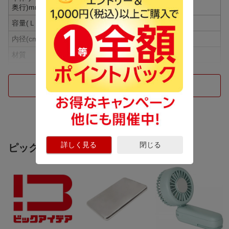
奥行)mm
容量(Ｌ)
2.4L
内径(cm)
28cm
材質
アルミ
蓋
無
つづきを見る
仕様1
材質 : （本体）アルミ（ハンドル）ベー
クライト
仕様2
オーブン不可
仕様3
電子レンジ不可
詳しく見る
閉じる
ピックアップ商品