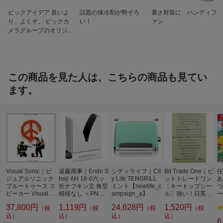
ビックアイデア 良いよ
話題の保冷剤が勢ぞろ
暑さ対策に ハンディフ
り、よくぞ。 ビックカ
い！
ァン
メラグループのオリジナ
ルブランド
この商品を見た人は、こちらの商品も見てい
ます。
Visual Sonic｜ビ
遠藤商事｜Endo S
シティライフ｜Cit
Bit Trade One｜ビ
任
ジュアルソニック
hoji AH 18-0六ッ
y Life TENGRILL
ットトレードワン
あ
ブルートゥース ス
折ナフキン立 角型
ミント【newlife_c
〔キートップシー
つ
ピーカー Visual S
模様なし ＜PNH1
ampaign_a】
ル〕強い！日英対
ー
onic バンクシー00
3＞【処分品の
応転写式キートッ
ト
37,800円
1,119円
24,628円
1,520円
（税
（税
（税
（税
7 BDLD-1907-007
為、外装不良によ
プシールセット ブ
[Bluetooth対応]
込）
る返品・交換不
込）
込）
ルー DYKTSBL
込）
6