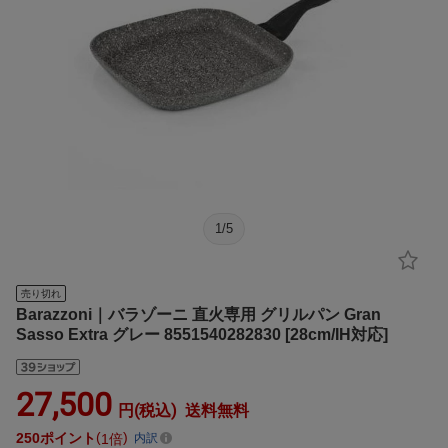
1
/
5
売り切れ
Barazzoni｜バラゾーニ 直火専用 グリルパン Gran
Sasso Extra グレー 8551540282830 [28cm/IH対応]
27,500
円(税込)
送料無料
250
ポイント
1倍
内訳