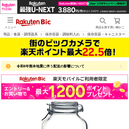
メニュー
商品を探す
買い物かご
ン用品・食器・調理器具
保存容器・調味料入れ
保存容器・キャニスター
令和8年熊本地震に伴う配送の影響について