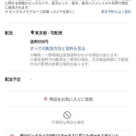
に関する情報がビックカメラ、楽天ビック、楽天、楽天ペイメントの４社間で相互
に提供されます。
※ ビックカメラグループ店舗（コジマを除く）
来店予約とは
｜
規約
配送
東京都 - 宅配便
送料550円
すべての配送方法と送料を見る
※離島・一部地域は追加送料がかかる場合があります。
※最安送料での配送をご希望の場合、注文確認画面にて配送
方法の変更が必要な場合があります。
配送予定
-
商品をお気に入りに追加
不適切な商品を報告
街のビックカメラSPUステータスに応じたボーナスポイント