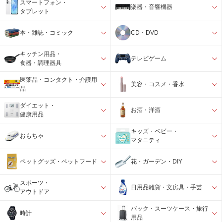
スマートフォン・
楽器・音響機器
タブレット
本・雑誌・コミック
CD・DVD
キッチン用品・
テレビゲーム
食器・調理器具
医薬品・コンタクト・介護用
美容・コスメ・香水
品
ダイエット・
お酒・洋酒
健康用品
キッズ・ベビー・
おもちゃ
マタニティ
ペットグッズ・ペットフード
花・ガーデン・DIY
スポーツ・
日用品雑貨・文房具・手芸
アウトドア
バック・スーツケース・旅行
時計
用品