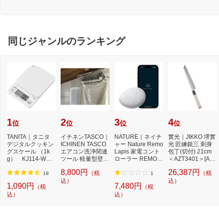
同じジャンルのランキング
1
2
3
4
位
位
位
位
TANITA｜タニタ
イチネンTASCO｜
NATURE｜ネイチ
實光｜JIKKO 堺實
デジタルクッキン
ICHINEN TASCO
ャー Nature Remo
光 匠練銀三 刺身
グスケール （1k
エアコン洗浄関連
Lapis 家電コント
包丁(切付) 21cm
g） KJ114-WH
ツール 軽量型壁掛
ローラー REMO-2
＜AZT3401＞[AZT
ココナッツホワイ
用洗浄カバー 1枚
W3
3401]
8,800円
26,387円
（税
（税
ト[K...
T...
18
1
込）
込）
1,090円
7,480円
（税
（税
込）
込）