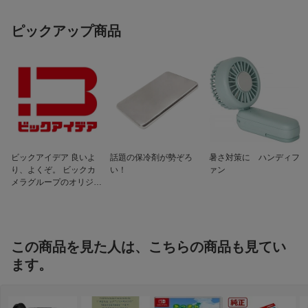
最短撮影距離
0.7m
ピックアップ商品
最大撮影倍率
1:8.403或いは0.119倍
付属品
レンズ収納ポーチ、フード、説明書、保
証書
ビックアイデア 良いよ
話題の保冷剤が勢ぞろ
暑さ対策に ハンディフ
り、よくぞ。 ビックカ
い！
ァン
メラグループのオリジナ
ルブランド
この商品を見た人は、こちらの商品も見てい
ます。