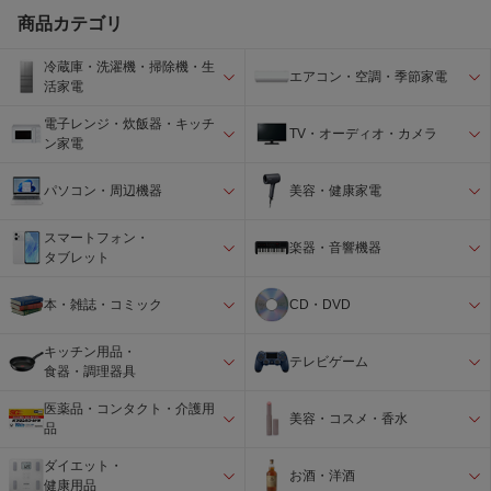
商品カテゴリ
冷蔵庫・洗濯機・掃除機・生
エアコン・空調・季節家電
活家電
電子レンジ・炊飯器・キッチ
TV・オーディオ・カメラ
ン家電
パソコン・周辺機器
美容・健康家電
スマートフォン・
楽器・音響機器
タブレット
本・雑誌・コミック
CD・DVD
キッチン用品・
テレビゲーム
食器・調理器具
医薬品・コンタクト・介護用
美容・コスメ・香水
品
ダイエット・
お酒・洋酒
健康用品