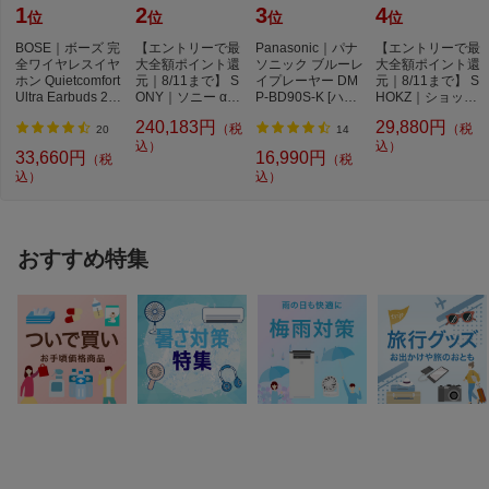
1
2
3
4
位
位
位
位
BOSE｜ボーズ 完
【エントリーで最
Panasonic｜パナ
【エントリーで最
全ワイヤレスイヤ
大全額ポイント還
ソニック ブルーレ
大全額ポイント還
ホン Quietcomfort
元｜8/11まで】 S
イプレーヤー DM
元｜8/11まで】 S
Ultra Earbuds 2nd
ONY｜ソニー α67
P-BD90S-K [ハイ
HOKZ｜ショック
Gen BLACK QC
00 高倍率ズーム...
レゾ対応 /再生専
ス 完全ワイヤレ
240,183円
29,880円
（税
（税
U...
用...
ス...
20
14
込）
込）
33,660円
16,990円
（税
（税
込）
込）
おすすめ特集