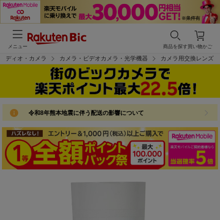
メニュー
商品を探す
買い物かご
オーディオ・カメラ
カメラ・ビデオカメラ・光学機器
カメラ用交換レンズ
令和8年熊本地震に伴う配送の影響について