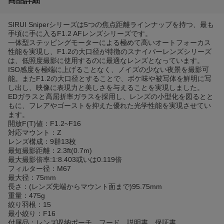
商品詳細
SIRUI Sniperシリーズは5つの焦点距離ラインナップを持つ、最も
手頃に手に入るF1.2 AFレンズシリーズです。
一体型ステッピングモーターによる極めて高いオートフォーカス
性能を実現し、F1.2の大口径が特徴のスナイパーレンズシリーズ
は、低照度撮影に使用するのに最適なレンズとなっています。
ISO感度を極端に上げることなく、ノイズの少ない夜景を撮影可
能。またF1.2の大口径とすることで、ボケ味や被写体を鮮明に写
し出し、映像に表現力と美しさを与えることを実現しました。
EDガラスと高屈折率ガラスを採用し、レンズの小型化を図るとと
もに、フレアやゴーストを抑えた優れた光学性能を実現させてい
ます。
開放F(T)値：F1.2~F16
対応マウント：Z
レンズ構成：9群13枚
最短撮影距離：2.3ft(0.7m)
最大撮影倍率:1:8.403或いは0.119倍
フィルター径：M67
最大径：75mm
長さ：(レンズ先端からマウント面まで)95.75mm
重量：475g
絞り羽根：15
最小絞り：F16
付属品：レンズ収納ポーチ、フード、説明書、保証書