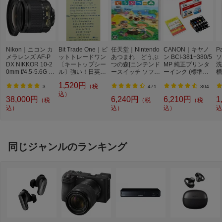
Nikon｜ニコン カ
Bit Trade One｜ビ
任天堂｜Nintendo
CANON｜キヤノ
P
メラレンズ AF-P
ットトレードワン
あつまれ どうぶ
ン BCI-381+380/5
ソ
DX NIKKOR 10-2
〔キートップシー
つの森[ニンテンド
MP 純正プリンタ
洗
0mm f/4.5-5.6G V
ル〕強い！日英対
ースイッチ ソフ
ーインク (標準容
槽
R APS-C用 NIKK
応転写式キートッ
ト]【Switch】
量) 5色パック[BCI
W
1,520円
（税
OR（ニッコー
プシールセット ブ
3813805MP]
機
3
471
304
ル） ブラック [ニ
ルー DYKTSBL
込）
l
38,000円
6,240円
6,210円
1
（税
（税
（税
コンF /ズームレン
込）
込）
込）
込
ズ][AFPDXVR102
0G]
同じジャンルのランキング