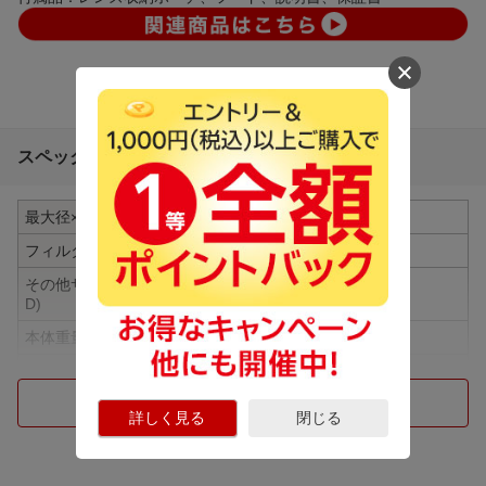
スペック詳細
最大径×全長
75x95.75mm
フィルター径
M67
その他サイズ (H×W×
75x75x95.75mm
D)
本体重量
475g
レンズ構成
9群13枚
つづきを見る
最小絞り
F16
詳しく見る
閉じる
絞り羽根枚数
15枚
焦点距離
75mm