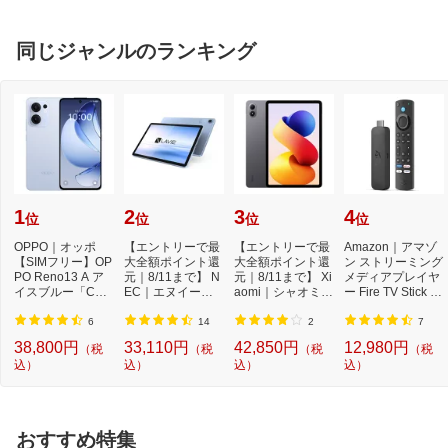
同じジャンルのランキング
1
2
3
4
位
位
位
位
OPPO｜オッポ
【エントリーで最
【エントリーで最
Amazon｜アマゾ
【SIMフリー】OP
大全額ポイント還
大全額ポイント還
ン ストリーミング
PO Reno13 A ア
元｜8/11まで】 N
元｜8/11まで】 Xi
メディアプレイヤ
イスブルー「CPH
EC｜エヌイーシ
aomi｜シャオミ A
ー Fire TV Stick 4
2699IB」Qualcom
ー Androidタブレ
ndroidタブレッ...
K Max(第2世代) ...
m Snapdr...
ッ...
6
14
2
7
38,800円
33,110円
42,850円
12,980円
（税
（税
（税
（税
込）
込）
込）
込）
おすすめ特集