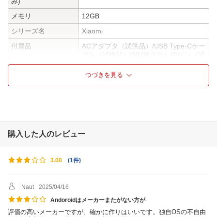
み)
メモリ
12GB
シリーズ名
Xiaomi
付属品
ACアダプタ（試供品）/USB Type-Cケー
ブル（試供品）/SIM取り出し用ピン（試
供品）/ ソフトケース（試供品）/クイッ
クスタートガイド
つづきを見る
CPU
Snapdragon 8 Elite Mobile Platform オク
タコア最大4.32GHz
WiFi規格
Wi-Fi 7/Wi-Fi 6E/Wi-Fi 6 802.11a/b/g/n/a
c/ax/be 2.4G WiFi、5G WiFi、6G Wifi
購入した人のレビュー
Bluetooth
Bluetooth 6.0
ネットワークおよび
2G：GSM：850/900/1800/1900MHz 3
周波数帯
G：WCDMA：1/2/4/5/6/8/19 4G：LTE F
(
1件
)
3.00
DD: 1/2/3/4/5/7/8/12/13/17/18/19/20/25/
26/28/32/66 4G：LTE TDD: 38/39/40/4
1/42/48 5G： n1/2/3/5/7/8/12/20/25/26/
Naut
2025/04/16
28/38/40/41/48/66/75/77/78
Andoroidはメーカーまたがない方が
通信速度
5G：UL 0.9Gbps;DL 4.14Gbps 4G：UL:
評価の高いメーカーですが、確かに作りはいいです。独自OSの不自由