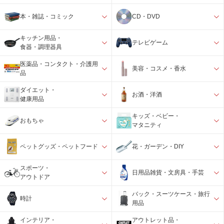
本・雑誌・コミック
CD・DVD
キッチン用品・
テレビゲーム
食器・調理器具
医薬品・コンタクト・介護用
美容・コスメ・香水
品
ダイエット・
お酒・洋酒
健康用品
キッズ・ベビー・
おもちゃ
マタニティ
ペットグッズ・ペットフード
花・ガーデン・DIY
スポーツ・
日用品雑貨・文房具・手芸
アウトドア
バック・スーツケース・旅行
時計
用品
インテリア・
アウトレット品・