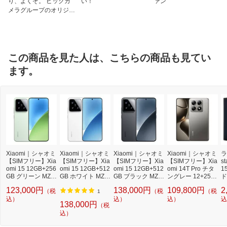
重量
約191g
り、よくぞ。 ビックカ
い！
ァン
メラグループのオリジナ
イヤホンジャック
無
ルブランド
おサイフケータイ/Fe
無
liCa
この商品を見た人は、こちらの商品も見てい
防水
有
ます。
SIMカードタイプ
nano-SIM
仕様1
90W Xiaomi ハイパーチャージ
仕様2
約38.9分で1~100%（トップスピード）
*同梱の充電器利用、画面消灯・ 充電速
度のトップスピード設定時。1〜100％ま
での最短充電時間。使用環境等により変
動。Xiaomiラボでの25°下でのテストに
基づくものです。
Xiaomi｜シャオミ
Xiaomi｜シャオミ
Xiaomi｜シャオミ
Xiaomi｜シャオミ
ラ
【SIMフリー】Xia
【SIMフリー】Xia
【SIMフリー】Xia
【SIMフリー】Xia
s
仕様3
Android 15
omi 15 12GB+256
omi 15 12GB+512
omi 15 12GB+512
omi 14T Pro チタ
1
GB グリーン MZB
GB ホワイト MZB
GB ブラック MZB
ングレー 12+256
ド
0KEBJP
0KE9JP
0KEAJP
チタングレー MZB
ス
123,000円
138,000円
109,800円
2
（税
（税
（税
0HIMJP
ウ
1
込）
込）
込）
M
込
138,000円
（税
込）