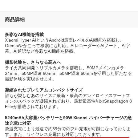
商品詳細
多彩なAI機能を搭載
Xiaomi Hyper AIというAndroid最高レベルのAI機能を搭載し、
Geminiやかこって検索にも対応。AIレコーダーやAIノート、AI字
幕、AI通訳など多彩なAI機能を搭載。
撮影体験を、さらなる高みへ
ライカ共同開発トリプルカメラを搭載し、50MPメインカメラ
24mm、50MP望遠 60mm、50MP望遠 60mmを活用した新たなる
撮影体験を実現させます。
凝縮されたプレミアムコンパクトサイズ
誰もが親しむあのサイズに最新・最高のアンドロイドスマートフ
ォンのスペックが凝縮されており、最新最高性能のSnapdragon 8
Eliteが搭載されております。
5240mAh大容量バッテリーと90W Xiaomi ハイパーチャージの急
速充電に対応
急速充電により最速で約39分でのフル充電が可能になっておりま
す。また、ワイヤレス充電にも対応しております。