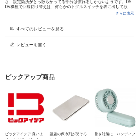
200Mbps; DL:1.6Gbps
さ、設定箇所がとっ散らかってる部分は慣れるしかないようです。DS
DV機種で回線切り替えは、何らかのトグルスイッチを表に出して欲し
ディスプレイ
2670×1200、有機EL（AMOLED）
いです。ハイエンド小型機ということで飛びつきましたが、FIND X8s
さらに表示
国内版が来たら買い替えそうです。
センサ
近接センサー、環境光センサー、加速度
計、ジャイロスコープ、電子コンパス、
すべてのレビューを見る
赤外線ブラスター、気圧計、フリッカー
センサー、X軸リニア振動モーター、レ
ーザーオートフォーカス、ホールセンサ
レビューを書く
インターフェイス
USB Type-C
テザリング
最大接続台数10台
待受時間
3G：約423.4時間、VoLTE：約489時間
ピックアップ商品
バッテリー
5240mAh
メインカメラ
5000万画素メイン
5000万画素望遠
5000万画素超広角
インカメラ
3200万画素
ストレージ
256GB
生体認証機能
指紋認証+顔認証
ビックアイデア 良いよ
話題の保冷剤が勢ぞろ
暑さ対策に ハンディフ