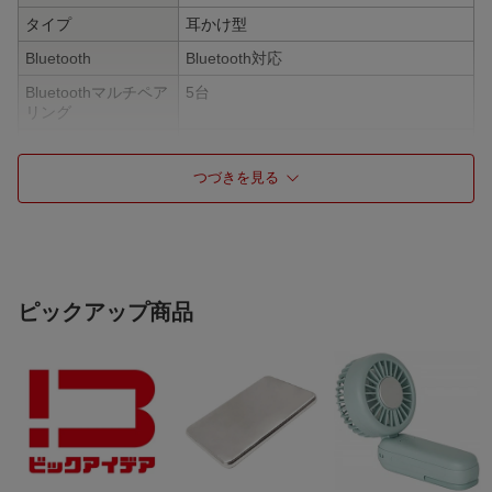
タイプ
耳かけ型
Bluetooth
Bluetooth対応
Bluetoothマルチペア
5台
リング
充電端子
USB Type-C
つづきを見る
防水・防滴
防水対応
リモコン・マイク
リモコン・マイク対応
専用アプリ
専用アプリ対応
ピックアップ商品