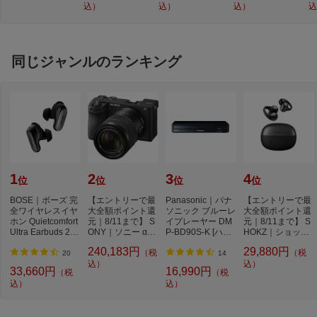
込）
込）
込）
込
ー
ブ
同じジャンルのランキング
1
2
3
4
位
位
位
位
BOSE｜ボーズ 完
【エントリーで最
Panasonic｜パナ
【エントリーで最
全ワイヤレスイヤ
大全額ポイント還
ソニック ブルーレ
大全額ポイント還
ホン Quietcomfort
元｜8/11まで】 S
イプレーヤー DM
元｜8/11まで】 S
Ultra Earbuds 2nd
ONY｜ソニー α67
P-BD90S-K [ハイ
HOKZ｜ショック
Gen BLACK QC
00 高倍率ズーム...
レゾ対応 /再生専
ス 完全ワイヤレ
240,183円
29,880円
（税
（税
U...
用...
ス...
20
14
込）
込）
33,660円
16,990円
（税
（税
込）
込）