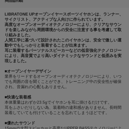
商品詳細
LIBRATONE UPオープンイヤースポーツイヤホンは、ランナー、
サイクリスト、アクティブな人向けに作られています。
高度なオープンオーディオテクノロジーにより、クリアなサウン
ドを楽しみながら周囲環境からの安全に注意する事を考慮して取
り組みました。
人間工学に基づいて設計されたこのイヤホンは、安全で激しい運
動中でもしっかりと装着することが出来ます。
耳に装着するパーソナルスピーカーなどの低音強化テクノロジー
により、高音質でより高いダイナミックなサウンドと低歪みを実
現しました。
■オープンイヤーデザイン
業界をリードするオープンオーディオテクノロジーにより、いつ
でも周囲の音を聞くことができ、トレーニング中の安全性が確保
され、音漏れの心配もありません。
■快適な装着感
本体重量はわずか23.5gでイヤホンを耳に掛けるだけです。
耳をふさいだりしない為、装着時の違和感がありません。長時間
装着していても付けていることを忘れてしまうほどです。
■優れたサウンド
15mmの大型スピーカーと高度なUPPER BASSテクノロジーによ