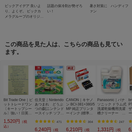
ビックアイデア 良いよ
話題の保冷剤が勢ぞろ
暑さ対策に ハンディフ
り、よくぞ。 ビックカ
い！
ァン
メラグループのオリジナ
ルブランド
この商品を見た人は、こちらの商品も見てい
ます。
Bit Trade One｜ビ
任天堂｜Nintendo
CANON｜キヤノ
Panasonic｜パナ
b
ットトレードワン
あつまれ どうぶ
ン BCI-381+380/5
ソニック ドラム式
P
〔キートップシー
つの森[ニンテンド
MP 純正プリンタ
洗濯乾燥機用洗濯
ザ
ル〕強い！日英対
ースイッチ ソフ
ーインク (標準容
槽クリーナー N-
ー
応転写式キートッ
ト]【Switch】
量) 5色パック[BCI
W2[ドラム式洗濯
ュ
1,520円
（税
プシールセット ブ
3813805MP]
機 洗浄 洗剤 750m
T
471
304
247
ルー DYKTSBL
込）
l NW2]【rb_pcp】
幅
6,240円
6,210円
1,331円
6
（税
（税
（税
O