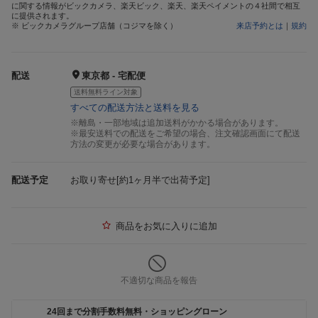
に関する情報がビックカメラ、楽天ビック、楽天、楽天ペイメントの４社間で相互
に提供されます。
※ ビックカメラグループ店舗（コジマを除く）
来店予約とは
｜
規約
配送
東京都 - 宅配便
送料無料ライン対象
すべての配送方法と送料を見る
※離島・一部地域は追加送料がかかる場合があります。
※最安送料での配送をご希望の場合、注文確認画面にて配送
方法の変更が必要な場合があります。
配送予定
お取り寄せ[約1ヶ月半で出荷予定]
商品をお気に入りに追加
不適切な商品を報告
24回まで分割手数料無料・ショッピングローン