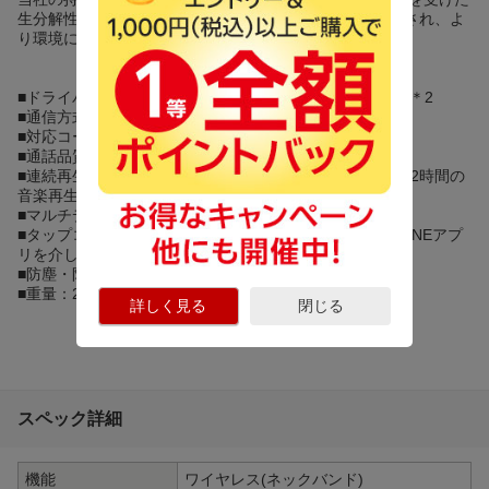
生分解性でリサイクル可能なパッケージ ボックスで提供され、よ
り環境に優しい未来に貢献します。
■ドライバーユニット：15mmUPPER BASSテクノロジー＊2
■通信方式：Bluetooth 5.2
■対応コーデック：iOS:SBC Android：SBC
■通話品質：デュアルマイクAI CLEAR音声強化技術搭載
■連続再生時間：最大約８時間、わずか10分の急速充電で2時間の
音楽再生
■マルチデバイス切り替え：最大5台のデバイス切替
■タップコントロール：ダブル、トリプルタップLIBRATONEアプ
リを介してカスタマイズ可能
■防塵・防滴：IP57を準拠
■重量：23.5g
詳しく見る
閉じる
スペック詳細
機能
ワイヤレス(ネックバンド)