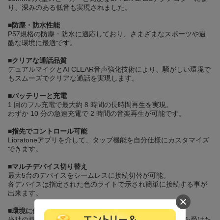
り、深みのある低音も実現されました。
■防塵・防水性能
P57規格の防塵・防水に適応しており、さまざまなスポーツや過
酷な環境に最適です。
■クリアな通話品質
デュアルマイクとAI CLEAR音声強化技術により、騒がしい環境で
もスムーズでクリアな通話を実現します。
■バッテリーと充電
1 回のフル充電で最大約 8 時間の長時間再生を実現。
わずか 10 分の急速充電で 2 時間の音楽再生が可能です。
■指先でコントロール可能
Libratoneアプリを介して、タップ機能を自分仕様にカスタマイズ
できます。
■マルチデバイス切り替え
最大5台のデバイスをシームレスに接続切替が可能。
各デバイスは指定された色のライトで示され簡単に接続する事が
出来ます。
■環境に優しいパッケージ
当社の持続可能性への取り組みにより、製品は FSC 認証を受けた