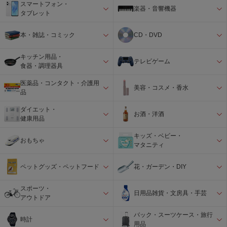
スマートフォン・
楽器・音響機器
タブレット
本・雑誌・コミック
CD・DVD
キッチン用品・
テレビゲーム
食器・調理器具
医薬品・コンタクト・介護用
美容・コスメ・香水
品
ダイエット・
お酒・洋酒
健康用品
キッズ・ベビー・
おもちゃ
マタニティ
ペットグッズ・ペットフード
花・ガーデン・DIY
スポーツ・
日用品雑貨・文房具・手芸
アウトドア
バック・スーツケース・旅行
時計
用品