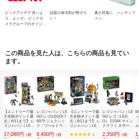
ビックアイデア 良いよ
話題の保冷剤が勢ぞろ
暑さ対策に ハンディフ
り、よくぞ。 ビックカ
い！
ァン
メラグループのオリジナ
ルブランド
この商品を見た人は、こちらの商品も見てい
ます。
【エントリーで最
レゴジャパン｜LE
【エントリーで最
レゴジャパン｜LE
B
大全額ポイント還
GO レゴ(LEGO) 7
大全額ポイント還
GO レゴ（LEG
ッ
元｜8/11まで】 レ
6975 ジュラシッ
元｜8/11まで】 レ
O） 21584 マイン
〔
ゴジャパン｜LEG
ク・ワールド T-レ
ゴジャパン｜LEG
クラフト ネザーと
ル
O レゴ（LEGO）
ックス 川づたいの
O レゴ(LEGO) 75
エンドポータルの
応
17,080円
6,400円
2,350円
1
（税
（税
（税
76342 マーベル
脱出
416 C1-10P チョ
旅
プ
1