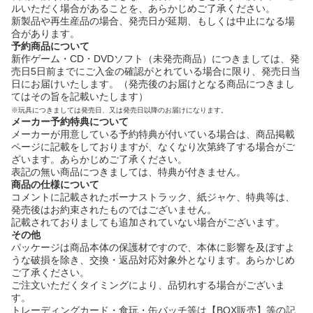
ルいただく場合があることを、あらかじめご了承ください。
新製品や再生産品の場合、発売日が延期、もしくは中止になる場
合があります。
予約商品について
新作ゲーム・CD・DVDソフト（未発売商品）につきましては、発
売日5日前までにご入金の確認がとれている場合に限り、発売日当
日にお届けいたします。（発売後のお届けとなる商品につきまし
てはその旨を記載いたします）
※玩具につきましては発売日、又は発売日以降のお届けになります。
メーカー予約特典について
メーカーが用意している予約特典が付いている場合は、商品掲載
ページに記載をしておりますが、なくなり次第終了する場合がご
ざいます。あらかじめご了承ください。
表記の無い商品につきましては、特典が付きません。
商品の仕様について
コメントに記載されたボーナストラック、紙ジャケ、特典等は、
発売後はお約束されたものではございません。
記載されておりましても追加されていない場合がございます。
その他
パッケージは商品本体の保護材ですので、本体に影響を及ぼすよ
うな破損を除き、交換・返品対応対象外となります。あらかじめ
ご了承ください。
ご注文いただくタイミングにより、品切れする場合がございま
す。
トレーディングカード・食玩・缶バッチ等は【BOX販売】等の記