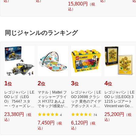
スパイダーマン v
込）
込）
ッパー(TM) アスト
込）
ル
込
15,800円
（税
s. ミステリオ：デ
ロメク・ドロイド
込）
イリー・ビューグ
ル
同じジャンルのランキング
1
2
3
4
位
位
位
位
レゴジャパン｜LE
マテル｜Mattel フ
レゴジャパン｜LE
レゴジャパン｜LE
GO レゴ（LEG
ィッシャープライ
GO 10698 クラシ
GO レゴ(LEGO) 3
O） 75447 スタ
ス HYJ72 あんよ
ック 黄色のアイデ
1215 レゴアート
ー・ウォーズ レイ
でキック!感覚が育
アボックス＜スペ
Vincent van Gogh
ザー・クレスト
つ4WAYバイリ
シャル＞
＜ひまわり＞
23,380円
25,200円
（税
（税
ン...
4
74
込）
込）
7,450円
6,120円
（税
（税
込）
込）