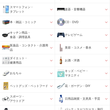
スマートフォン・
楽器・音響機器
タブレット
本・雑誌・コミック
CD・DVD
キッチン用品・
テレビゲーム
食器・調理器具
医薬品・コンタクト・介護用
美容・コスメ・香水
品
ダイエット・
お酒・洋酒
健康用品
キッズ・ベビー・
おもちゃ
マタニティ
ペットグッズ・ペットフード
花・ガーデン・DIY
スポーツ・
日用品雑貨・文房具・手芸
アウトドア
バック・スーツケース・旅行