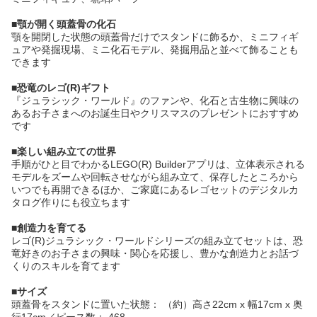
■顎が開く頭蓋骨の化石
顎を開閉した状態の頭蓋骨だけでスタンドに飾るか、ミニフィギ
ュアや発掘現場、ミニ化石モデル、発掘用品と並べて飾ることも
できます
■恐竜のレゴ(R)ギフト
『ジュラシック・ワールド』のファンや、化石と古生物に興味の
あるお子さまへのお誕生日やクリスマスのプレゼントにおすすめ
です
■楽しい組み立ての世界
手順がひと目でわかるLEGO(R) Builderアプリは、立体表示される
モデルをズームや回転させながら組み立て、保存したところから
いつでも再開できるほか、ご家庭にあるレゴセットのデジタルカ
タログ作りにも役立ちます
■創造力を育てる
レゴ(R)ジュラシック・ワールドシリーズの組み立てセットは、恐
竜好きのお子さまの興味・関心を応援し、豊かな創造力とお話づ
くりのスキルを育てます
■サイズ
頭蓋骨をスタンドに置いた状態： （約）高さ22cm x 幅17cm x 奥
行17cm／ピース数： 468