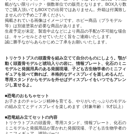
載がない限りパック・個数単位での販売となります。BOX入り数
でご購入頂いてもBOXでの出荷ではありません。外箱は付属致し
ませんので予めご了承ください。
掲載されている画像はイメージです。ホビー商品（プラモデル
等）は別途塗装が必要な商品があります。
生産予定が未定、製造中止などにより商品の手配が不可能な場合
は、キャンセルとさせていただく旨をご連絡いたします。
誠に勝手ながらあらかじめご了承をお願いいたします。
トリケラトプスの頭蓋骨を組み立てて自分のものにしよう。顎が
動く頭蓋骨モデルと琥珀入りの岩に、情報プレート、化石のミニ
モデルと発掘用具のある発掘現場、子ども古生物学者のミニフィ
ギュアを並べて飾れば、本格的なディスプレイを楽しめるんだ。
専用スタンドからモデルを外せばディスプレイをいつでもアレン
ジし直せるよ。
■恐竜のおもちゃセット
お子さまのチャレンジ精神を育てる、やりがいたっぷりのモデル
の組み立てとディスプレイを楽しめます（対象年齢： 9才以上）
■恐竜組み立てセットの内容
トリケラトプスの頭蓋骨、専用スタンド、情報プレート、化石の
ミニモデルと発掘用品が置かれた発掘現場、子ども古生物学者の
ミニフィギュア、琥珀パーツ