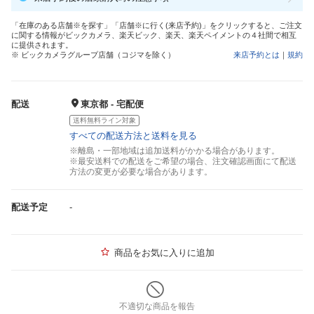
「在庫のある店舗※を探す」「店舗※に行く(来店予約)」をクリックすると、ご注文
に関する情報がビックカメラ、楽天ビック、楽天、楽天ペイメントの４社間で相互
に提供されます。
※ ビックカメラグループ店舗（コジマを除く）
来店予約とは
｜
規約
配送
東京都 - 宅配便
送料無料ライン対象
すべての配送方法と送料を見る
※離島・一部地域は追加送料がかかる場合があります。
※最安送料での配送をご希望の場合、注文確認画面にて配送
方法の変更が必要な場合があります。
配送予定
-
商品をお気に入りに追加
不適切な商品を報告