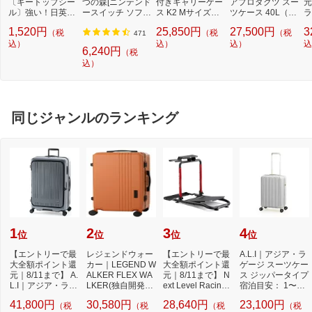
〔キートップシー
つの森[ニンテンド
付きキャリーケー
アプロダクツ スー
元
ル〕強い！日英対
ースイッチ ソフ
ス K2 Mサイズ
ツケース 40L（46
ラ
応転写式キートッ
ト]【Switch】
［70（/80） L］ K
L） 3〜4泊 機内持
V
1,520円
25,850円
27,500円
3
（税
（税
（税
プシールセット ブ
2 ネイビー K2-M-
ち込みサイズ アイ
耐
471
ルー DYKTSBL
込）
02 [TSAロック搭
込）
ボリー OD-0890-4
込）
ム
込
6,240円
（税
載]
9N-IV [TSAロック
キ
込）
搭載]
S
ト
ク
ロ
同じジャンルのランキング
1
2
3
4
位
位
位
位
【エントリーで最
レジェンドウォー
【エントリーで最
A.L.I｜アジア・ラ
大全額ポイント還
カー｜LEGEND W
大全額ポイント還
ゲージ スーツケー
元｜8/11まで】 A.
ALKER FLEX WA
元｜8/11まで】 N
ス ジッパータイプ
L.I｜アジア・ラゲ
LKER(独自開発キ
ext Level Racing
宿泊目安： 1〜3
ージ スーツケ...
ャスター)搭載 ト
｜ネクストレベ
日間 038L 超...
41,800円
30,580円
28,640円
23,100円
（税
（税
（税
（税
ランク...
ル...