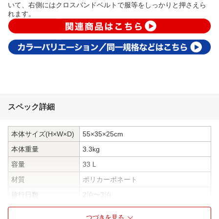
いて、右側にはクロスバンドベルトで服等をしっかりと押さえら
れます。
スペック詳細
本体サイズ(H×W×D)
55×35×25cm
本体重量
3.3kg
容量
33 L
材質
ポリカーボネート
旅行日数
2泊〜3泊
TSAロック
TSAロック搭載
つづきを見る