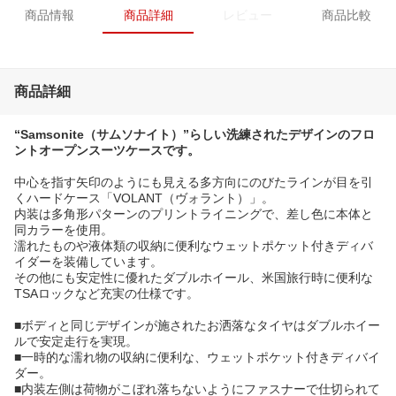
商品情報
商品詳細
レビュー
商品比較
商品詳細
“Samsonite（サムソナイト）”らしい洗練されたデザインのフロ
ントオープンスーツケースです。
中心を指す矢印のようにも見える多方向にのびたラインが目を引
くハードケース「VOLANT（ヴォラント）」。
内装は多角形パターンのプリントライニングで、差し色に本体と
同カラーを使用。
濡れたものや液体類の収納に便利なウェットポケット付きディバ
イダーを装備しています。
その他にも安定性に優れたダブルホイール、米国旅行時に便利な
TSAロックなど充実の仕様です。
■ボディと同じデザインが施されたお洒落なタイヤはダブルホイー
ルで安定走行を実現。
■一時的な濡れ物の収納に便利な、ウェットポケット付きディバイ
ダー。
■内装左側は荷物がこぼれ落ちないようにファスナーで仕切られて