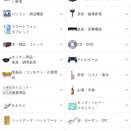
ン家電
パソコン・周辺機器
美容・健康家電
スマートフォン・
楽器・音響機器
タブレット
本・雑誌・コミック
CD・DVD
キッチン用品・
テレビゲーム
食器・調理器具
医薬品・コンタクト・介護用
美容・コスメ・香水
品
ダイエット・
お酒・洋酒
健康用品
キッズ・ベビー・
おもちゃ
マタニティ
ペットグッズ・ペットフード
花・ガーデン・DIY