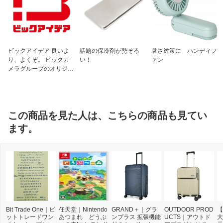
ビックアイデア 良いよ
話題の保冷剤が勢ぞろ
暑さ対策に ハンディフ
り、よくぞ。 ビックカ
い！
ァン
メラグループのオリジナ
ルブランド
この商品を見た人は、こちらの商品も見てい
ます。
Bit Trade One｜ビ
任天堂｜Nintendo
GRAND＋｜グラ
OUTDOOR PROD
【
ットトレードワン
あつまれ どうぶ
ンプラス 拡張機能
UCTS｜アウトド
大