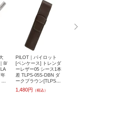
大
PILOT｜パイロット
ラミー｜LAMY LAMY
ラミー｜
8/
[ペンケース] トレンダ
Lx（ルクス） 万年
Lx（
LA
ーレザー05 シース1本
筆 ローズゴールド L7
筆 ロー
万年
差 TLPS-05S-DBN ダ
6-F [細字（F）]
6-M 
L5
ークブラウン[TLPS05
9,680円
9,680
（税込）
SDBN]
1,480円
（税込）