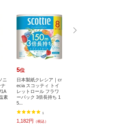
5
6
7
位
位
位
ナソニ
日本製紙クレシア｜cr
シャボン玉販売｜Sha
SHA
ーナ
ecia スコッティ トイ
bondama Soap シャボ
ラム式
1A
レットロール フラワ
ン玉洗たく槽クリー
槽クリ
/塩素
ーパック 3倍長持ち 1
ナー 500g〔洗濯槽ク
[ドラ
5...
リー...
塩...
1,60
1
93
1,182円
498円
（税込）
（税込）