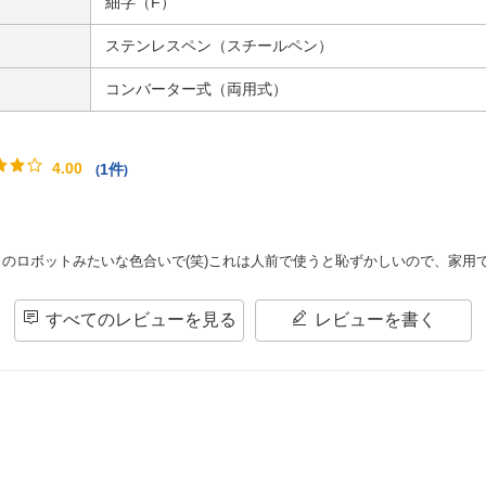
細字（F）
ステンレスペン（スチールペン）
コンバーター式（両用式）
4.00
1件
(
)
のロボットみたいな色合いで(笑)これは人前で使うと恥ずかしいので、家用
すべてのレビューを見る
レビューを書く