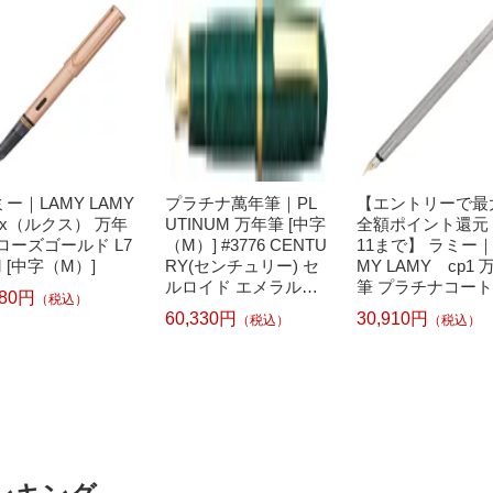
ー｜LAMY LAMY
プラチナ萬年筆｜PL
【エントリーで最
x（ルクス） 万年
UTINUM 万年筆 [中字
全額ポイント還元｜
ローズゴールド L7
（M）] #3776 CENTU
11まで】 ラミー｜
M [中字（M）]
RY(センチュリー) セ
MY LAMY cp1 
ルロイド エメラルド
筆 プラチナコート 
680円
（税込）
PTB-35000S#45
3 [中字（M）]
60,330円
30,910円
（税込）
（税込）