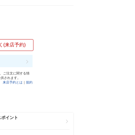
く(来店予約)
と、ご注文に関する情
提供されます。
来店予約とは
｜
規約
スポイント