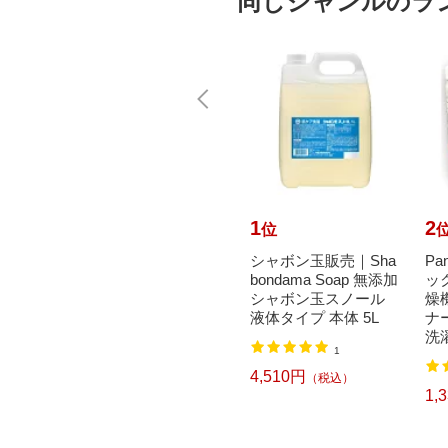
同じジャンルのラ
10
1
2
位
位
Paper
Panasonic｜パナソニ
シャボン玉販売｜Sha
Pa
na（イー
ック 温水洗浄便座
bondama Soap 無添加
ッ
ックテ
ビューティ・トワ
シャボン玉スノール
燥
 10
レ 貯湯式 EVXシ
液体タイプ 本体 5L
ナ
リーズ ホ...
洗濯
1
24,977円
（税込）
4,510円
（税込）
1,