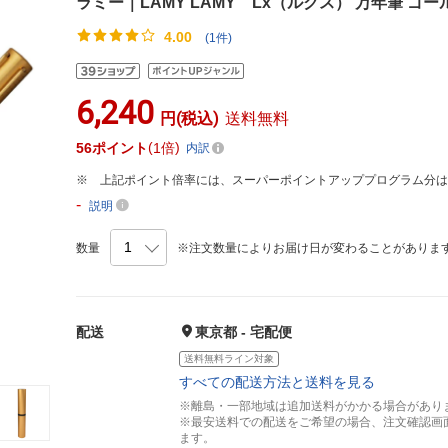
ラミー｜LAMY LAMY Lx（ルクス） 万年筆 ゴールド
4.00
(1件)
6,240
円(税込)
送料無料
56
ポイント
1倍
内訳
上記ポイント倍率には、スーパーポイントアッププログラム分
-
説明
数量
※注文数量によりお届け日が変わることがありま
配送
東京都 - 宅配便
送料無料ライン対象
すべての配送方法と送料を見る
※離島・一部地域は追加送料がかかる場合があり
※最安送料での配送をご希望の場合、注文確認画
ます。