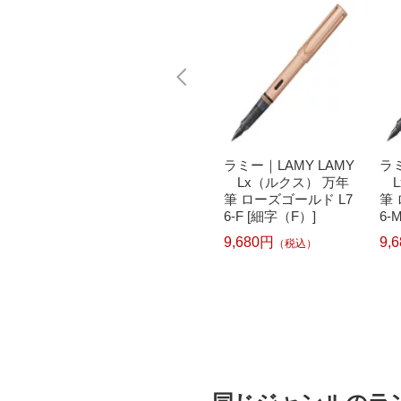
で最大
PILOT｜パイロット
ラミー｜LAMY LAMY
ラミ
元｜8/
[ペンケース] トレンダ
Lx（ルクス） 万年
L
ー｜LA
ーレザー05 シース1本
筆 ローズゴールド L7
筆 
p1 万年
差 TLPS-05S-DBN ダ
6-F [細字（F）]
6-
ト L5
ークブラウン[TLPS05
9,680円
9,
（税込）
SDBN]
1,480円
込）
（税込）