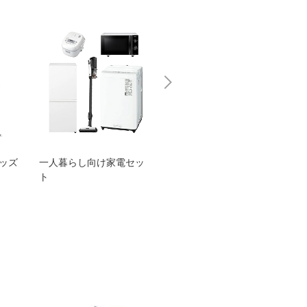
グッズ
一人暮らし向け家電セッ
オススメ！ヤマハ 電動
TEN
ト
アシスト自転車
ェア