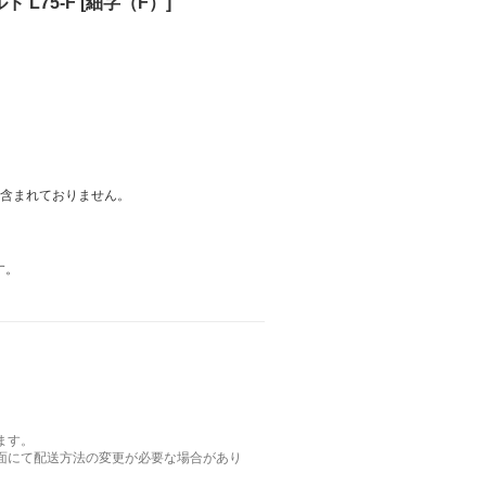
 L75-F [細字（F）]
は含まれておりません。
す。
ます。
面にて配送方法の変更が必要な場合があり