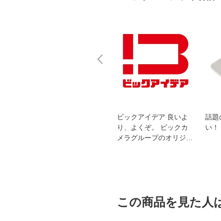
スオー
おすすめ！REGZA 4K液
ビックアイデア 良いよ
話題
洗浄
晶テレビ
り、よくぞ。 ビックカ
い！
メラグループのオリジナ
ルブランド
この商品を見た人