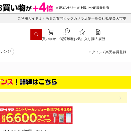
ご利用ガイド
よくあるご質問
ビックカメラ店舗一覧
会社概要
楽天市場
買い物かご
閲覧履歴
お気に入り
購入履歴
/
子レンジ
ログイン
楽天会員登録