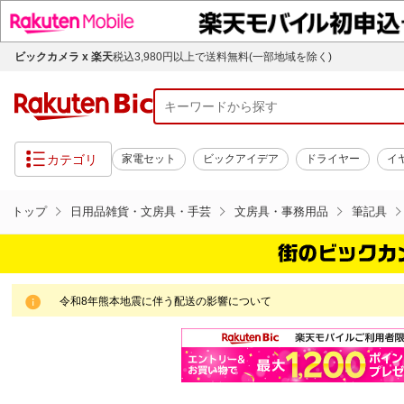
ビックカメラ x 楽天
税込3,980円以上で送料無料(一部地域を除く)
カテゴリ
家電セット
ビックアイデア
ドライヤー
イ
トップ
日用品雑貨・文房具・手芸
文房具・事務用品
筆記具
令和8年熊本地震に伴う配送の影響について