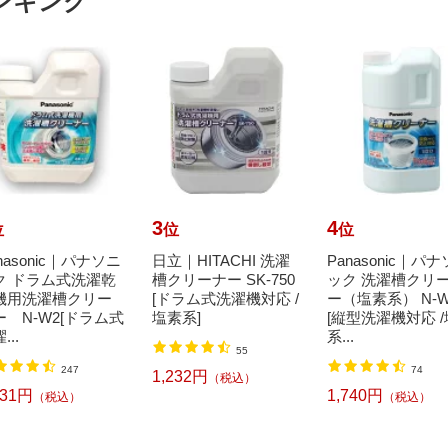
ンキング
3
4
位
位
位
nasonic｜パナソニ
日立｜HITACHI 洗濯
Panasonic｜パ
ク ドラム式洗濯乾
槽クリーナー SK-750
ック 洗濯槽クリ
機用洗濯槽クリー
[ドラム式洗濯機対応 /
ー（塩素系） N-W
ー N-W2[ドラム式
塩素系]
[縦型洗濯機対応 
...
系...
55
247
74
1,232円
（税込）
331円
1,740円
（税込）
（税込）