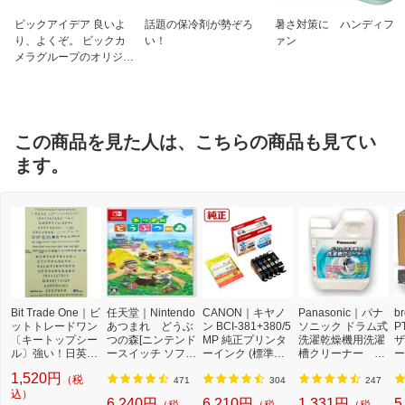
ビックアイデア 良いよ
話題の保冷剤が勢ぞろ
暑さ対策に ハンディフ
り、よくぞ。 ビックカ
い！
ァン
メラグループのオリジナ
ルブランド
この商品を見た人は、こちらの商品も見てい
ます。
Bit Trade One｜ビ
任天堂｜Nintendo
CANON｜キヤノ
Panasonic｜パナ
b
ットトレードワン
あつまれ どうぶ
ン BCI-381+380/5
ソニック ドラム式
P
〔キートップシー
つの森[ニンテンド
MP 純正プリンタ
洗濯乾燥機用洗濯
ザ
ル〕強い！日英対
ースイッチ ソフ
ーインク (標準容
槽クリーナー N-
ー
応転写式キートッ
ト]【Switch】
量) 5色パック[BCI
W2[ドラム式洗濯
ュ
1,520円
（税
プシールセット ブ
3813805MP]
機 洗浄 洗剤 750m
T
471
304
247
ルー DYKTSBL
込）
l NW2]【rb_pcp】
幅
6,240円
6,210円
1,331円
5
（税
（税
（税