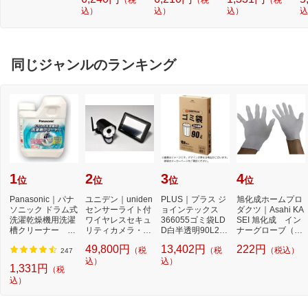
O
込）
込）
込）
込
ー
ブ
同じジャンルのランキング
1
2
3
4
位
位
位
位
Panasonic｜パナ
ユニデン｜uniden
PLUS｜プラス ジ
旭化成ホームプロ
ソニック ドラム式
センサーライト付
ョインテックス
ダクツ｜Asahi KA
洗濯乾燥機用洗濯
ワイヤレスセキュ
366055ゴミ袋LD
SEI 旭化成 イン
槽クリーナー N-
リティカメラ・モ
D白半透明90L2百
ナーグローブ（薄
W2[ドラム式洗
ニターセット 「...
枚 N115J90P N1
手指有りタイ
49,800円
13,402円
222円
（税
（税
（税込）
濯...
15J-9...
プ）...
247
込）
込）
1,331円
（税
込）