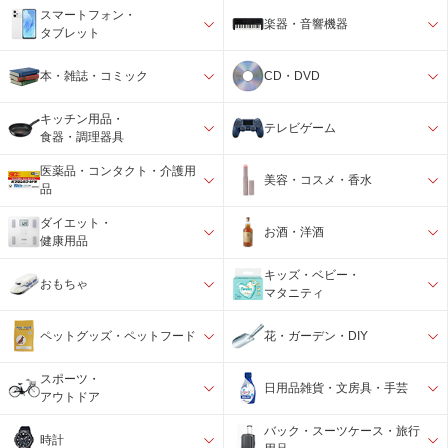
スマートフォン・
楽器・音響機器
タブレット
本・雑誌・コミック
CD・DVD
キッチン用品・
テレビゲーム
食器・調理器具
医薬品・コンタクト・介護用
美容・コスメ・香水
品
ダイエット・
お酒・洋酒
健康用品
キッズ・ベビー・
おもちゃ
マタニティ
ペットグッズ・ペットフード
花・ガーデン・DIY
スポーツ・
日用品雑貨・文房具・手芸
アウトドア
バック・スーツケース・旅行
時計