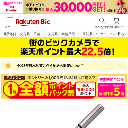
メニュー
商品を探す
買い物かご
日用品雑貨・文房具・手芸
文房具・事務用品
筆記具
ボールペン替芯
令和8年熊本地震に伴う配送の影響について