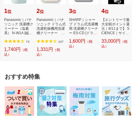
1
2
3
4
位
位
位
位
Panasonic｜パナ
Panasonic｜パナ
SHARP｜シャー
【エントリーで最
ソニック 洗濯槽ク
ソニック ドラム式
プ ドラム式洗濯機
大全額ポイント還
リーナー（塩素
洗濯乾燥機用洗濯
用 洗濯槽クリーナ
元｜8/11まで】 S
系） N-W1A [縦型
槽クリーナー N-
ー ES-CD [ドラム
CIENCE｜サイエ
洗濯機対応 /塩素
W2[ドラム式洗
式洗濯機対応 /塩...
ンス シャワーヘ
1,600円
33,000円
（税
（税
系...
濯...
ッ...
74
247
込）
込）
1,740円
1,331円
（税
（税
込）
込）
おすすめ特集