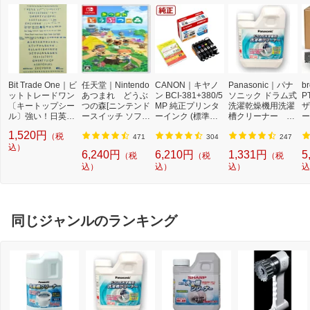
Bit Trade One｜ビ
任天堂｜Nintendo
CANON｜キヤノ
Panasonic｜パナ
b
ットトレードワン
あつまれ どうぶ
ン BCI-381+380/5
ソニック ドラム式
P
〔キートップシー
つの森[ニンテンド
MP 純正プリンタ
洗濯乾燥機用洗濯
ザ
ル〕強い！日英対
ースイッチ ソフ
ーインク (標準容
槽クリーナー N-
ー
応転写式キートッ
ト]【Switch】
量) 5色パック[BCI
W2[ドラム式洗濯
ュ
1,520円
（税
プシールセット ブ
3813805MP]
機 洗浄 洗剤 750m
T
471
304
247
ルー DYKTSBL
込）
l NW2]【rb_pcp】
幅
6,240円
6,210円
1,331円
5
（税
（税
（税
O
込）
込）
込）
込
ー
ブ
同じジャンルのランキング