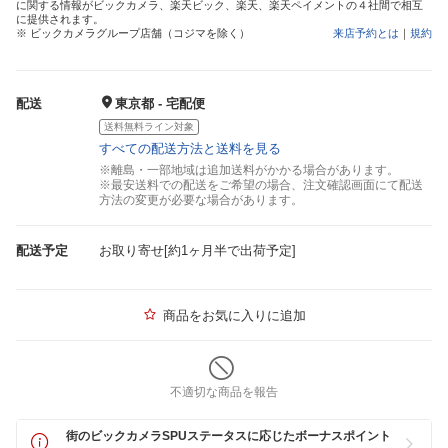
に関する情報がビックカメラ、楽天ビック、楽天、楽天ペイメントの４社間で相互
に提供されます。
※ ビックカメラグループ店舗（コジマを除く）
来店予約とは
｜
規約
配送
東京都 - 宅配便
送料無料ライン対象
すべての配送方法と送料を見る
※離島・一部地域は追加送料がかかる場合があります。
※最安送料での配送をご希望の場合、注文確認画面にて配送
方法の変更が必要な場合があります。
配送予定
お取り寄せ[約1ヶ月半で出荷予定]
商品をお気に入りに追加
不適切な商品を報告
街のビックカメラSPUステータスに応じたボーナスポイント